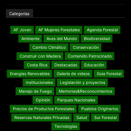
Categorías
AF Joven
AF Mujeres Forestales
Agenda Forestal
Ambiente
Aves del Mundo
Biodiversidad
Cambio Climático
Conservación
Construir con Madera
Contenido Patrocinado
Costa Rica
Destacadas
Educación
Energías Renovables
Galería de videos
Guia Forestal
Institucionales
Legislación y proyectos
Manejo de Fuego
Memorias&Reconocimientos
Opinión
Parques Nacionales
Precios de Productos Forestales
Pueblos Originarios
Reservas Naturales Privadas
Salud
Sur Forestal
Tecnologías