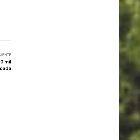
UIENTE
0 mil
écada