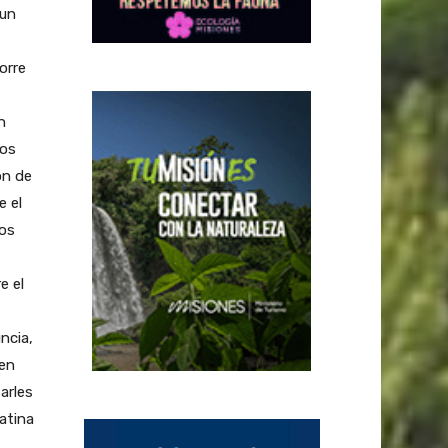
 un
orre
n
ios
on de
e el
los
e el
ncia,
 en
arles
atina