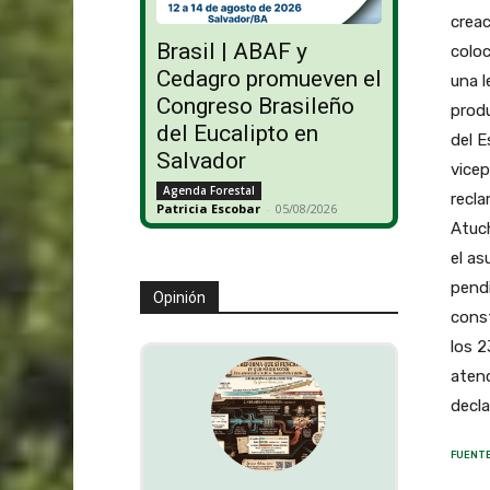
creac
Brasil | ABAF y
coloc
Cedagro promueven el
una l
Congreso Brasileño
produ
del Eucalipto en
del E
Salvador
vicep
Agenda Forestal
recla
Patricia Escobar
-
05/08/2026
Atuch
el a
pendi
Opinión
const
los 
atenc
decla
FUENTE