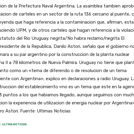
ion de la Prefectura Naval Argentina. La asamblea tambien aprob
acion de carteles en un sector de la ruta 136 cercano al puente, 
eyenda que haga referencia a la contaminacion que, afirman, esta
ciendo UPM, y de otros carteles que hagan referencia a la violac
statuto del Rio Uruguay. negrita/No habra reclamo/negrita El
residente de la Republica, Danilo Astori, señalo que el gobierno n
mara a su par argentino por la construccion de la planta nuclear
a II a 78 kilometros de Nueva Palmira. Uruguay no tiene que plan
sunto como un «tema de diferendo o de resolucion de un tema
ente con Argentina», explico en declaraciones a radio Uruguay. L
ruccion del establecimiento «no es un tema que este en la agen
23 puntos a los que habiamos llegado, aunque seguimos con muc
ion la experiencia de utilizacion de energia nuclear por Argentina
ro Astori. Fuente: Ultimas Noticias
: ULTIMA NOTICIAS