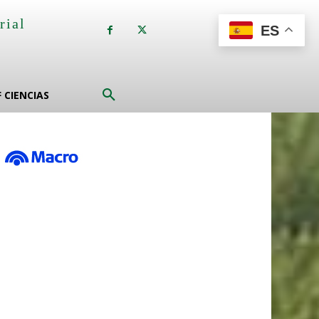
rial
ES
a
F CIENCIAS