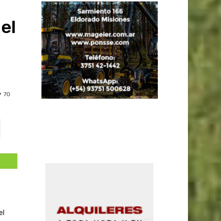
el
70
el