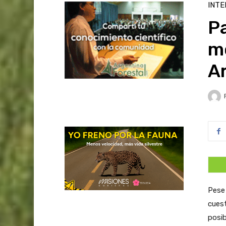
INTE
Pa
m
Ar
Pese 
cuest
posib