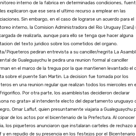
nitoreo interno de la fabrica en determinadas condiciones, fuen
ales explicaron que ese sera el ultimo recurso a emplear en las
iaciones. Sin embargo, en el caso de lograrse un acuerdo para el
oreo interno, la Comision Administradora del Rio Uruguay (Caru) 
cargada de realizarla, aunque para ello se tenga que hacer alguna
acion del texto juridico sobre los cometidos del organo.
ta/Piqueteros pediran entrevista a su canciller/negrita La Asamb
ntal de Gualeguaychu le pedira una reunion formal al canciller
man en el marco de la tregua por la que mantienen levantado el 
ta sobre el puente San Martin. La decision fue tomada por los
teros en una reunion regular que realizan todos los miercoles en e
Frigorifico. Por otra parte, los asambleistas decidieron declarar
sona no grata» al intendente electo del departamento uruguayo 
egro, Omar Lafluf, quien presuntamente viajaria a Gualeguaychu 
cipar de los actos por el bicentenario de la Prefectura. Al conocer 
ia, los piqueteros anunciaron que instalaran carteles de rechazo 
f y en repudio de su presencia en los festejos por el Bicentenario 