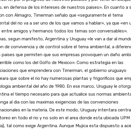
o, en defensa de los intereses de nuestros paises». En cuanto a 
ion con Almagro, Timerman señalo que «seguramente el tema
ntal del rio va a ser uno de los que vamos a hablar», ya que «en 
 entre amigos y hermanos todos los temas son conversables».
as, segun manifesto, Argentina y Uruguay «le van a dar al mund
on de convivencia y de control sobre el tema ambiental, a diferen
s paises que permiten que sus empresas provoquen un daño ambi
errible como los del Golfo de Mexico». Como estrategia en las
ciaciones que emprendera con Timerman, el gobierno uruguayo
eara que sobre el rio hay numerosas plantas y frigorificos que e
logia ambiental del año de 1980. En ese marco, Uruguay le otorg
tina el tiempo necesario para que actualice sus normas ambienta
nga al dia con las maximas exigencias de las convenciones
nacionales en la materia. De este modo, Uruguay intentara centrar
oreo en todo el rio y no solo en el area donde esta ubicada UPM 
a), tal como exige Argentina. Aunque Mujica esta dispuesto a ac