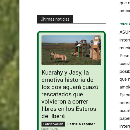
que n
ambie
Últimas noticias
FUENTE
ASUN
inter
reuni
Pese 
cuest
posib
Kuarahy y Jasy, la
emotiva historia de
que n
los dos aguará guazú
ambie
rescatados que
Ejecu
volvieron a correr
consu
libres en los Esteros
acuát
del Iberá
papel
Patricia Escobar
-
Conservación
inter
08/08/2026