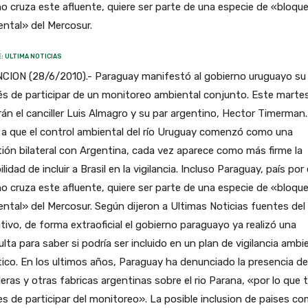
o cruza este afluente, quiere ser parte de una especie de «bloqu
ntal» del Mercosur.
: ULTIMA NOTICIAS
CION (28/6/2010).- Paraguay manifestó al gobierno uruguayo su
és de participar de un monitoreo ambiental conjunto. Este marte
rán el canciller Luis Almagro y su par argentino, Hector Timerman.
a que el control ambiental del río Uruguay comenzó como una
ión bilateral con Argentina, cada vez aparece como más firme la
ilidad de incluir a Brasil en la vigilancia. Incluso Paraguay, país por 
o cruza este afluente, quiere ser parte de una especie de «bloqu
ntal» del Mercosur. Según dijeron a Ultimas Noticias fuentes del
tivo, de forma extraoficial el gobierno paraguayo ya realizó una
lta para saber si podría ser incluido en un plan de vigilancia ambi
ico. En los ultimos años, Paraguay ha denunciado la presencia de
eras y otras fabricas argentinas sobre el rio Parana, «por lo que 
es de participar del monitoreo». La posible inclusion de paises c