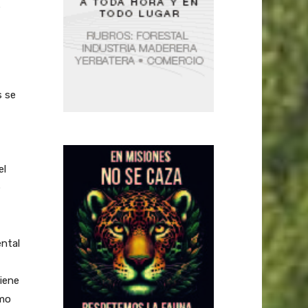
e
s se
el
e
ental
tiene
omo