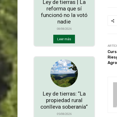
Ley de tierras | La
reforma que sí
funcionó no la votó
nadie
08/08/2026
Leer más
ARTÍC
Curs
Ries
Agro
Ley de tierras: “La
propiedad rural
conlleva soberanía”
05/08/2026