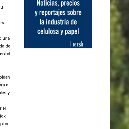
su
una
o una
cia de
ental
mplean
ara a
les y
 el
(ex
eptar