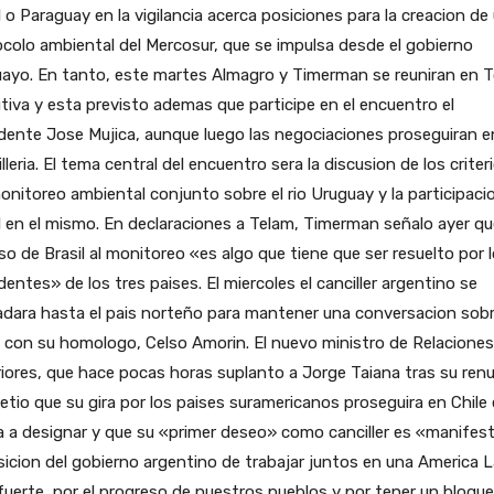
l o Paraguay en la vigilancia acerca posiciones para la creacion de
colo ambiental del Mercosur, que se impulsa desde el gobierno
ayo. En tanto, este martes Almagro y Timerman se reuniran en T
tiva y esta previsto ademas que participe en el encuentro el
dente Jose Mujica, aunque luego las negociaciones proseguiran e
lleria. El tema central del encuentro sera la discusion de los criter
onitoreo ambiental conjunto sobre el rio Uruguay y la participaci
l en el mismo. En declaraciones a Telam, Timerman señalo ayer qu
so de Brasil al monitoreo «es algo que tiene que ser resuelto por 
dentes» de los tres paises. El miercoles el canciller argentino se
adara hasta el pais norteño para mantener una conversacion sobr
con su homologo, Celso Amorin. El nuevo ministro de Relaciones
iores, que hace pocas horas suplanto a Jorge Taiana tras su renu
tio que su gira por los paises suramericanos proseguira en Chile
 a designar y que su «primer deseo» como canciller es «manifest
sicion del gobierno argentino de trabajar juntos en una America L
uerte, por el progreso de nuestros pueblos y por tener un bloque