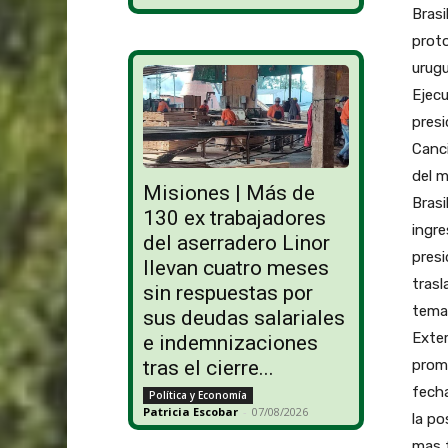
Brasi
proto
urugu
Ejecu
presi
Canci
del m
Misiones | Más de
Brasi
130 ex trabajadores
ingre
del aserradero Linor
presi
llevan cuatro meses
trasl
sin respuestas por
tema 
sus deudas salariales
Exter
e indemnizaciones
prome
tras el cierre...
fecha
Política y Economía
Patricia Escobar
-
07/08/2026
la po
mas f