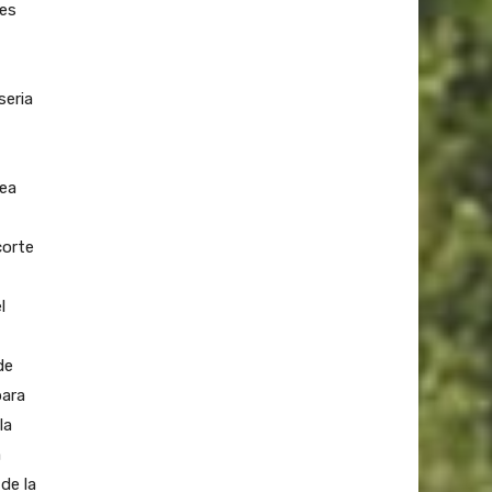
tes
seria
lea
corte
l
de
para
la
a
de la