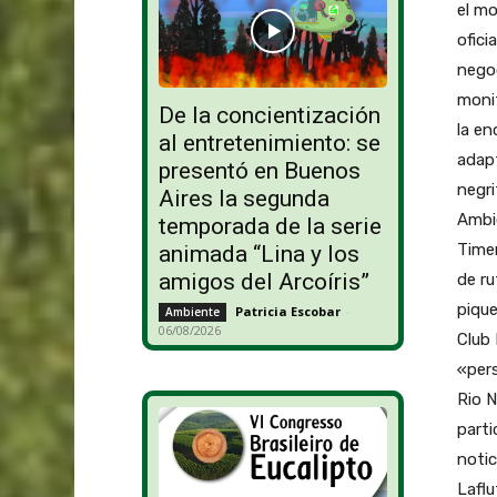
el mo
ofici
negoc
monit
De la concientización
la en
al entretenimiento: se
adapt
presentó en Buenos
negri
Aires la segunda
Ambie
temporada de la serie
Timer
animada “Lina y los
amigos del Arcoíris”
de ru
pique
Patricia Escobar
-
Ambiente
06/08/2026
Club 
«per
Rio N
parti
notic
Laflu