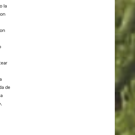
o la
con
ion
o
tear
a
da de
ha
»,