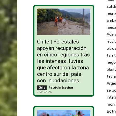
solid
reun
ambie
mesa
Adem
Chile | Forestales
lecci
apoyan recuperación
otro
en cinco regiones tras
tan t
las intensas lluvias
nego
que afectaron la zona
plant
centro sur del país
tecno
con inundaciones
Argen
Patricia Escobar
-
Chile
se po
06/08/2026
inter
monit
Botni