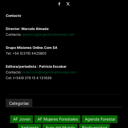
Contacto
Director: Marcelo Almada
Contacto:
gerencia@argentinaforestal.com
G
rupo Misiones
Online.Com
SA
Tel: +54 (0376) 4425800
Editora/periodista : Patricia Escobar
Contacto:
redaccion@argentinaforestal.com
Cel: (+54)9 376 15 4 131636
Categorías
AF Joven
AF Mujeres Forestales
Agenda Forestal
Ambiente
Aves del Mundo
Biodiversidad