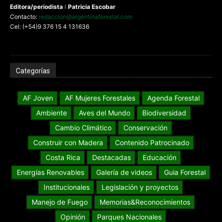
Editora/periodista : Patricia Escobar
Contacto:
redaccion@argentinaforestal.com
Cel: (+54)9 376 15 4 131636
Categorías
AF Joven
AF Mujeres Forestales
Agenda Forestal
Ambiente
Aves del Mundo
Biodiversidad
Cambio Climático
Conservación
Construir con Madera
Contenido Patrocinado
Costa Rica
Destacadas
Educación
Energías Renovables
Galería de videos
Guia Forestal
Institucionales
Legislación y proyectos
Manejo de Fuego
Memorias&Reconocimientos
Opinión
Parques Nacionales