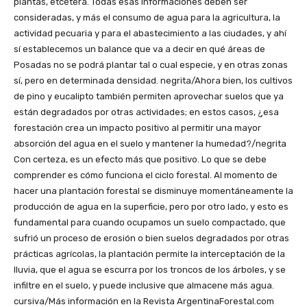
plantas, etcétera. Todas esas informaciones deben ser
consideradas, y más el consumo de agua para la agricultura, la
actividad pecuaria y para el abastecimiento a las ciudades, y ahí
sí establecemos un balance que va a decir en qué áreas de
Posadas no se podrá plantar tal o cual especie, y en otras zonas
sí, pero en determinada densidad. negrita/Ahora bien, los cultivos
de pino y eucalipto también permiten aprovechar suelos que ya
están degradados por otras actividades; en estos casos, ¿esa
forestación crea un impacto positivo al permitir una mayor
absorción del agua en el suelo y mantener la humedad?/negrita
Con certeza, es un efecto más que positivo. Lo que se debe
comprender es cómo funciona el ciclo forestal. Al momento de
hacer una plantación forestal se disminuye momentáneamente la
producción de agua en la superficie, pero por otro lado, y esto es
fundamental para cuando ocupamos un suelo compactado, que
sufrió un proceso de erosión o bien suelos degradados por otras
prácticas agrícolas, la plantación permite la interceptación de la
lluvia, que el agua se escurra por los troncos de los árboles, y se
infiltre en el suelo, y puede inclusive que almacene más agua.
cursiva/Más información en la Revista ArgentinaForestal.com