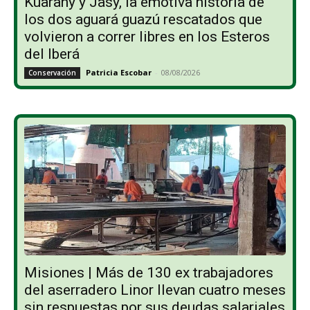
Kuarahy y Jasy, la emotiva historia de
los dos aguará guazú rescatados que
volvieron a correr libres en los Esteros
del Iberá
Patricia Escobar
-
08/08/2026
Conservación
Misiones | Más de 130 ex trabajadores
del aserradero Linor llevan cuatro meses
sin respuestas por sus deudas salariales