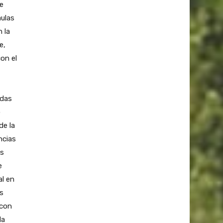
de
aulas
 la
e,
on el
ndas
o
de la
ncias
as
e
al en
s
 con
la