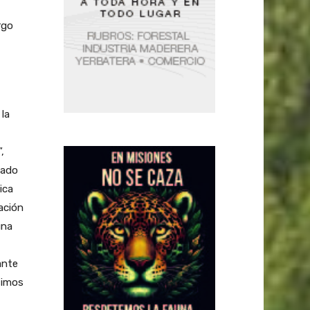
rgo
 la
,
nado
ica
zación
una
ante
timos