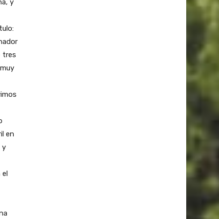
a, y
tulo:
rnador
 tres
n muy
vimos
o
il en
 y
 el
ina