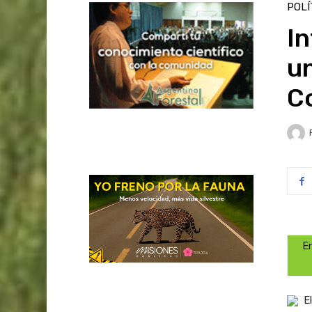
POLÍ
In
u
C
En
E