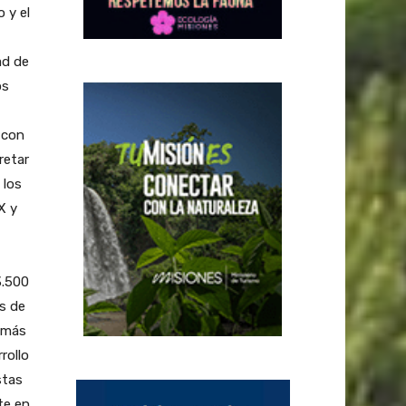
 y el
ad de
os
 con
retar
 los
X y
3.500
s de
r más
rollo
stas
te en