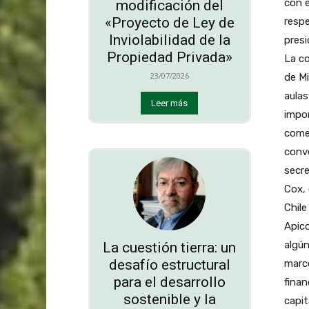
con e
modificación del
«Proyecto de Ley de
respe
Inviolabilidad de la
presi
Propiedad Privada»
La co
23/07/2026
de Mi
aulas
Leer más
impor
come
conve
secre
Cox, 
Chile
Apico
algún
La cuestión tierra: un
desafío estructural
marco
para el desarrollo
finan
sostenible y la
capit