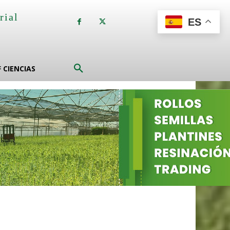
rial
ES
a
F CIENCIAS