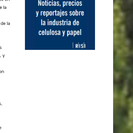
e la
de la
s
, y
on
s,
e