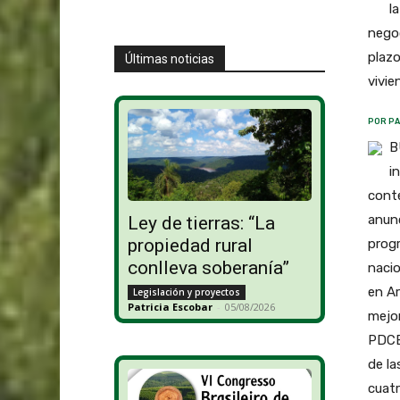
l
negoc
plazo
Últimas noticias
vivie
POR PA
B
i
cont
anunc
Ley de tierras: “La
propiedad rural
progr
conlleva soberanía”
nacio
en Ar
Legislación y proyectos
Patricia Escobar
-
05/08/2026
mejor
PDCEX
de la
cuatr