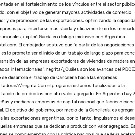
ntada en el fortalecimiento de los vínculos entre el sector público
do, con el objetivo de generar mayores actividades de comercio
ior y de promoción de las exportaciones, optimizando la capacid
mpresas para insertarse más rápida y eficazmente en los mercad
nacionales, explicó García en diálogo exclusivo con Argentina
tal.com. El embajador sostuvo que “a partir de las negociaciones
, esto promete ser el inicio de un trabajo de largo plazo para conc
pansión de las empresas exportadoras de viviendas de madera en
dos internacionales”. negrita/¿Cuáles son los avances del PDCE
se desarrolla el trabajo de Cancillería hacia las empresas
rtadoras?/negrita Con el programa estamos focalizados a la
tación de productos con alto valor agregado. En Argentina hay 
ñas y medianas empresas de capital nacional que fabrican biene
al. El objetivo del gobierno, por medio de la Cancillería, es agrega
 a las exportaciones argentinas, por lo tanto, impulsamos el desar
uellas empresas que se dedican a producir con valor agregado. E
nes se complementan con la política nacional que se lleva adelan