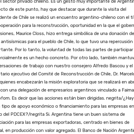
l sector privado chileno. Es un gesto muy importante de Argentin
cto de este punto, hay que destacar que durante la visita del
dente de Chile se realizó un encuentro argentino-chileno con el tí
operación para la reconstrucción, oportunidad en la que el gobe
siones, Maurice Closs, hizo entrega simbólica de una donación de
 antisísmicas para el pueblo de Chile, lo que tuvo una repercusió
tante. Por lo tanto, la voluntad de todas las partes de participar
rcialmente es un hecho concreto. Por otro lado, también mantu
rsaciones de trabajo con nuestro consejero Alfredo Bascou y el
tario ejecutivo del Comité de Reconstrucción de Chile, Dr. Marcel
quienes encabezarán la misión exploratoria que se realizará en abr
 con una delegación de empresarios argentinos vinculado a Faima
fom. Es decir que las acciones están bien dirigidas. negrita/¿Hay
 tipo de apoyo económico o financiamiento para las empresas en
 del PDCEX?/negrita Si. Argentina tiene un buen sistema de
ciación para las empresas exportadoras, centrado en bienes de
al, en producción con valor agregado. El Banco de Nación Argent