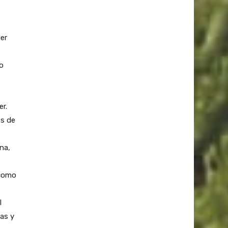
er
no
r.
és de
na,
 como
l
as y