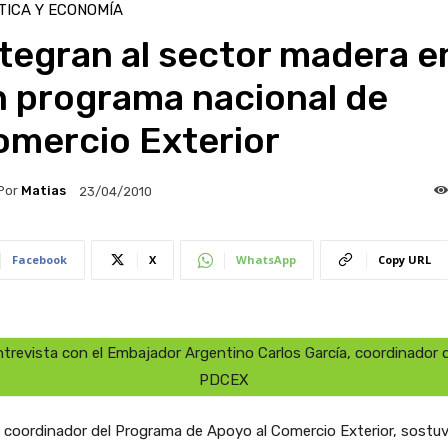
TICA Y ECONOMÍA
tegran al sector madera e
n programa nacional de
omercio Exterior
Por
Matias
23/04/2010
Facebook
X
WhatsApp
Copy URL
trevista con el Embajador Argentino Carlos García, coordinador d
PDCEX
l coordinador del Programa de Apoyo al Comercio Exterior, sostu