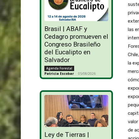
suste
priva
exter
Brasil | ABAF y
las e
Cedagro promueven el
inter
Congreso Brasileño
Fores
del Eucalipto en
Chile
Salvador
la ex
Agenda Forestal
merca
Patricia Escobar
-
05/08/2026
cómo 
expo
expor
peque
capit
valor
de aq
Ley de Tierras |
accio