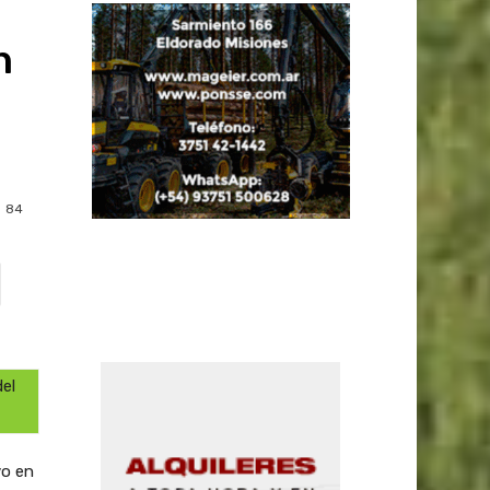
n
84
el
vo en