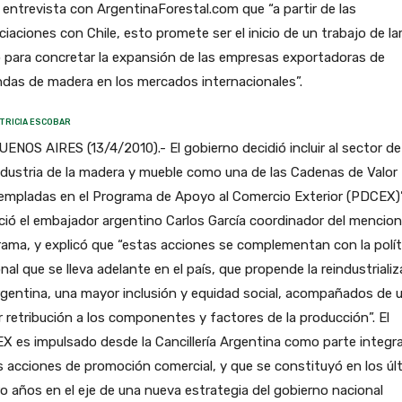
a entrevista con ArgentinaForestal.com que “a partir de las
iaciones con Chile, esto promete ser el inicio de un trabajo de la
 para concretar la expansión de las empresas exportadoras de
ndas de madera en los mercados internacionales”.
TRICIA ESCOBAR
UENOS AIRES (13/4/2010).- El gobierno decidió incluir al sector de
ndustria de la madera y mueble como una de las Cadenas de Valor
empladas en el Programa de Apoyo al Comercio Exterior (PDCEX)”
ió el embajador argentino Carlos García coordinador del mencio
ama, y explicó que “estas acciones se complementan con la polít
nal que se lleva adelante en el país, que propende la reindustriali
gentina, una mayor inclusión y equidad social, acompañados de 
 retribución a los componentes y factores de la producción”. El
 es impulsado desde la Cancillería Argentina como parte integr
s acciones de promoción comercial, y que se constituyó en los úl
o años en el eje de una nueva estrategia del gobierno nacional