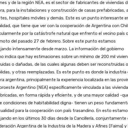
nes y de la región NEA, es el sector de fabricantes de viviendas 
a, para la instalaciones y construcción de casas prefabricadas, 
ites, hospitales móviles y demás. Este es un punto interesante en
lidad, que tiene que ver con la cooperación de Argentina con Chil
cularmente por la catástrofe natural que enfrento el vecino país c
emoto del pasado 27 de febrero. Sobre este punto estamos
ajando intensamente desde marzo. La información del gobierno
no indica que hay estimaciones sobre un mínimo de 200 mil vivie
uidas o dañadas, de las cuales algunas deben ser reconstruidas 
idas, y otras reemplazadas. Es este punto es donde la industria 
a argentina, principalmente la experiencia localizada en las provi
oroeste Argentino (NEA) específicamente vinculada a las viviend
bricadas, en forma rápida y eficiente, y de una mayor calidad -qu
e condiciones de habitabilidad digna- tienen un peso fundament
tualidad para la cooperación con país trasandino. En esto estamo
jando en los últimos 30 días desde la Cancillería, conjuntamente
deración Argentina de la Industria de la Madera y Afines (Faima) y 