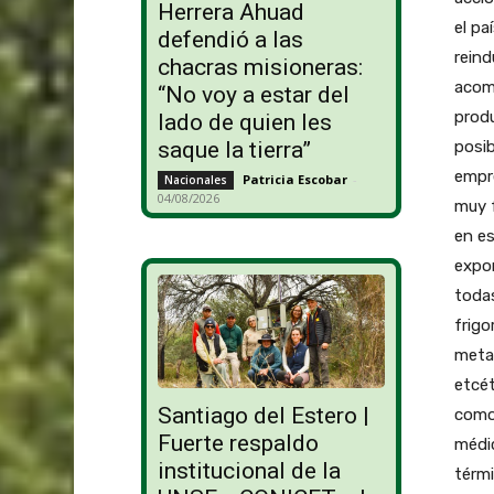
Herrera Ahuad
el pa
defendió a las
reind
chacras misioneras:
acom
“No voy a estar del
prod
lado de quien les
posib
saque la tierra”
empr
Patricia Escobar
-
Nacionales
04/08/2026
muy f
en e
expo
todas
frigo
metal
etcé
Santiago del Estero |
como 
Fuerte respaldo
médic
institucional de la
térmi