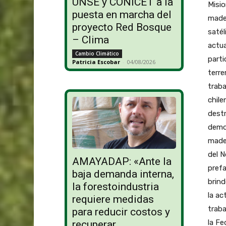
UNSE y CONICET a la
Misio
puesta en marcha del
mader
proyecto Red Bosque
satél
– Clima
actua
Cambio Climático
parti
Patricia Escobar
-
04/08/2026
terr
trab
chile
destr
demol
mader
del N
AMAYADAP: «Ante la
prefa
baja demanda interna,
brind
la forestoindustria
la ac
requiere medidas
traba
para reducir costos y
la Fe
recuperar