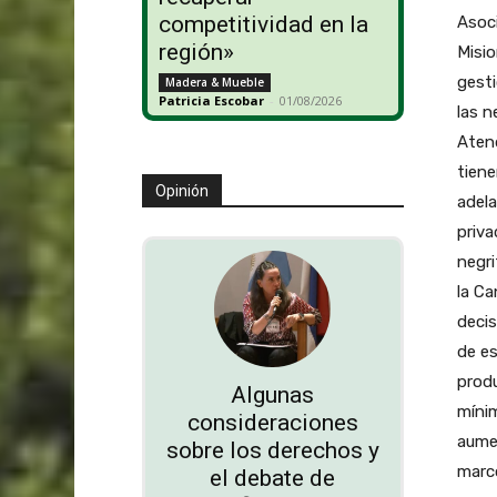
competitividad en la
Asoci
región»
Misio
gesti
Madera & Mueble
Patricia Escobar
-
01/08/2026
las 
Atend
tiene
Opinión
adela
priva
negri
la Ca
decis
de es
produ
Algunas
mínim
consideraciones
aumen
sobre los derechos y
marco
el debate de