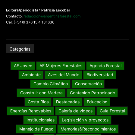
Editora/periodista : Patricia Escobar
Contacto:
redaccion@argentinaforestal.com
Cel: (+54)9 376 15 4 131636
Categorías
AF Joven
AF Mujeres Forestales
Agenda Forestal
Ambiente
Aves del Mundo
Biodiversidad
Cambio Climático
Conservación
Construir con Madera
Contenido Patrocinado
Costa Rica
Destacadas
Educación
Energías Renovables
Galería de videos
Guia Forestal
Institucionales
Legislación y proyectos
Manejo de Fuego
Memorias&Reconocimientos