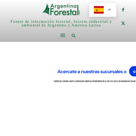
Fuente de información forestal, foresto-industrial y
ambiental de Argentina y América Latina