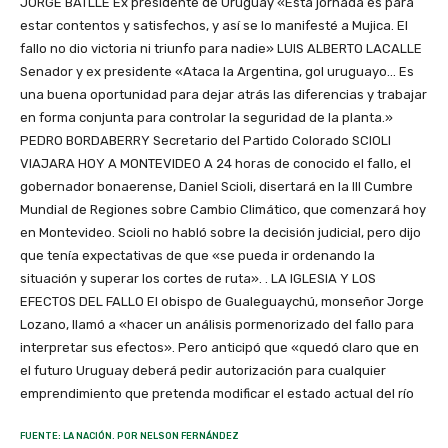
JORGE BATLLE Ex presidente de Uruguay «Esta jornada es para
estar contentos y satisfechos, y así se lo manifesté a Mujica. El
fallo no dio victoria ni triunfo para nadie» LUIS ALBERTO LACALLE
Senador y ex presidente «Ataca la Argentina, gol uruguayo… Es
una buena oportunidad para dejar atrás las diferencias y trabajar
en forma conjunta para controlar la seguridad de la planta.»
PEDRO BORDABERRY Secretario del Partido Colorado SCIOLI
VIAJARA HOY A MONTEVIDEO A 24 horas de conocido el fallo, el
gobernador bonaerense, Daniel Scioli, disertará en la III Cumbre
Mundial de Regiones sobre Cambio Climático, que comenzará hoy
en Montevideo. Scioli no habló sobre la decisión judicial, pero dijo
que tenía expectativas de que «se pueda ir ordenando la
situación y superar los cortes de ruta». . LA IGLESIA Y LOS
EFECTOS DEL FALLO El obispo de Gualeguaychú, monseñor Jorge
Lozano, llamó a «hacer un análisis pormenorizado del fallo para
interpretar sus efectos». Pero anticipó que «quedó claro que en
el futuro Uruguay deberá pedir autorización para cualquier
emprendimiento que pretenda modificar el estado actual del río
FUENTE: LA NACIÓN. POR NELSON FERNÁNDEZ