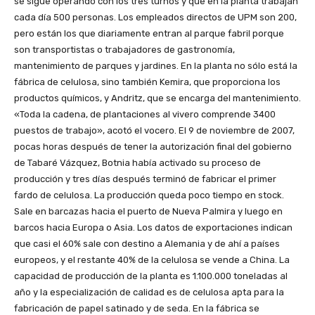
se sigue operando con los tres turnos y que en la planta trabajan
cada día 500 personas. Los empleados directos de UPM son 200,
pero están los que diariamente entran al parque fabril porque
son transportistas o trabajadores de gastronomía,
mantenimiento de parques y jardines. En la planta no sólo está la
fábrica de celulosa, sino también Kemira, que proporciona los
productos químicos, y Andritz, que se encarga del mantenimiento.
«Toda la cadena, de plantaciones al vivero comprende 3400
puestos de trabajo», acotó el vocero. El 9 de noviembre de 2007,
pocas horas después de tener la autorización final del gobierno
de Tabaré Vázquez, Botnia había activado su proceso de
producción y tres días después terminó de fabricar el primer
fardo de celulosa. La producción queda poco tiempo en stock.
Sale en barcazas hacia el puerto de Nueva Palmira y luego en
barcos hacia Europa o Asia. Los datos de exportaciones indican
que casi el 60% sale con destino a Alemania y de ahí a países
europeos, y el restante 40% de la celulosa se vende a China. La
capacidad de producción de la planta es 1.100.000 toneladas al
año y la especialización de calidad es de celulosa apta para la
fabricación de papel satinado y de seda. En la fábrica se