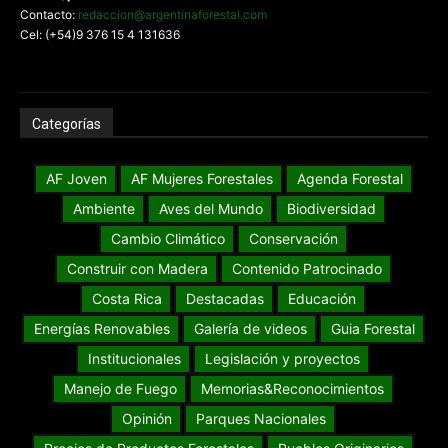
Contacto:
redaccion@argentinaforestal.com
Cel: (+54)9 376 15 4 131636
Categorías
AF Joven
AF Mujeres Forestales
Agenda Forestal
Ambiente
Aves del Mundo
Biodiversidad
Cambio Climático
Conservación
Construir con Madera
Contenido Patrocinado
Costa Rica
Destacadas
Educación
Energías Renovables
Galería de videos
Guia Forestal
Institucionales
Legislación y proyectos
Manejo de Fuego
Memorias&Reconocimientos
Opinión
Parques Nacionales