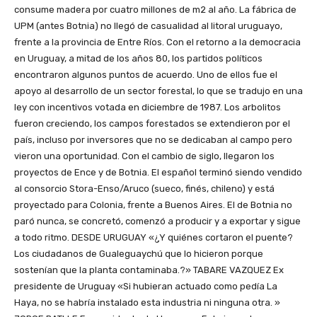
consume madera por cuatro millones de m2 al año. La fábrica de
UPM (antes Botnia) no llegó de casualidad al litoral uruguayo,
frente a la provincia de Entre Ríos. Con el retorno a la democracia
en Uruguay, a mitad de los años 80, los partidos políticos
encontraron algunos puntos de acuerdo. Uno de ellos fue el
apoyo al desarrollo de un sector forestal, lo que se tradujo en una
ley con incentivos votada en diciembre de 1987. Los arbolitos
fueron creciendo, los campos forestados se extendieron por el
país, incluso por inversores que no se dedicaban al campo pero
vieron una oportunidad. Con el cambio de siglo, llegaron los
proyectos de Ence y de Botnia. El español terminó siendo vendido
al consorcio Stora-Enso/Aruco (sueco, finés, chileno) y está
proyectado para Colonia, frente a Buenos Aires. El de Botnia no
paró nunca, se concretó, comenzó a producir y a exportar y sigue
a todo ritmo. DESDE URUGUAY «¿Y quiénes cortaron el puente?
Los ciudadanos de Gualeguaychú que lo hicieron porque
sostenían que la planta contaminaba.?» TABARE VAZQUEZ Ex
presidente de Uruguay «Si hubieran actuado como pedía La
Haya, no se habría instalado esta industria ni ninguna otra. »