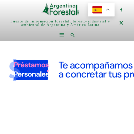
Fuente de información forestal, foresto-industrial y
ambiental de Argentina y América Latina