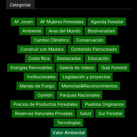
Categorías
AF Joven
AF Mujeres Forestales
Agenda Forestal
Ambiente
Aves del Mundo
Biodiversidad
Cambio Climático
Conservación
Construir con Madera
Contenido Patrocinado
Costa Rica
Destacadas
Educación
Energías Renovables
Galería de videos
Guia Forestal
Institucionales
Legislación y proyectos
Manejo de Fuego
Memorias&Reconocimientos
Opinión
Parques Nacionales
Precios de Productos Forestales
Pueblos Originarios
Reservas Naturales Privadas
Salud
Sur Forestal
Tecnologías
Valor Ambiental