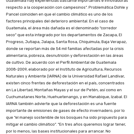
Guatemala hay experiencias bastante importantes e innovadoras
respecto a la cooperación con campesinos”. Problemática Dohle y
Pancel coinciden en que el cambio climático es uno de los
factores principales del deterioro ambiental. En el caso de
Guatemala, el área más dañada es el denominado “corredor
seco” que esta integrado por los departamentos de Zacapa, El
Progreso, Jutiapa, Jalapa, Santa Rosa, Chiquimula, Baja Verapaz,
donde se reportan más de 54 mil familias afectadas por la crisis
alimentaria, pobreza, desnutrición y deforestación en las áreas
de cultivo. De acuerdo con el Perfil Ambiental de Guatemala
2008-2009, elaborado por el Instituto de Agricultura, Recursos
Naturales y Ambiente (IARNA) de la Universidad Rafael Landívar,
existen cinco frentes de deforestación en el país, concentrados
en La Libertad, Montañas Mayas y el sur de Petén, así como en
Cuchumatanes Norte, Huehuetenango, y en Manabique, Izabal. El
IARNA también advierte que la deforestación es una fuente
importante de emisiones de gases de efecto invernadero, por lo
que “el manejo sostenible de los bosques ha sido propuesto para
mitigar el cambio climático”. “En tres años queremos lograr tener,
por lo menos, las bases institucionales para arrancar. No