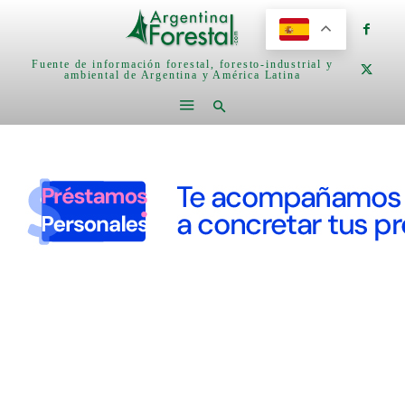
Fuente de información forestal, foresto-industrial y
ambiental de Argentina y América Latina