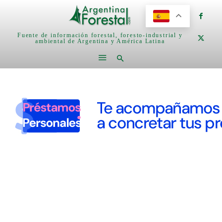
Fuente de información forestal, foresto-industrial y
ambiental de Argentina y América Latina