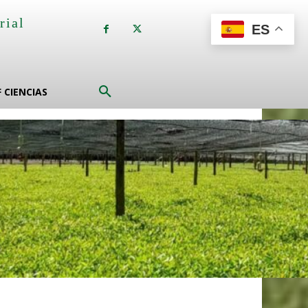
rial
ES
a
F CIENCIAS