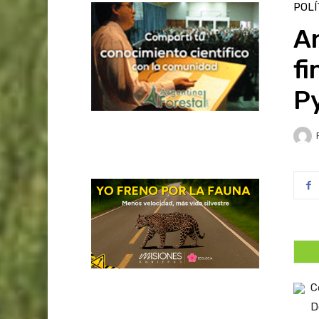
POLÍ
An
fi
P
C
D