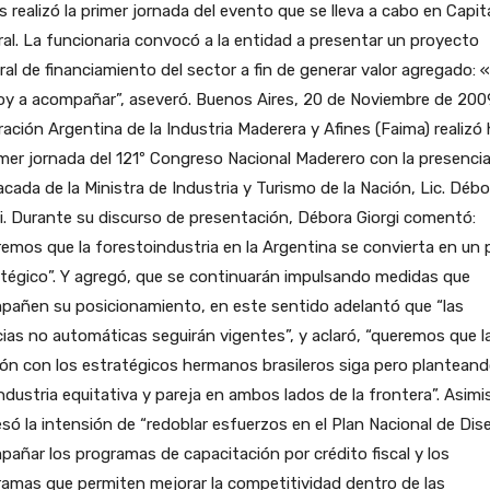
s realizó la primer jornada del evento que se lleva a cabo en Capit
al. La funcionaria convocó a la entidad a presentar un proyecto
ral de financiamiento del sector a fin de generar valor agregado: 
oy a acompañar”, aseveró.
Buenos Aires, 20 de Noviembre de 200
ación Argentina de la Industria Maderera y Afines (Faima) realizó
imer jornada del 121º Congreso Nacional Maderero con la presenci
cada de la Ministra de Industria y Turismo de la Nación, Lic. Débo
i. Durante su discurso de presentación, Débora Giorgi comentó:
emos que la forestoindustria en la Argentina se convierta en un 
tégico”. Y agregó, que se continuarán impulsando medidas que
pañen su posicionamiento, en este sentido adelantó que “las
cias no automáticas seguirán vigentes”, y aclaró, “queremos que l
ión con los estratégicos hermanos brasileros siga pero plantean
ndustria equitativa y pareja en ambos lados de la frontera”. Asim
só la intensión de “redoblar esfuerzos en el Plan Nacional de Dis
añar los programas de capacitación por crédito fiscal y los
amas que permiten mejorar la competitividad dentro de las