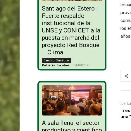
encue
Santiago del Estero |
prove
Fuerte respaldo
comun
institucional de la
los e
UNSE y CONICET a la
años 
puesta en marcha del
proyecto Red Bosque
– Clima
Cambio Climático
Patricia Escobar
-
04/08/2026
ARTÍC
Tres
una 
A sala llena: el sector
productivo y científico