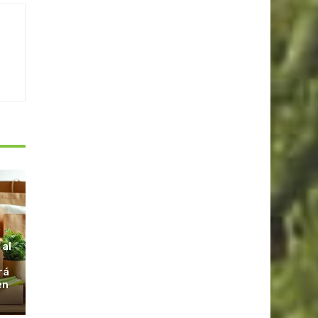
S
 al
rá
en