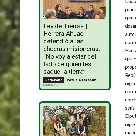
Debor
produ
quier
Ley de Tierras |
desar
Herrera Ahuad
autol
defendió a las
contó
chacras misioneras:
Maris
“No voy a estar del
que 
lado de quien les
prope
saque la tierra”
Repúb
Patricia Escobar
-
Nacionales
régim
04/08/2026
confo
aprob
sería
Diput
repre
mader