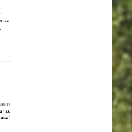
,
s
eos a
s
UIENTE
ar su
losa”