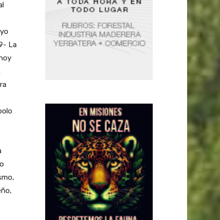
al
«yo
9- La
 hoy
a
ra
polo
a
do
ismo,
eño,