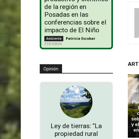
de la región en
Posadas en las
conferencias sobre el
impacto de El Niño
Patricia Escobar
-
Ambiente
31/07/2026
ART
Opinión
Del
Pu
sob
y e
Ley de tierras: “La
en
propiedad rural