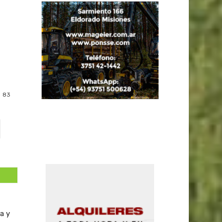
83
a y