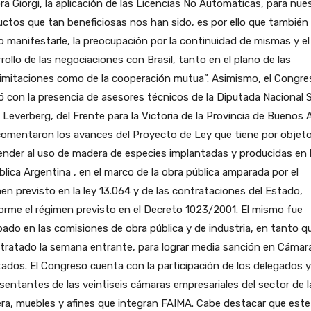
a Giorgi, la aplicación de las Licencias No Automaticas, para nue
ctos que tan beneficiosas nos han sido, es por ello que también
o manifestarle, la preocupación por la continuidad de mismas y el
rollo de las negociaciones con Brasil, tanto en el plano de las
imitaciones como de la cooperación mutua”. Asimismo, el Congre
 con la presencia de asesores técnicos de la Diputada Nacional S
 Leverberg, del Frente para la Victoria de la Provincia de Buenos A
comentaron los avances del Proyecto de Ley que tiene por objet
nder al uso de madera de especies implantadas y producidas en 
lica Argentina , en el marco de la obra pública amparada por el
en previsto en la ley 13.064 y de las contrataciones del Estado,
rme el régimen previsto en el Decreto 1023/2001. El mismo fue
ado en las comisiones de obra pública y de industria, en tanto q
 tratado la semana entrante, para lograr media sanción en Cámar
ados. El Congreso cuenta con la participación de los delegados y
sentantes de las veintiseis cámaras empresariales del sector de l
a, muebles y afines que integran FAIMA. Cabe destacar que este