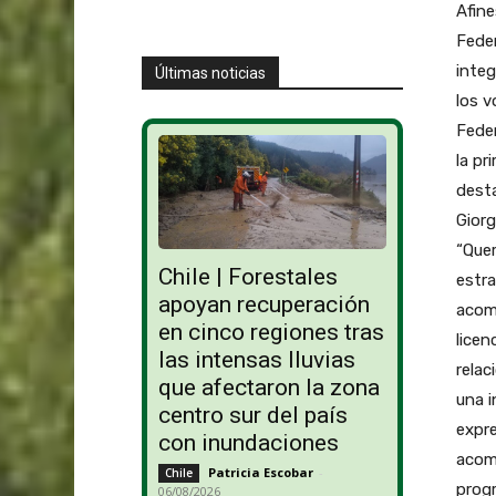
Afine
Feder
integ
Últimas noticias
los v
Feder
la pr
desta
Giorg
“Quer
Chile | Forestales
estra
apoyan recuperación
acom
en cinco regiones tras
licen
las intensas lluvias
relac
que afectaron la zona
una i
centro sur del país
expre
con inundaciones
acomp
Patricia Escobar
-
Chile
progr
06/08/2026