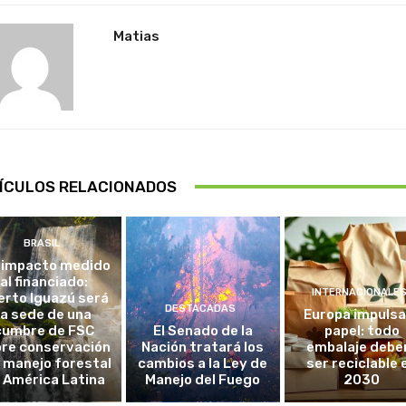
Matias
ÍCULOS RELACIONADOS
BRASIL
 impacto medido
al financiado:
INTERNACIONALE
erto Iguazú será
DESTACADAS
la sede de una
Europa impulsa
cumbre de FSC
El Senado de la
papel: todo
re conservación
Nación tratará los
embalaje debe
l manejo forestal
cambios a la Ley de
ser reciclable 
 América Latina
Manejo del Fuego
2030