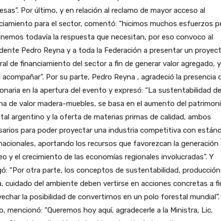
sas”. Por último, y en relación al reclamo de mayor acceso al
ciamiento para el sector, comentó: “hicimos muchos esfuerzos p
nemos todavía la respuesta que necesitan, por eso convoco al
dente Pedro Reyna y a toda la Federación a presentar un proyec
ral de financiamiento del sector a fin de generar valor agregado, y
 acompañar”. Por su parte, Pedro Reyna , agradeció la presencia d
onaria en la apertura del evento y expresó: “La sustentabilidad de
na de valor madera-muebles, se basa en el aumento del patrimon
tal argentino y la oferta de materias primas de calidad, ambos
arios para poder proyectar una industria competitiva con están
nacionales, aportando los recursos que favorezcan la generación 
o y el crecimiento de las economías regionales involucradas”. Y
ó: “Por otra parte, los conceptos de sustentabilidad, producción
a, cuidado del ambiente deben vertirse en acciones concretas a fi
echar la posibilidad de convertirnos en un polo forestal mundial”.
o, mencionó: “Queremos hoy aquí, agradecerle a la Ministra, Lic.