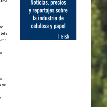
stros
so
tella
ires,
o
la
ue
a de
a