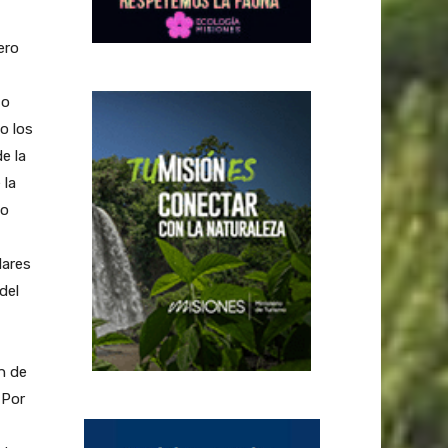
ero
to
o los
e la
 la
io
dares
del
n de
 Por