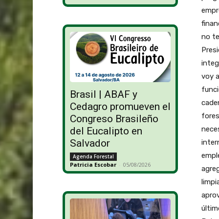
empre
finan
no te
Presi
integ
voy a
funci
Brasil | ABAF y
cade
Cedagro promueven el
fores
Congreso Brasileño
neces
del Eucalipto en
Salvador
inter
emple
Agenda Forestal
Patricia Escobar
-
05/08/2026
agreg
limpi
aprov
últim