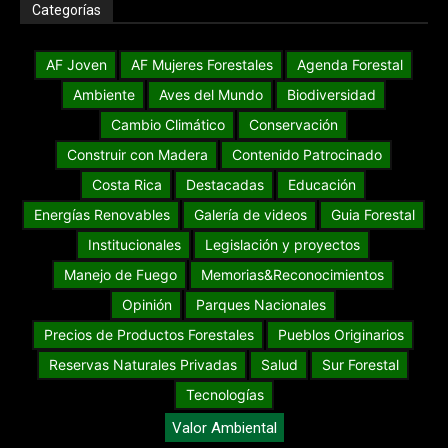
Categorías
AF Joven
AF Mujeres Forestales
Agenda Forestal
Ambiente
Aves del Mundo
Biodiversidad
Cambio Climático
Conservación
Construir con Madera
Contenido Patrocinado
Costa Rica
Destacadas
Educación
Energías Renovables
Galería de videos
Guia Forestal
Institucionales
Legislación y proyectos
Manejo de Fuego
Memorias&Reconocimientos
Opinión
Parques Nacionales
Precios de Productos Forestales
Pueblos Originarios
Reservas Naturales Privadas
Salud
Sur Forestal
Tecnologías
Valor Ambiental