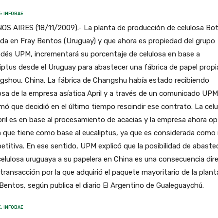
: INFOBAE
S AIRES (18/11/2009).- La planta de producción de celulosa Bot
da en Fray Bentos (Uruguay) y que ahora es propiedad del grupo
ndés UPM, incrementará su porcentaje de celulosa en base a
iptus desde el Uruguay para abastecer una fábrica de papel propi
gshou, China. La fábrica de Changshu había estado recibiendo
osa de la empresa asíatica April y a través de un comunicado UPM
mó que decidió en el último tiempo rescindir ese contrato. La cel
ril es en base al procesamiento de acacias y la empresa ahora o
a que tiene como base al eucaliptus, ya que es considerada como
titiva. En ese sentido, UPM explicó que la posibilidad de abaste
elulosa uruguaya a su papelera en China es una consecuencia dir
 transacción por la que adquirió el paquete mayoritario de la plant
Bentos, según publica el diario El Argentino de Gualeguaychú.
: INFOBAE