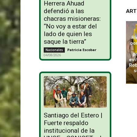
Herrera Ahuad
defendió a las
ART
chacras misioneras:
“No voy a estar del
lado de quien les
Rí
saque la tierra”
po
Patricia Escobar
-
Nacionales
p
04/08/2026
evi
Rob
s
Santiago del Estero |
Fuerte respaldo
institucional de la