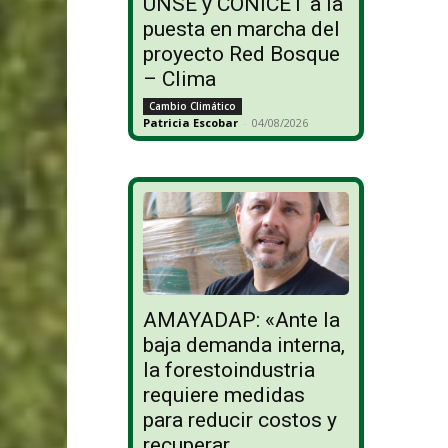
UNSE y CONICET a la
puesta en marcha del
proyecto Red Bosque
– Clima
Cambio Climático
Patricia Escobar
-
04/08/2026
AMAYADAP: «Ante la
baja demanda interna,
la forestoindustria
requiere medidas
para reducir costos y
recuperar