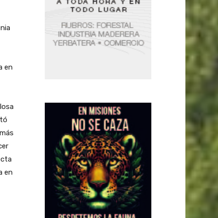
nia
a en
ulosa
ptó
 más
cer
ecta
a en