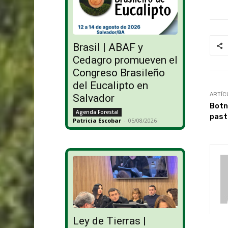
Brasil | ABAF y
Cedagro promueven el
Congreso Brasileño
del Eucalipto en
ARTÍC
Salvador
Botn
Agenda Forestal
past
Patricia Escobar
-
05/08/2026
Ley de Tierras |