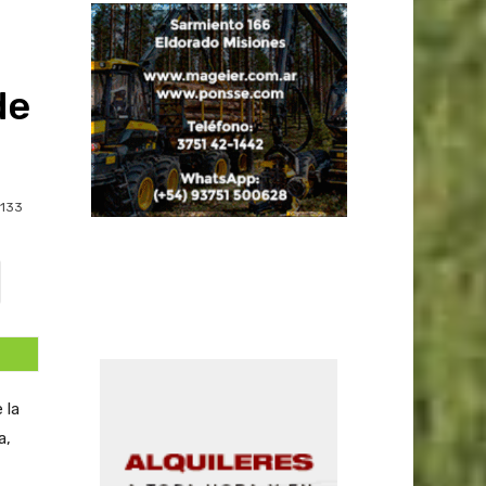
de
133
 la
a,