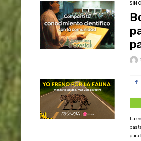
SIN 
Bo
pa
pa
La em
paste
para 