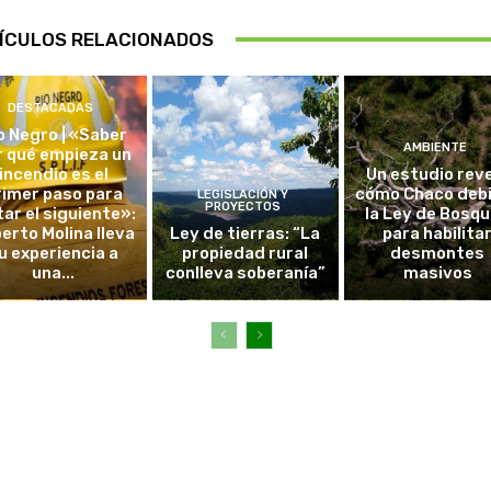
ÍCULOS RELACIONADOS
DESTACADAS
o Negro | «Saber
AMBIENTE
r qué empieza un
incendio es el
Un estudio rev
rimer paso para
cómo Chaco debi
LEGISLACIÓN Y
PROYECTOS
tar el siguiente»:
la Ley de Bosq
erto Molina lleva
Ley de tierras: “La
para habilita
u experiencia a
propiedad rural
desmontes
una...
conlleva soberanía”
masivos