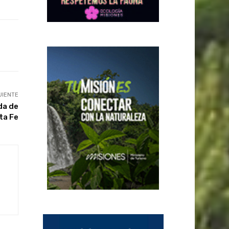
UIENTE
da de
ta Fe