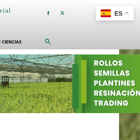
rial
ES
a
F CIENCIAS