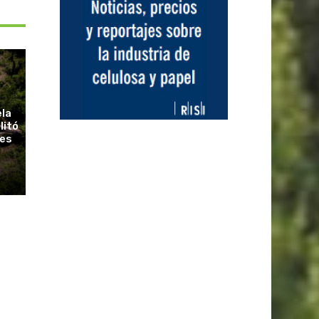
ela
litó
ues
r