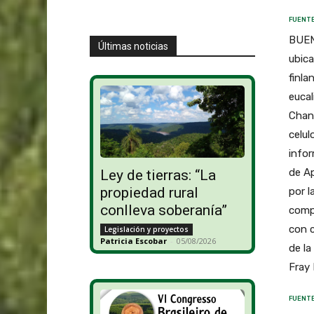
FUENTE
BUENO
Últimas noticias
ubica
finla
eucal
Chan
celul
infor
de Ap
Ley de tierras: “La
propiedad rural
por l
conlleva soberanía”
compe
con c
Legislación y proyectos
Patricia Escobar
-
05/08/2026
de la
Fray 
FUENTE