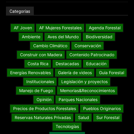
Categorías
AF Joven
AF Mujeres Forestales
Agenda Forestal
Ambiente
Aves del Mundo
Biodiversidad
Cambio Climático
Conservación
Construir con Madera
Contenido Patrocinado
Costa Rica
Destacadas
Educación
Energías Renovables
Galería de videos
Guia Forestal
Institucionales
Legislación y proyectos
Manejo de Fuego
Memorias&Reconocimientos
Opinión
Parques Nacionales
Precios de Productos Forestales
Pueblos Originarios
Reservas Naturales Privadas
Salud
Sur Forestal
Tecnologías