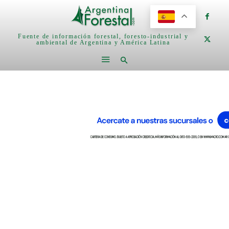
Fuente de información forestal, foresto-industrial y
ambiental de Argentina y América Latina