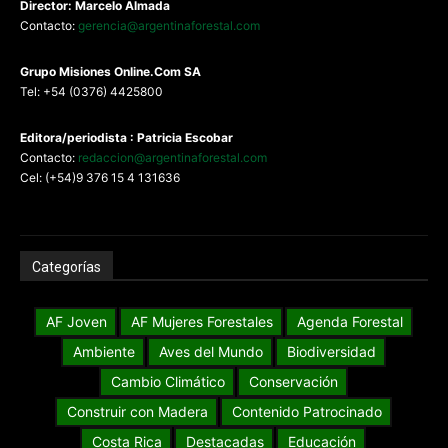
Director: Marcelo Almada
Contacto:
gerencia@argentinaforestal.com
G
rupo Misiones
Online.Com
SA
Tel: +54 (0376) 4425800
Editora/periodista : Patricia Escobar
Contacto:
redaccion@argentinaforestal.com
Cel: (+54)9 376 15 4 131636
Categorías
AF Joven
AF Mujeres Forestales
Agenda Forestal
Ambiente
Aves del Mundo
Biodiversidad
Cambio Climático
Conservación
Construir con Madera
Contenido Patrocinado
Costa Rica
Destacadas
Educación