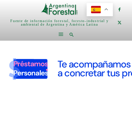
Fuente de información forestal, foresto-industrial y
ambiental de Argentina y América Latina