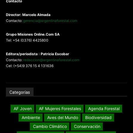
Contacto
Director: Marcelo Almada
Contacto:
gerencia@argentinaforestal.com
G
rupo Misiones
Online.Com
SA
Tel: +54 (0376) 4425800
Editora/periodista : Patricia Escobar
Contacto:
redaccion@argentinaforestal.com
Cel: (+54)9 376 15 4 131636
Categorías
AF Joven
AF Mujeres Forestales
Agenda Forestal
Ambiente
Aves del Mundo
Biodiversidad
Cambio Climático
Conservación