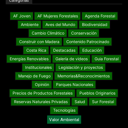
Categorías
AF Joven
AF Mujeres Forestales
Agenda Forestal
Ambiente
Aves del Mundo
Biodiversidad
Cambio Climático
Conservación
Construir con Madera
Contenido Patrocinado
Costa Rica
Destacadas
Educación
Energías Renovables
Galería de videos
Guia Forestal
Institucionales
Legislación y proyectos
Manejo de Fuego
Memorias&Reconocimientos
Opinión
Parques Nacionales
Precios de Productos Forestales
Pueblos Originarios
Reservas Naturales Privadas
Salud
Sur Forestal
Tecnologías
Valor Ambiental