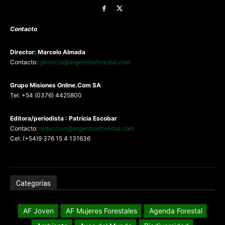
Contacto
Director: Marcelo Almada
Contacto:
gerencia@argentinaforestal.com
G
rupo Misiones
Online.Com
SA
Tel: +54 (0376) 4425800
Editora/periodista : Patricia Escobar
Contacto:
redaccion@argentinaforestal.com
Cel: (+54)9 376 15 4 131636
Categorías
AF Joven
AF Mujeres Forestales
Agenda Forestal