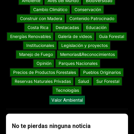
Ambiente
Aves del Mundo
Biodiversidad
Cambio Climático
Conservación
Construir con Madera
Contenido Patrocinado
Costa Rica
Destacadas
Educación
Energías Renovables
Galería de videos
Guia Forestal
Institucionales
Legislación y proyectos
Manejo de Fuego
Memorias&Reconocimientos
Opinión
Parques Nacionales
Precios de Productos Forestales
Pueblos Originarios
Reservas Naturales Privadas
Salud
Sur Forestal
Tecnologías
Valor Ambiental
No te pierdas ninguna noticia