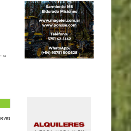
100
uevas