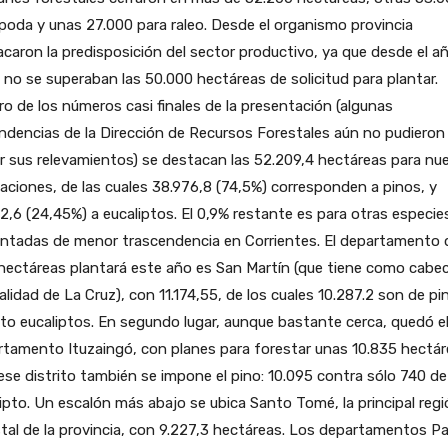
poda y unas 27.000 para raleo. Desde el organismo provincia
caron la predisposición del sector productivo, ya que desde el a
no se superaban las 50.000 hectáreas de solicitud para plantar.
o de los números casi finales de la presentación (algunas
dencias de la Dirección de Recursos Forestales aún no pudieron
r sus relevamientos) se destacan las 52.209,4 hectáreas para nu
aciones, de las cuales 38.976,8 (74,5%) corresponden a pinos, y
2,6 (24,45%) a eucaliptos. El 0,9% restante es para otras especie
antadas de menor trascendencia en Corrientes. El departamento 
ectáreas plantará este año es San Martín (que tiene como cabec
calidad de La Cruz), con 11.174,55, de los cuales 10.287.2 son de pi
sto eucaliptos. En segundo lugar, aunque bastante cerca, quedó e
tamento Ituzaingó, con planes para forestar unas 10.835 hectár
ese distrito también se impone el pino: 10.095 contra sólo 740 de
ipto. Un escalón más abajo se ubica Santo Tomé, la principal reg
tal de la provincia, con 9.227,3 hectáreas. Los departamentos P