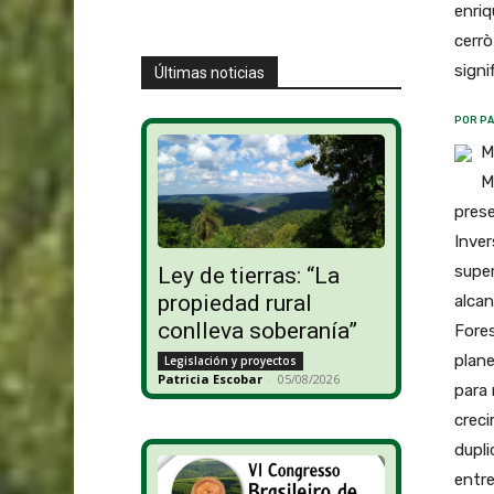
enriq
cerrò
signi
Últimas noticias
POR PA
M
M
prese
Inver
super
Ley de tierras: “La
propiedad rural
alcan
conlleva soberanía”
Fores
plane
Legislación y proyectos
Patricia Escobar
-
05/08/2026
para 
creci
dupli
entre