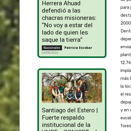
Herrera Ahuad
para 
defendió a las
desta
chacras misioneras:
2000 
“No voy a estar del
Dentr
lado de quien les
depen
saque la tierra”
envia
Patricia Escobar
-
Nacionales
04/08/2026
plant
12.76
impl
más h
la lo
el re
depar
Santiago del Estero |
y en 
Fuerte respaldo
eucal
institucional de la
fores