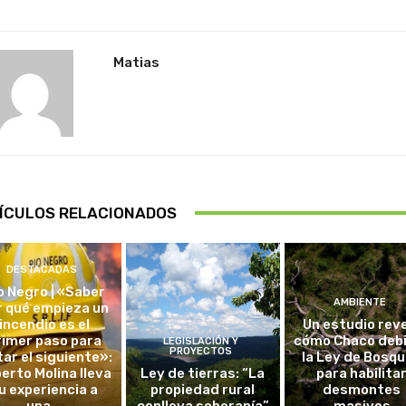
Matias
ÍCULOS RELACIONADOS
DESTACADAS
o Negro | «Saber
AMBIENTE
r qué empieza un
incendio es el
Un estudio rev
rimer paso para
cómo Chaco debi
LEGISLACIÓN Y
PROYECTOS
tar el siguiente»:
la Ley de Bosq
erto Molina lleva
Ley de tierras: “La
para habilita
u experiencia a
propiedad rural
desmontes