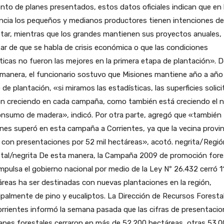
to de planes presentados, estos datos oficiales indican que en 
ncia los pequeños y medianos productores tienen intenciones de
tar, mientras que los grandes mantienen sus proyectos anuales,
ar de que se habla de crisis económica o que las condiciones
ticas no fueron las mejores en la primera etapa de plantación». D
manera, el funcionario sostuvo que Misiones mantiene año a año 
 de plantación, «si miramos las estadísticas, las superficies solic
n creciendo en cada campaña, como también está creciendo el n
onsumo de madera», indicó. Por otra parte, agregó que «también
nes superó en esta campaña a Corrientes, ya que la vecina provin
 con presentaciones por 52 mil hectáreas», acotó. negrita/Regió
stal/negrita De esta manera, la Campaña 2009 de promoción fore
mpulsa el gobierno nacional por medio de la Ley Nº 26.432 cerró 1
reas ha ser destinadas con nuevas plantaciones en la región,
ipalmente de pino y eucaliptos. La Dirección de Recursos Foresta
rrientes informó la semana pasada que las cifras de presentaci
anes forestales cerraron en más de 52.200 hectáreas, otras 53.