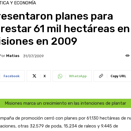
TICA Y ECONOMÍA
resentaron planes para
restar 61 mil hectáreas en
isiones en 2009
Por
Matias
31/07/2009
Facebook
X
WhatsApp
Copy URL
Misiones marca un crecimiento en las intenciones de plantar
ampaña de promoción cerró con planes por 61.130 hectáreas de n
aciones, otras 32.579 de poda, 15.234 de raleos y 9.445 de