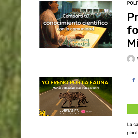
POLÍ
P
fo
M
La c
plant