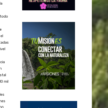
la
 todo
e
el
itadas
ivel
cia
n
stal
10 mil
les
ones
000