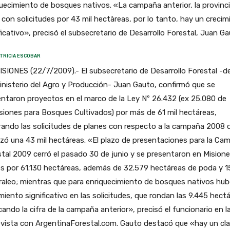
uecimiento de bosques nativos. «La campaña anterior, la provinc
 con solicitudes por 43 mil hectàreas, por lo tanto, hay un crecim
ficativo», precisó el subsecretario de Desarrollo Forestal, Juan Ga
TRICIA ESCOBAR
ISIONES (22/7/2009).- El subsecretario de Desarrollo Forestal -de
inisterio del Agro y Producción- Juan Gauto, confirmó que se
ntaron proyectos en el marco de la Ley Nº 26.432 (ex 25.080 de
siones para Bosques Cultivados) por más de 61 mil hectáreas,
ando las solicitudes de planes con respecto a la campaña 2008 
zó una 43 mil hectáreas. «El plazo de presentaciones para la Ca
tal 2009 cerró el pasado 30 de junio y se presentaron en Mision
s por 61.130 hectáreas, además de 32.579 hectáreas de poda y 1
raleo; mientras que para enriquecimiento de bosques nativos hu
miento significativo en las solicitudes, que rondan las 9.445 hect
cando la cifra de la campaña anterior», precisó el funcionario en l
vista con ArgentinaForestal.com. Gauto destacó que «hay un cla