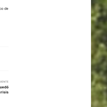
co de
UIENTE
quedó
risis