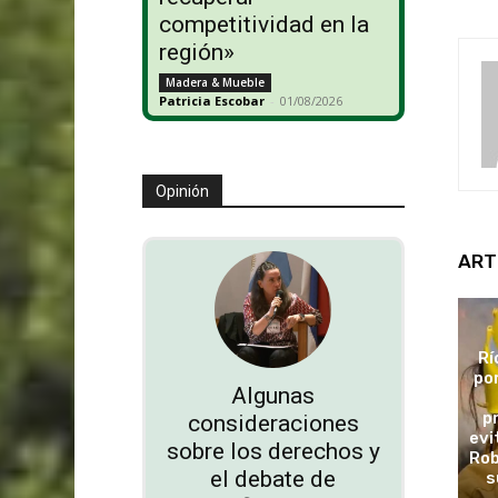
competitividad en la
región»
Madera & Mueble
Patricia Escobar
-
01/08/2026
Opinión
ART
Rí
po
Algunas
p
consideraciones
evi
sobre los derechos y
Rob
el debate de
s