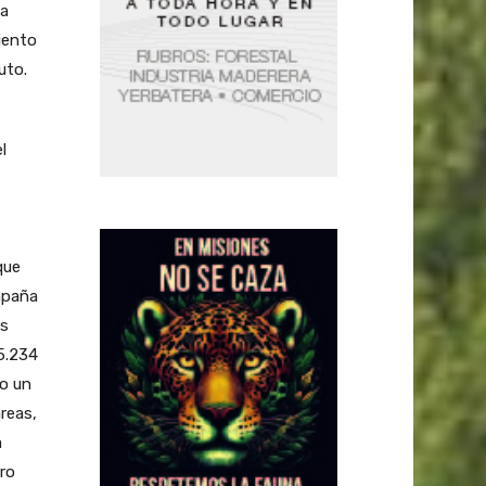
ia
iento
uto.
l
que
mpaña
es
5.234
bo un
áreas,
a
ro