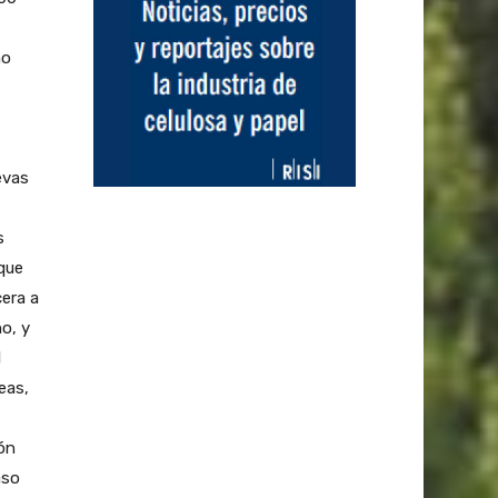
ño
evas
s
que
era a
no, y
l
eas,
ión
aso