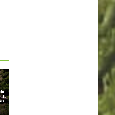
ela
litó
ues
r