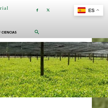
rial
ES
a
F CIENCIAS