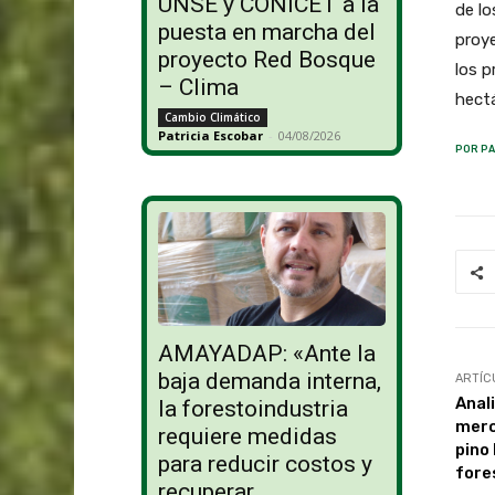
UNSE y CONICET a la
de lo
puesta en marcha del
proye
proyecto Red Bosque
los p
– Clima
hectá
Cambio Climático
Patricia Escobar
-
04/08/2026
POR PA
AMAYADAP: «Ante la
baja demanda interna,
ARTÍC
Anal
la forestoindustria
merc
requiere medidas
pino
para reducir costos y
fore
recuperar