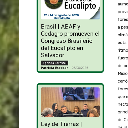
aumen
provi
fores
Brasil | ABAF y
a pes
Cedagro promueven el
climá
Congreso Brasileño
esta 
del Eucalipto en
ritmo
Salvador
fuero
Agenda Forestal
de c
Patricia Escobar
-
05/08/2026
Misio
cerró
fore
que i
hectá
princ
de Co
Ley de Tierras |
de pl