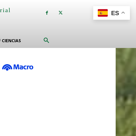
rial
ES
a
F CIENCIAS