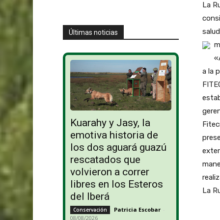
La Ru
consi
salud
Últimas noticias
m
«
a la 
FITEC
estab
geren
Kuarahy y Jasy, la
Fitec
emotiva historia de
prese
los dos aguará guazú
exter
rescatados que
maner
volvieron a correr
reali
libres en los Esteros
La Ru
del Iberá
Patricia Escobar
-
Conservación
08/08/2026