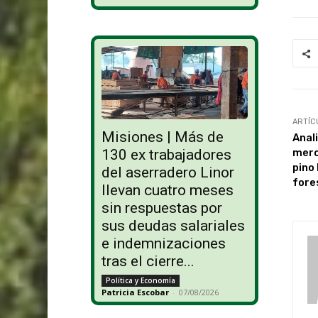
ARTÍC
Misiones | Más de
Anal
merc
130 ex trabajadores
pino
del aserradero Linor
fore
llevan cuatro meses
sin respuestas por
sus deudas salariales
e indemnizaciones
tras el cierre...
Política y Economía
Patricia Escobar
-
07/08/2026