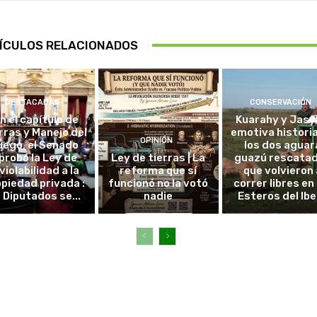
ÍCULOS RELACIONADOS
DESTACADAS
CONSERVACIÓN
in el capítulo de
Kuarahy y Jasy,
rras y Manejo del
emotiva histori
OPINIÓN
uego, el Senado
los dos aguar
probó la Ley de
Ley de tierras | La
guazú rescata
violabilidad a la
reforma que sí
que volvieron 
piedad privada :
funcionó no la votó
correr libres en 
 Diputados se...
nadie
Esteros del Ibe