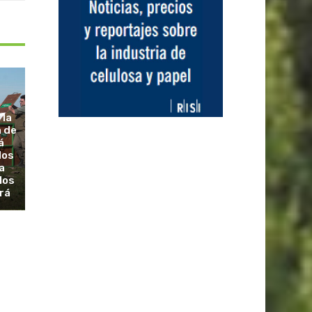
 la
a de
á
dos
a
los
rá