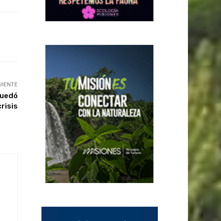
UIENTE
quedó
risis