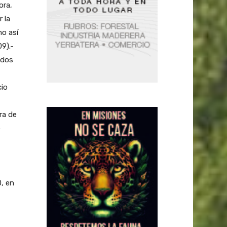
ora,
 la
mo así
9).-
idos
cio
ra de
e
0, en