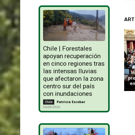
ART
Chile | Forestales
S
apoyan recuperación
Tie
F
en cinco regiones tras
a
las intensas lluvias
In
que afectaron la zona
pro
en
centro sur del país
con inundaciones
Patricia Escobar
-
Chile
06/08/2026