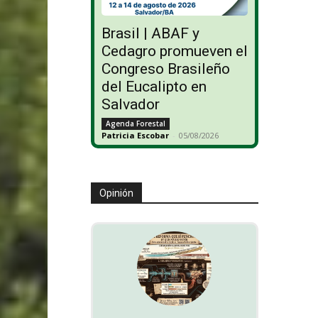
Brasil | ABAF y
Cedagro promueven el
Congreso Brasileño
del Eucalipto en
Salvador
Agenda Forestal
Patricia Escobar
-
05/08/2026
Opinión