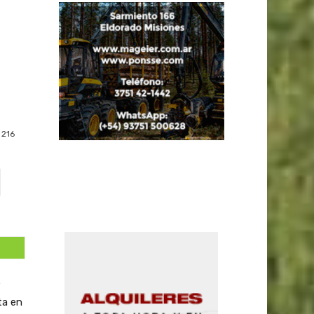
216
e
ta en