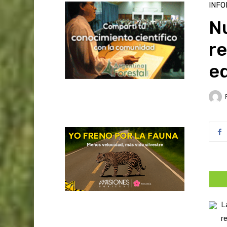
INFO
Nu
re
e
L
r