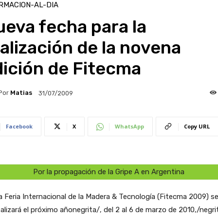
RMACION-AL-DIA
eva fecha para la
alización de la novena
dición de Fitecma
Por
Matias
31/07/2009
Facebook
X
WhatsApp
Copy URL
Por la propagación de la Gripe A en Argentina
a Feria Internacional de la Madera & Tecnología (Fitecma 2009) s
ealizará el próximo añonegrita/, del 2 al 6 de marzo de 2010,/negri