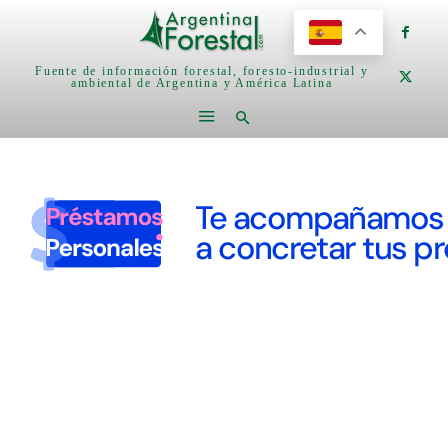
Fuente de información forestal, foresto-industrial y
ambiental de Argentina y América Latina