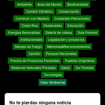
Ambiente
Aves del Mundo
Biodiversidad
Cambio Climático
Conservación
Construir con Madera
Contenido Patrocinado
Costa Rica
Destacadas
Educación
Energías Renovables
Galería de videos
Guia Forestal
Institucionales
Legislación y proyectos
Manejo de Fuego
Memorias&Reconocimientos
Opinión
Parques Nacionales
Precios de Productos Forestales
Pueblos Originarios
Reservas Naturales Privadas
Salud
Sur Forestal
Tecnologías
Valor Ambiental
No te pierdas ninguna noticia