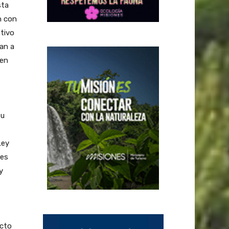
sta
n con
tivo
an a
 en
su
Ley
ues
y
ecto