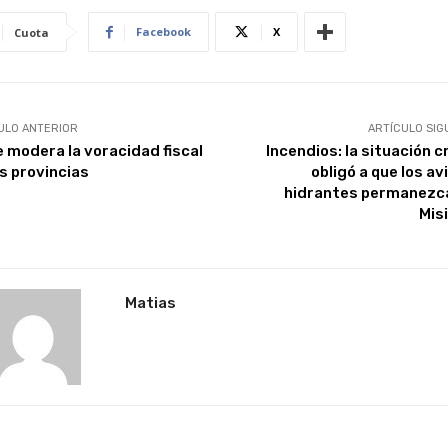
Facebook
X
Cuota
ULO ANTERIOR
ARTÍCULO SIG
e modera la voracidad fiscal
Incendios: la situación c
as provincias
obligó a que los a
hidrantes permanezc
Mis
Matias