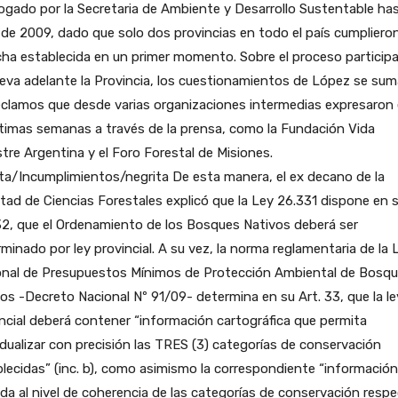
ogado por la Secretaria de Ambiente y Desarrollo Sustentable ha
 de 2009, dado que solo dos provincias en todo el país cumpliero
cha establecida en un primer momento. Sobre el proceso participa
leva adelante la Provincia, los cuestionamientos de López se sum
eclamos que desde varias organizaciones intermedias expresaron
ltimas semanas a través de la prensa, como la Fundación Vida
stre Argentina y el Foro Forestal de Misiones.
ta/Incumplimientos/negrita De esta manera, el ex decano de la
tad de Ciencias Forestales explicó que la Ley 26.331 dispone en 
32, que el Ordenamiento de los Bosques Nativos deberá ser
minado por ley provincial. A su vez, la norma reglamentaria de la 
onal de Presupuestos Mínimos de Protección Ambiental de Bosq
os -Decreto Nacional Nº 91/09- determina en su Art. 33, que la le
ncial deberá contener “información cartográfica que permita
idualizar con precisión las TRES (3) categorías de conservación
lecidas” (inc. b), como asimismo la correspondiente “información
ida al nivel de coherencia de las categorías de conservación resp