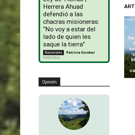
Herrera Ahuad
ART
defendió a las
chacras misioneras:
“No voy a estar del
lado de quien les
Tur
saque la tierra”
so
Patricia Escobar
-
Nacionales
‘
04/08/2026
b
va
Opinión