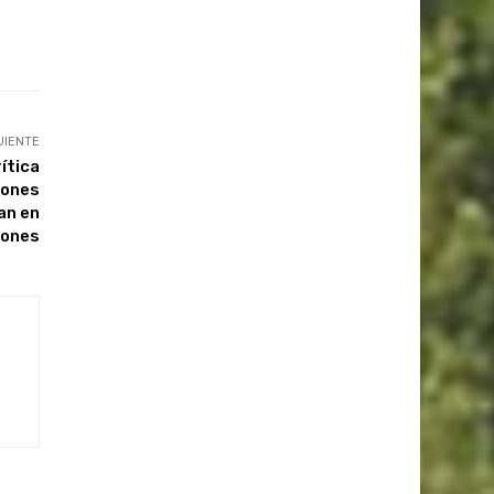
UIENTE
rítica
viones
an en
iones