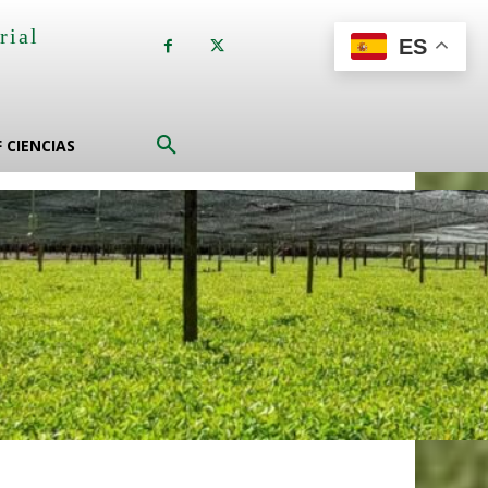
rial
ES
a
F CIENCIAS