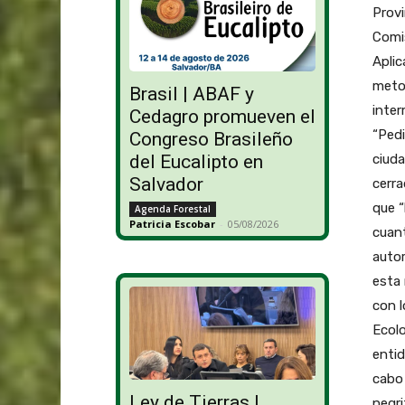
Provi
Comis
Aplic
metod
Brasil | ABAF y
inter
Cedagro promueven el
“Ped
Congreso Brasileño
ciud
del Eucalipto en
Salvador
cerra
que “
Agenda Forestal
Patricia Escobar
-
05/08/2026
cuant
autor
esta
con l
Ecolo
entid
cabo 
Ley de Tierras |
negri