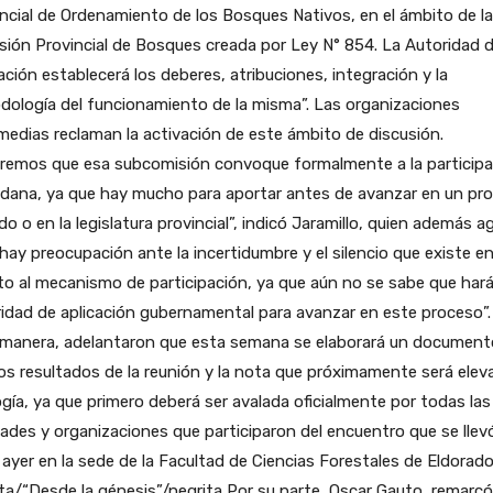
ncial de Ordenamiento de los Bosques Nativos, en el ámbito de la
ión Provincial de Bosques creada por Ley N° 854. La Autoridad 
ación establecerá los deberes, atribuciones, integración y la
ología del funcionamiento de la misma”. Las organizaciones
medias reclaman la activación de este ámbito de discusión.
iremos que esa subcomisión convoque formalmente a la participa
adana, ya que hay mucho para aportar antes de avanzar en un pr
do o en la legislatura provincial”, indicó Jaramillo, quien además a
hay preocupación ante la incertidumbre y el silencio que existe e
o al mecanismo de participación, ya que aún no se sabe que hará
idad de aplicación gubernamental para avanzar en este proceso”.
 manera, adelantaron que esta semana se elaborará un document
os resultados de la reunión y la nota que próximamente será elev
gía, ya que primero deberá ser avalada oficialmente por todas las
ades y organizaciones que participaron del encuentro que se llev
ayer en la sede de la Facultad de Ciencias Forestales de Eldorado
ta/“Desde la génesis”/negrita Por su parte, Oscar Gauto, remarc