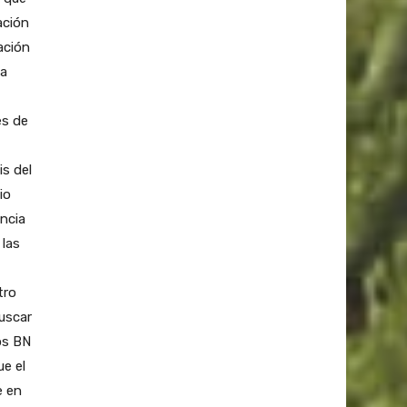
ación
ación
la
es de
is del
io
incia
 las
tro
buscar
os BN
ue el
e en