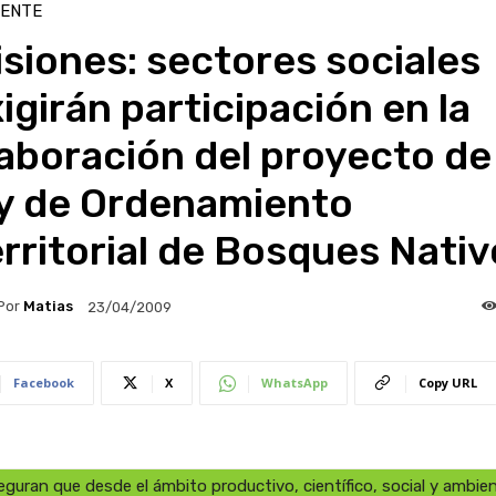
IENTE
siones: sectores sociales
igirán participación en la
aboración del proyecto de
ey de Ordenamiento
rritorial de Bosques Nati
Por
Matias
23/04/2009
Facebook
X
WhatsApp
Copy URL
eguran que desde el ámbito productivo, científico, social y ambien