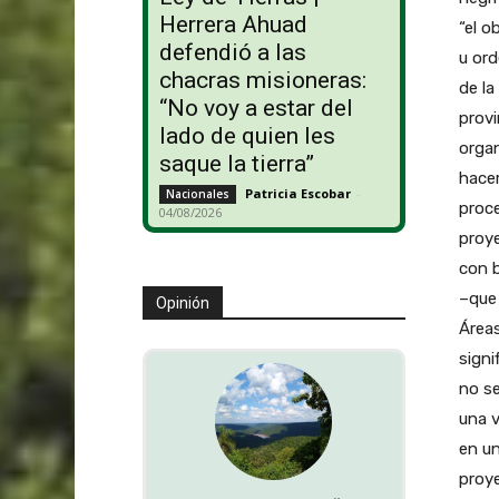
Herrera Ahuad
“el o
defendió a las
u ord
chacras misioneras:
de la
“No voy a estar del
provi
lado de quien les
organ
saque la tierra”
hacer
Patricia Escobar
-
Nacionales
proce
04/08/2026
proye
con b
–que 
Opinión
Áreas
signi
no se
una v
en un
proye