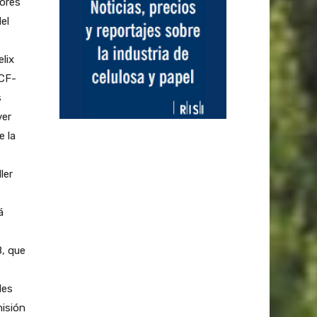
dores
el
lix
FCF-
s
ver
e la
ler
á
8, que
les
isión