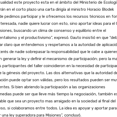
tualidad este proyecto esta en el ámbito del Ministerio de Ecologí
rán en el corto plazo una carta dirigía al ministro Horacio Blodek
e pedimos participar y le ofrecemos los recursos técnicos en fo
teresada, nadie quiere lucrar con esto, sino aportar ideas para el
siones, buscando un clima de consenso y equilibrio entre el
ntalismo y el productivismo”, expresó. Gauto insistió en que “de
r claro que entendemos y respetamos a la autoridad de aplicaci
terés de nadie sobrepasar la responsabilidad que le cabe a quiene
 generar la ley y definir el mecanismo de participación; pero la m
s participantes del taller coincidieron en la necesidad de participa
 la génesis del proyecto. Las dos alternativas que la autoridad d
ación puede optar son válidas, pero los resultados pueden ser mu
entes. Si bien abriendo la participación a las organizaciones
medias puede ser que lleve más tiempo la negociación, también e
ble que sea un proyecto mas arraigado en la sociedad al final del
so, si colaboramos entre todos. La idea es apoyar y aportar para
r una ley superadora para Misiones”, concluyó.