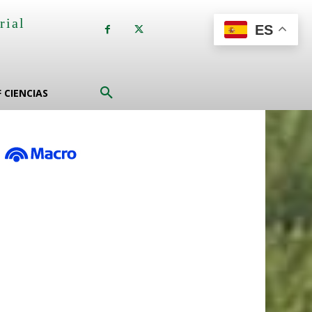
rial
ES
a
F CIENCIAS