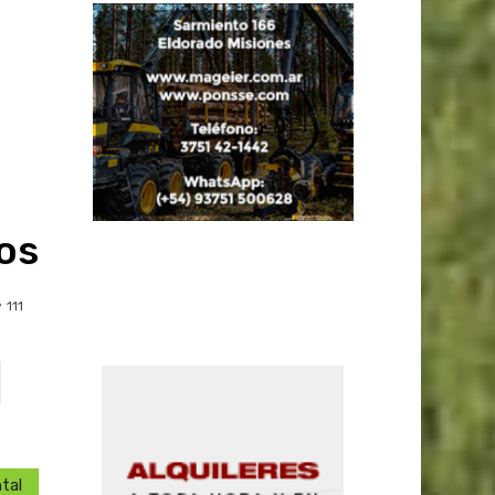
vos
111
tal