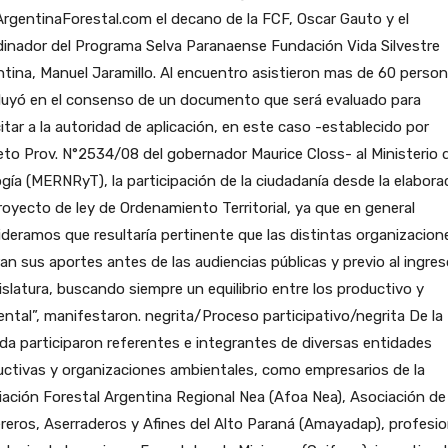
rgentinaForestal.com el decano de la FCF, Oscar Gauto y el
inador del Programa Selva Paranaense Fundación Vida Silvestre
tina, Manuel Jaramillo. Al encuentro asistieron mas de 60 person
luyó en el consenso de un documento que será evaluado para
citar a la autoridad de aplicación, en este caso -establecido por
to Prov. N°2534/08 del gobernador Maurice Closs- al Ministerio 
gía (MERNRyT), la participación de la ciudadanía desde la elabora
royecto de ley de Ordenamiento Territorial, ya que en general
deramos que resultaría pertinente que las distintas organizacion
ran sus aportes antes de las audiencias públicas y previo al ingre
gislatura, buscando siempre un equilibrio entre los productivo y
ntal”, manifestaron. negrita/Proceso participativo/negrita De la
da participaron referentes e integrantes de diversas entidades
ctivas y organizaciones ambientales, como empresarios de la
ación Forestal Argentina Regional Nea (Afoa Nea), Asociación de
eros, Aserraderos y Afines del Alto Paraná (Amayadap), profesio