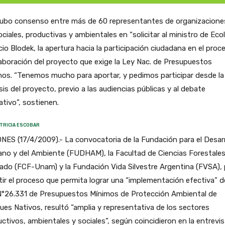
ubo consenso entre más de 60 representantes de organizacione
ociales, productivas y ambientales en “solicitar al ministro de Ecol
io Blodek, la apertura hacia la participación ciudadana en el proc
aboración del proyecto que exige la Ley Nac. de Presupuestos
os. “Tenemos mucho para aportar, y pedimos participar desde la
is del proyecto, previo a las audiencias públicas y al debate
lativo”, sostienen.
TRICIA ESCOBAR
NES (17/4/2009).- La convocatoria de la Fundación para el Desarr
no y del Ambiente (FUDHAM), la Facultad de Ciencias Forestales
ado (FCF-Unam) y la Fundación Vida Silvestre Argentina (FVSA), 
ir el proceso que permita lograr una “implementación efectiva” d
N°26.331 de Presupuestos Mínimos de Protección Ambiental de
es Nativos, resultó “amplia y representativa de los sectores
ctivos, ambientales y sociales”, según coincidieron en la entrevi