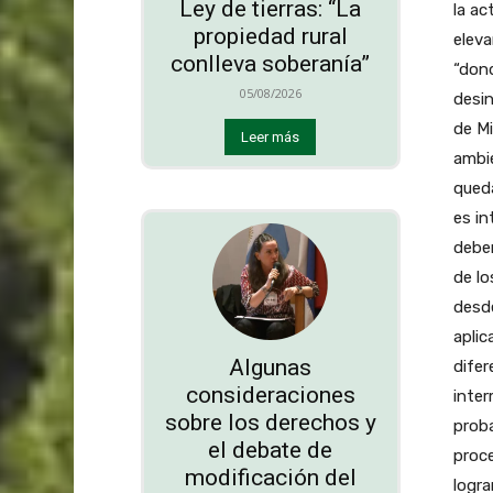
Ley de tierras: “La
la ac
propiedad rural
eleva
conlleva soberanía”
“dond
05/08/2026
desin
de Mi
Leer más
ambie
queda
es in
deben
de lo
desde
aplic
Algunas
difer
consideraciones
inter
sobre los derechos y
proba
el debate de
proce
modificación del
logra