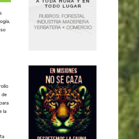
s
ogía,
eso
ollo
 de
para
e la
sta