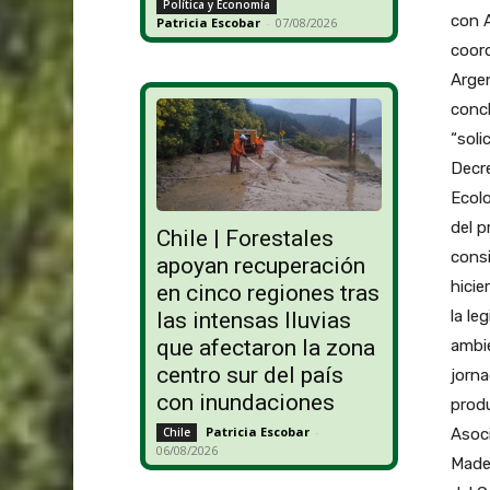
Política y Economía
con A
Patricia Escobar
-
07/08/2026
coord
Argen
conc
“soli
Decre
Ecolo
del p
Chile | Forestales
consi
apoyan recuperación
hicie
en cinco regiones tras
la le
las intensas lluvias
que afectaron la zona
ambie
centro sur del país
jorna
con inundaciones
produ
Patricia Escobar
-
Asoci
Chile
06/08/2026
Mader