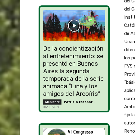
del C
del C
Insti
Catól
de Az
Unam 
De la concientización
dife
al entretenimiento: se
los p
presentó en Buenos
FVS m
Aires la segunda
Provi
temporada de la serie
“bási
animada “Lina y los
aplic
amigos del Arcoíris”
conte
Patricia Escobar
-
Ambiente
Ambie
06/08/2026
fija 
autor
Renov