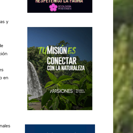
as y
de
ción
es
so en
nales