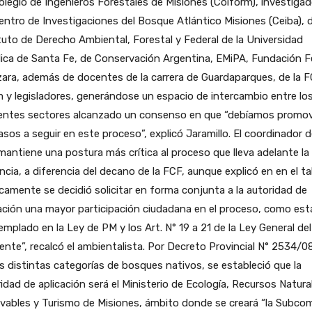
olegio de Ingenieros Forestales de Misiones (Coiform), investiga
entro de Investigaciones del Bosque Atlántico Misiones (Ceiba), d
tuto de Derecho Ambiental, Forestal y Federal de la Universidad
ica de Santa Fe, de Conservación Argentina, EMiPA, Fundación Fe
ara, además de docentes de la carrera de Guardaparques, de la 
y legisladores, generándose un espacio de intercambio entre lo
rentes sectores alcanzado un consenso en que “debíamos promo
asos a seguir en este proceso”, explicó Jaramillo. El coordinador d
antiene una postura más crítica al proceso que lleva adelante la
ncia, a diferencia del decano de la FCF, aunque explicó en en el tal
camente se decidió solicitar en forma conjunta a la autoridad de
ación una mayor participación ciudadana en el proceso, como est
mplado en la Ley de PM y los Art. N° 19 a 21 de la Ley General del
nte”, recalcó el ambientalista. Por Decreto Provincial N° 2534/0
las distintas categorías de bosques nativos, se estableció que la
idad de aplicación será el Ministerio de Ecología, Recursos Natura
ables y Turismo de Misiones, ámbito donde se creará “la Subcom