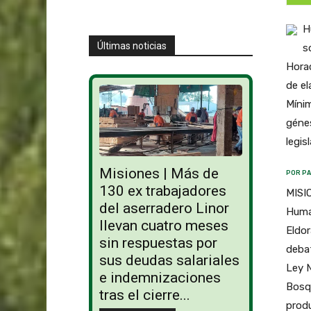
H
Últimas noticias
s
Horac
de el
Mínim
génes
legis
Misiones | Más de
POR PA
130 ex trabajadores
MISIO
del aserradero Linor
Huma
llevan cuatro meses
Eldor
sin respuestas por
debat
sus deudas salariales
Ley 
e indemnizaciones
Bosqu
tras el cierre...
produ