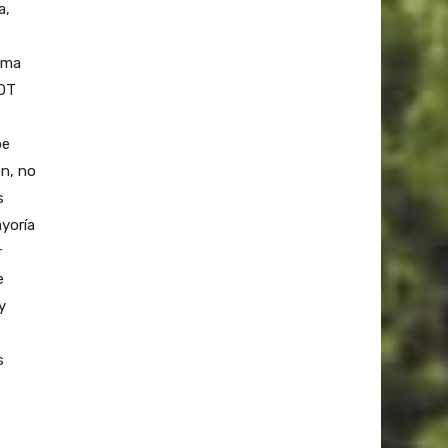
a,
rma
 OT
be
ón, no
s
ayoría
r
e
y
s