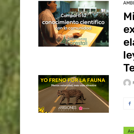
AMB
Mi
ex
el
l
Te
As