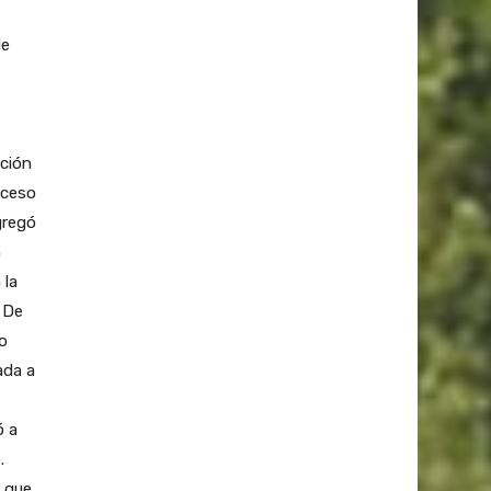
de
ción
oceso
gregó
n
 la
 De
o
ada a
ó a
.
ó que