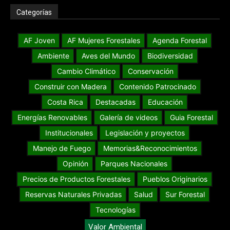
Categorías
AF Joven
AF Mujeres Forestales
Agenda Forestal
Ambiente
Aves del Mundo
Biodiversidad
Cambio Climático
Conservación
Construir con Madera
Contenido Patrocinado
Costa Rica
Destacadas
Educación
Energías Renovables
Galería de videos
Guia Forestal
Institucionales
Legislación y proyectos
Manejo de Fuego
Memorias&Reconocimientos
Opinión
Parques Nacionales
Precios de Productos Forestales
Pueblos Originarios
Reservas Naturales Privadas
Salud
Sur Forestal
Tecnologías
Valor Ambiental