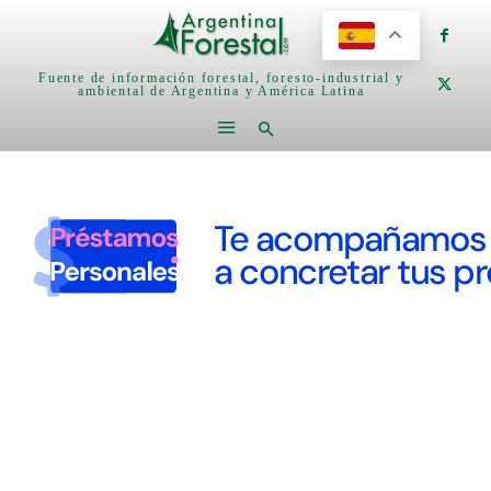
Fuente de información forestal, foresto-industrial y
ambiental de Argentina y América Latina