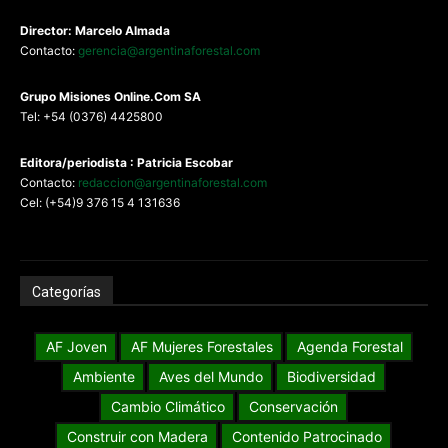
Director: Marcelo Almada
Contacto:
gerencia@argentinaforestal.com
G
rupo Misiones
Online.Com
SA
Tel: +54 (0376) 4425800
Editora/periodista : Patricia Escobar
Contacto:
redaccion@argentinaforestal.com
Cel: (+54)9 376 15 4 131636
Categorías
AF Joven
AF Mujeres Forestales
Agenda Forestal
Ambiente
Aves del Mundo
Biodiversidad
Cambio Climático
Conservación
Construir con Madera
Contenido Patrocinado