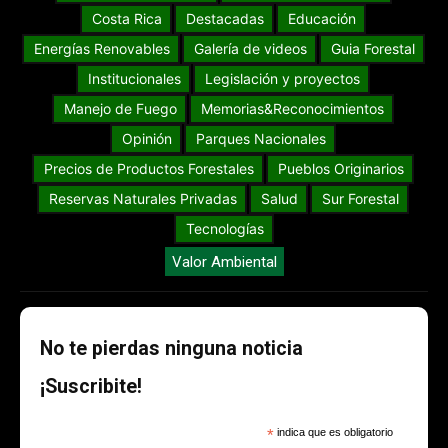
Costa Rica
Destacadas
Educación
Energías Renovables
Galería de videos
Guia Forestal
Institucionales
Legislación y proyectos
Manejo de Fuego
Memorias&Reconocimientos
Opinión
Parques Nacionales
Precios de Productos Forestales
Pueblos Originarios
Reservas Naturales Privadas
Salud
Sur Forestal
Tecnologías
Valor Ambiental
No te pierdas ninguna noticia
¡Suscribite!
*
indica que es obligatorio