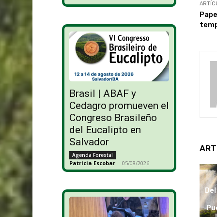
ARTÍC
Pape
temp
Brasil | ABAF y
Cedagro promueven el
Congreso Brasileño
del Eucalipto en
Salvador
ART
Agenda Forestal
Patricia Escobar
-
05/08/2026
Del
Pu