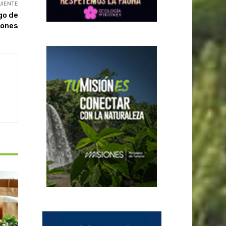
UIENTE
sgo de
iones
S
 al