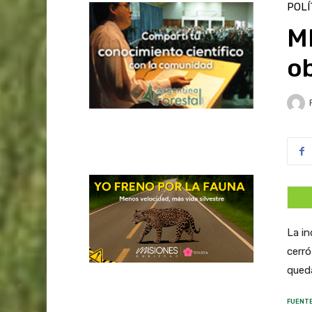
POLÍ
MB
o
La in
cerró
queda
FUENTE