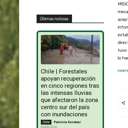
MISI
mecan
Últimas noticias
acept
infor
esta
direc
tuvo 
lo ha
Chile | Forestales
FUENTE
apoyan recuperación
en cinco regiones tras
las intensas lluvias
que afectaron la zona
centro sur del país
con inundaciones
Patricia Escobar
-
Chile
06/08/2026