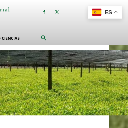
rial
ES
a
F CIENCIAS