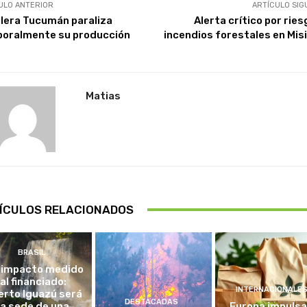
ULO ANTERIOR
ARTÍCULO SIG
lera Tucumán paraliza
Alerta crítico por rie
oralmente su producción
incendios forestales en Mis
Matias
ÍCULOS RELACIONADOS
BRASIL
 impacto medido
al financiado:
INTERNACIONALE
erto Iguazú será
DESTACADAS
la sede de una
Europa impulsa