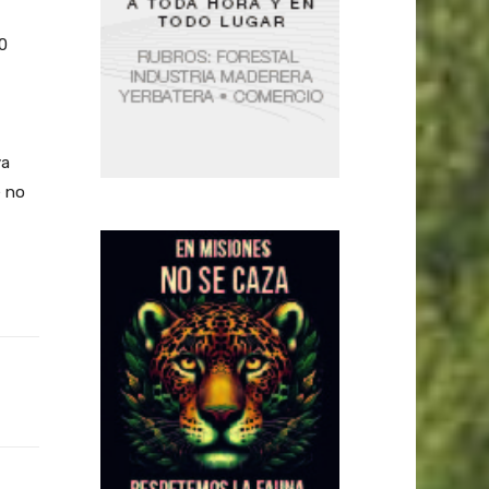
0
ya
e no