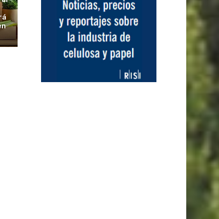
rá
en