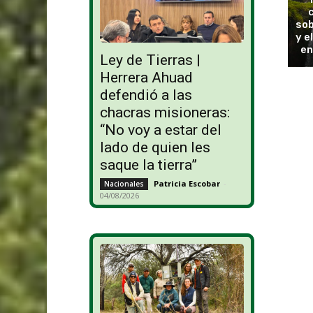
sob
y e
en
Ley de Tierras |
Herrera Ahuad
defendió a las
chacras misioneras:
“No voy a estar del
lado de quien les
saque la tierra”
Patricia Escobar
-
Nacionales
04/08/2026