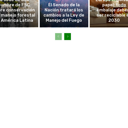
cumbre de FSC
El Senado de la
papel: todo
re conservación
Nación tratará los
embalaje debe
l manejo forestal
cambios a la Ley de
ser reciclable 
 América Latina
Manejo del Fuego
2030