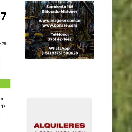
57
78
ia
 17
.