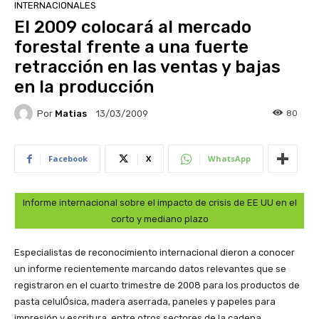
INTERNACIONALES
El 2009 colocará al mercado
forestal frente a una fuerte
retracción en las ventas y bajas
en la producción
Por
Matias
80
13/03/2009
Facebook
X
WhatsApp
Informe internacional sobre el impacto de crisis de EE UU en el
corto y mediano plazo
Especialistas de reconocimiento internacional dieron a conocer
un informe recientemente marcando datos relevantes que se
registraron en el cuarto trimestre de 2008 para los productos de
pasta celulÓsica, madera aserrada, paneles y papeles para
impresión y escritura, entre otros sectores de la cadena