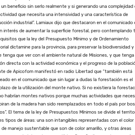
 un beneficio sin serlo realmente y si generando una complejidad
ctividad que necesita una intensividad y una característica de
cción industrial”. Lamiaux dijo que destacaron en el comunicado
n interés de aumentar la superficie forestal, pero contemplando
equisitos que la ley del Presupuesto Mínimo y de Ordenamiento
torial dictamine para la provincia, para preservar la biodiversidad 
e tenga que ver con el ambiente natural de Misiones, y que tenga
ión directa con la actividad económica y el progreso de la població
nte de Apicofom manifestó en radio Libertad que “también está
eado en el comunicado que sin lugar a dudas la forestación es el
lazo de la utilización del monte nativo. Si no existiera la foresta
no habrían montes nativos porque muchas actividades que neces
piran de la madera han sido reemplazados en todo el país por bo
os”. El tema de la ley de Presupuestos Mínimos se divide el territo
es tipos de áreas: una son intangibles representadas con el color 
 de manejo sustentable que son de color amarillo, y otras áreas