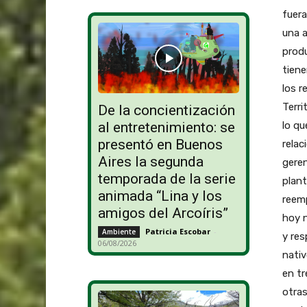
fuera
una a
produ
tiene
los r
Terri
De la concientización
lo qu
al entretenimiento: se
presentó en Buenos
relac
Aires la segunda
gere
temporada de la serie
plant
animada “Lina y los
reemp
amigos del Arcoíris”
hoy 
Patricia Escobar
-
Ambiente
y res
06/08/2026
nativ
en tr
otras