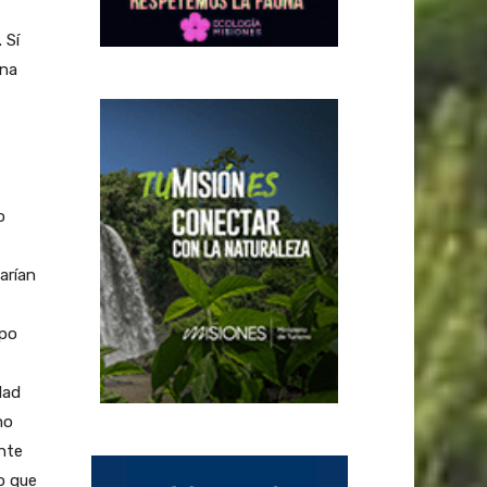
 Sí
una
o
arían
ipo
dad
mo
ente
o que