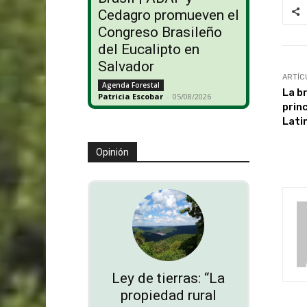
Cedagro promueven el
Congreso Brasileño
del Eucalipto en
Salvador
ARTÍC
Agenda Forestal
La br
Patricia Escobar
-
05/08/2026
princ
Lati
Opinión
Ley de tierras: “La
propiedad rural