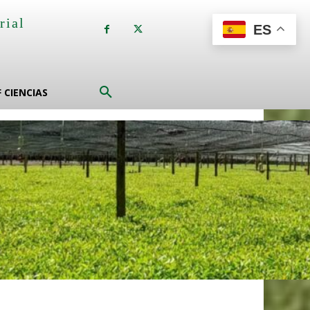
rial
ES
a
F CIENCIAS