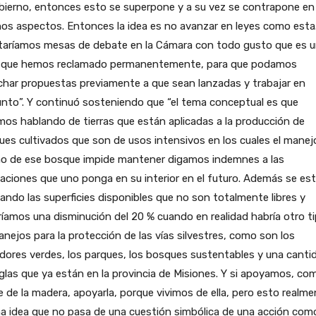
bierno, entonces esto se superpone y a su vez se contrapone en
s aspectos. Entonces la idea es no avanzar en leyes como esta.
taríamos mesas de debate en la Cámara con todo gusto que es 
 que hemos reclamado permanentemente, para que podamos
har propuestas previamente a que sean lanzadas y trabajar en
nto”. Y continuó sosteniendo que “el tema conceptual es que
os hablando de tierras que están aplicadas a la producción de
es cultivados que son de usos intensivos en los cuales el manej
o de ese bosque impide mantener digamos indemnes a las
aciones que uno ponga en su interior en el futuro. Además se est
ando las superficies disponibles que no son totalmente libres y
íamos una disminución del 20 % cuando en realidad habría otro t
nejos para la protección de las vías silvestres, como son los
dores verdes, los parques, los bosques sustentables y una canti
glas que ya están en la provincia de Misiones. Y si apoyamos, co
 de la madera, apoyarla, porque vivimos de ella, pero esto realm
a idea que no pasa de una cuestión simbólica de una acción com