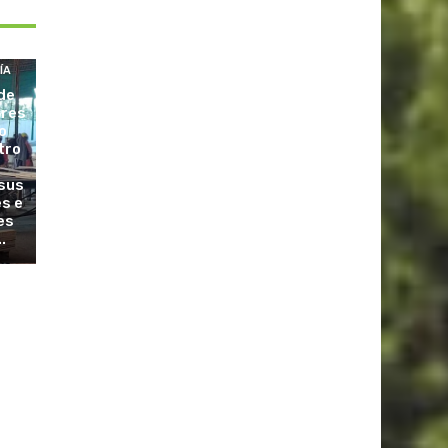
ÍA
de
ores
o
tro
sus
es e
es
.