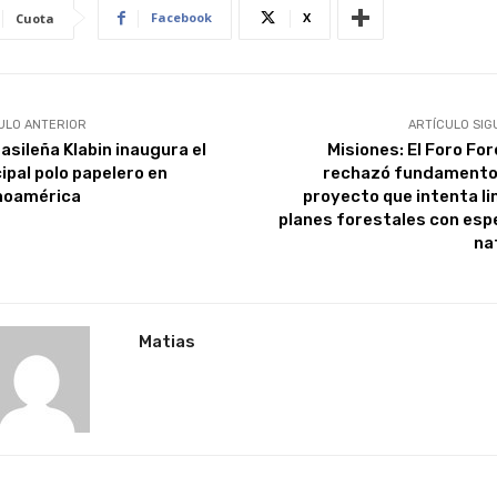
Facebook
X
Cuota
ULO ANTERIOR
ARTÍCULO SIG
asileña Klabin inaugura el
Misiones: El Foro For
ipal polo papelero en
rechazó fundamento
noamérica
proyecto que intenta li
planes forestales con esp
na
Matias