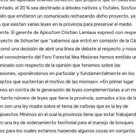
ntado, el 20 % sea destinado a árboles nativos y frutales. Sostu
ién que emitieron un comunicado rechazando dicho proyecto, ya
 que existen varias leyes en la provincia para preservar el medio
ente. El gerente de Apicofom Cristian Lamiaux expresó con resp
royecto de Schuster que “sabemos que entró en comisión de la C
tomó una decisión de abrir una línea de debate al respecto y nos
el conocimiento del Foro Forestal Nea Misiones hemos emitido u
nicado con respecto de la opinión que tenemos sobre las
laciones, oponiéndonos en particular y fundamentalmente en los
ptos que sustentan el motivo de las mismas». «En primer lugar
mos en contra de la generación de leyes complementarias a un m
tante número de leyes que tiene la provincia, sumados a los de l
n con una ley madre sobre el tema de nativas que es la ley de
puestos Mínimos en el cual la provincia tiene que estar trabajan
n una ley de ordenamiento territorial para el manejo de bosques
vos para los cuales estamos haciendo algunos cosas en conjunto