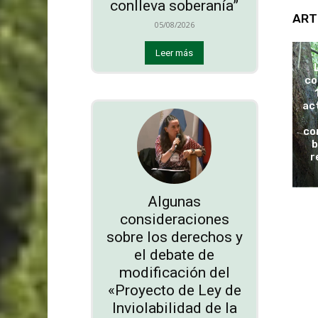
conlleva soberanía”
ART
05/08/2026
Leer más
co
ac
co
b
r
Algunas
consideraciones
sobre los derechos y
el debate de
modificación del
«Proyecto de Ley de
Inviolabilidad de la