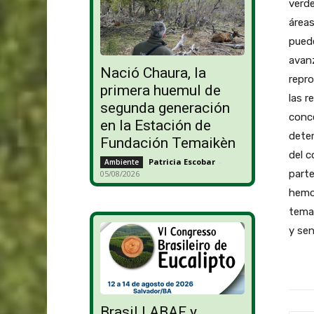
verde
áreas
puede
avan
Nació Chaura, la
repro
primera huemul de
las r
segunda generación
conce
en la Estación de
deter
Fundación Temaikèn
del c
Patricia Escobar
-
Ambiente
parte
05/08/2026
hemos
tema
y sen
Brasil | ABAF y