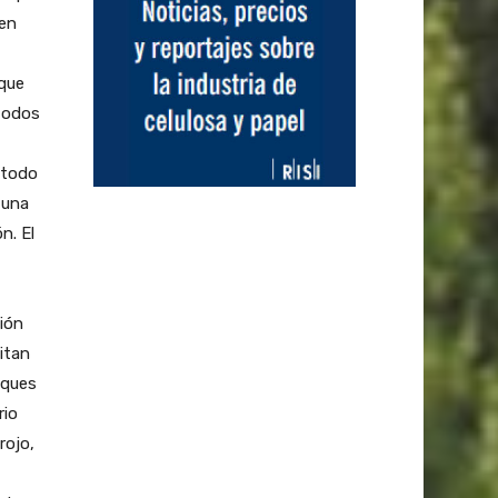
 en
 que
 todos
y todo
 una
n. El
ción
itan
sques
rio
rojo,