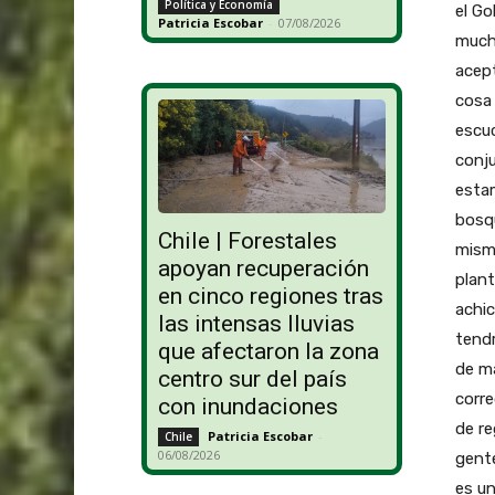
Política y Economía
el Go
Patricia Escobar
-
07/08/2026
mucho
acep
cosa
escuc
conju
estam
bosqu
Chile | Forestales
mism
apoyan recuperación
plant
en cinco regiones tras
achic
las intensas lluvias
tendr
que afectaron la zona
de ma
centro sur del país
corre
con inundaciones
de re
Patricia Escobar
-
Chile
06/08/2026
gente
es un