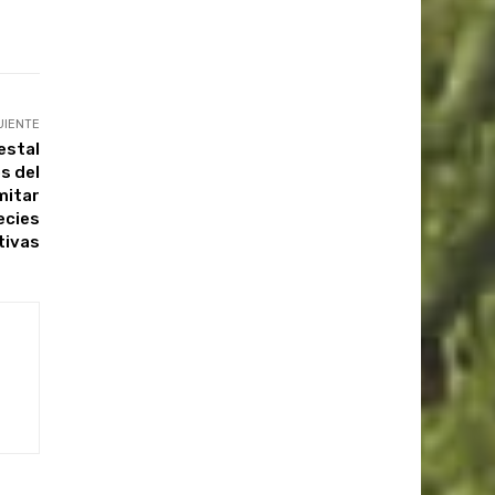
UIENTE
estal
s del
mitar
ecies
tivas