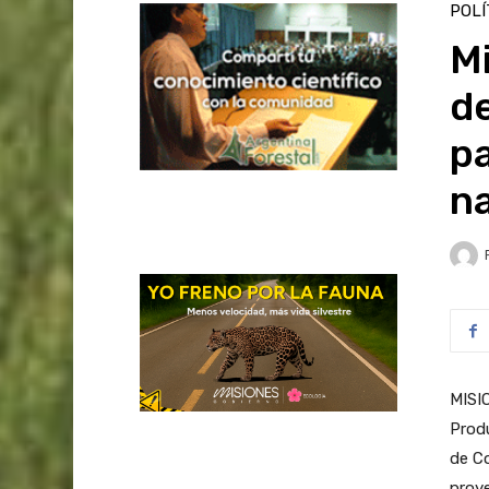
POLÍ
M
d
pa
na
MISI
Produ
de Co
proy