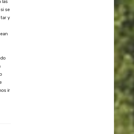
 las
si se
tar y
sean
ndo
a
o
e
os ir