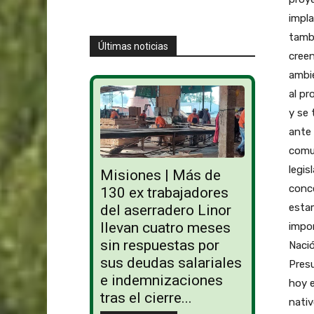
impla
tamb
Últimas noticias
creen
ambi
al p
y se 
ante 
comu
legis
Misiones | Más de
conce
130 ex trabajadores
esta
del aserradero Linor
llevan cuatro meses
impor
sin respuestas por
Nació
sus deudas salariales
Presu
e indemnizaciones
hoy e
tras el cierre...
nati