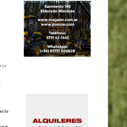
s
91
reste
sque