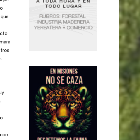
vo
 que
ecto
ámara
otros
n
uy
a
do
 con