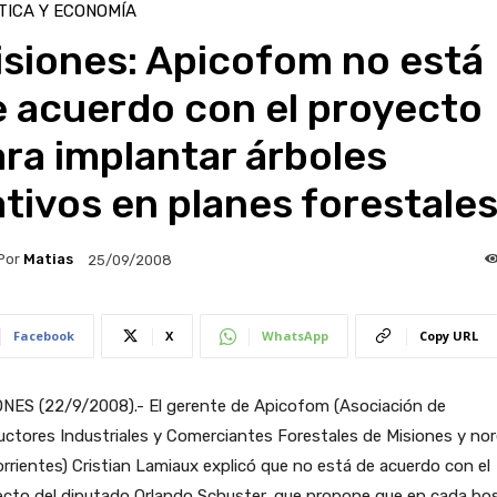
TICA Y ECONOMÍA
isiones: Apicofom no está
e acuerdo con el proyecto
ra implantar árboles
tivos en planes forestale
Por
Matias
25/09/2008
Facebook
X
WhatsApp
Copy URL
ONES (22/9/2008).- El gerente de Apicofom (Asociación de
ctores Industriales y Comerciantes Forestales de Misiones y no
rrientes) Cristian Lamiaux explicó que no está de acuerdo con el
ecto del diputado Orlando Schuster, que propone que en cada bo