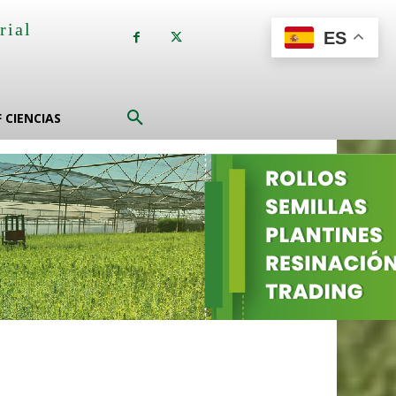
rial
ES
a
F CIENCIAS