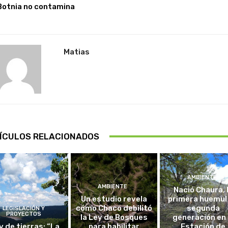
Botnia no contamina
Matias
ÍCULOS RELACIONADOS
AMBIENTE
AMBIENTE
Nació Chaura, 
Un estudio revela
primera huemul
cómo Chaco debilitó
segunda
LEGISLACIÓN Y
PROYECTOS
la Ley de Bosques
generación en 
y de tierras: “La
para habilitar
Estación de