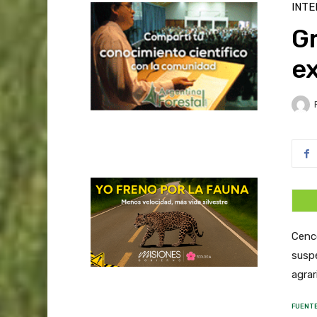
INTE
Gr
e
Cenco
suspe
agrar
FUENTE