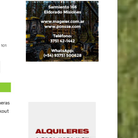
101
neras
ckout