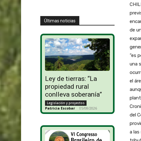
CHILE
previ
Últimas noticias
encar
de un
expan
gener
“es p
una s
ocurr
Ley de tierras: “La
el ár
propiedad rural
aunqu
conlleva soberanía”
plant
Legislación y proyectos
Croni
Patricia Escobar
-
05/08/2026
del C
provi
a las
tribu