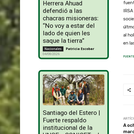
Herrera Ahuad
fuent
defendió a las
IRSA 
chacras misioneras:
socie
“No voy a estar del
últmo
lado de quien les
al ho
saque la tierra”
en l
Patricia Escobar
-
Nacionales
04/08/2026
FUENTE
Santiago del Estero |
ARTÍC
Fuerte respaldo
A oc
institucional de la
marc