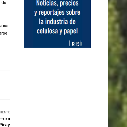
o de
iones
arse
UIENTE
rtura
 Piray