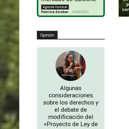
p
Agenda Forestal
con
Patricia Escobar
-
03/08/2026
Opinión
Algunas
consideraciones
sobre los derechos y
el debate de
modificación del
«Proyecto de Ley de