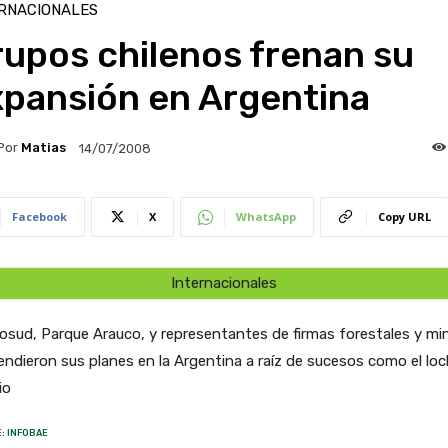
RNACIONALES
upos chilenos frenan su
xpansión en Argentina
Por
Matias
14/07/2008
Facebook
X
WhatsApp
Copy URL
Internacionales
sud, Parque Arauco, y representantes de firmas forestales y mi
ndieron sus planes en la Argentina a raíz de sucesos como el lo
io
: INFOBAE