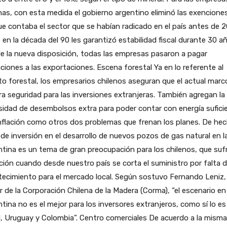
nas, con esta medida el gobierno argentino eliminó las exencione
ue contaba el sector que se habían radicado en el país antes de 
 en la década del 90 les garantizó estabilidad fiscal durante 30 a
de la nueva disposición, todas las empresas pasaron a pagar
ciones a las exportaciones. Escena forestal Ya en lo referente al
o forestal, los empresarios chilenos aseguran que el actual marc
a seguridad para las inversiones extranjeras. También agregan la
idad de desembolsos extra para poder contar con energía sufici
inflación como otros dos problemas que frenan los planes. De hec
 de inversión en el desarrollo de nuevos pozos de gas natural en l
tina es un tema de gran preocupación para los chilenos, que sufr
ción cuando desde nuestro país se corta el suministro por falta 
ecimiento para el mercado local. Según sostuvo Fernando Leniz,
ar de la Corporación Chilena de la Madera (Corma), “el escenario en
tina no es el mejor para los inversores extranjeros, como sí lo es
l, Uruguay y Colombia”. Centro comerciales De acuerdo a la misma