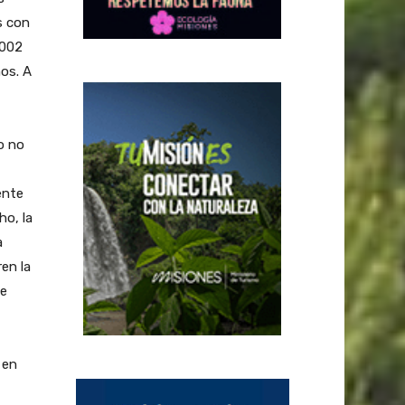
s con
2002
ños. A
o no
ente
ho, la
a
en la
de
 en