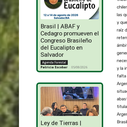
chile
las q
y que
Brasil | ABAF y
raíz 
Cedagro promueven el
reten
Congreso Brasileño
ámbit
del Eucalipto en
gener
Salvador
neces
Agenda Forestal
Patricia Escobar
-
05/08/2026
y la 
falta
Argen
situa
abast
titul
Argen
Brasi
Ley de Tierras |