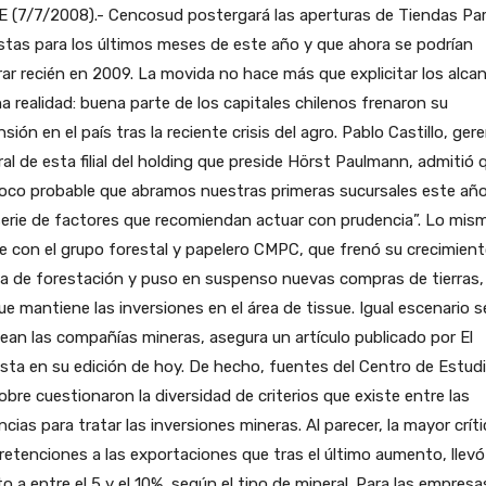
 (7/7/2008).- Cencosud postergará las aperturas de Tiendas Par
stas para los últimos meses de este año y que ahora se podrían
ar recién en 2009. La movida no hace más que explicitar los alca
a realidad: buena parte de los capitales chilenos frenaron su
sión en el país tras la reciente crisis del agro. Pablo Castillo, ger
al de esta filial del holding que preside Hörst Paulmann, admitió 
oco probable que abramos nuestras primeras sucursales este año
erie de factores que recomiendan actuar con prudencia”. Lo mis
e con el grupo forestal y papelero CMPC, que frenó su crecimien
ea de forestación y puso en suspenso nuevas compras de tierras,
e mantiene las inversiones en el área de tissue. Igual escenario s
ean las compañías mineras, asegura un artículo publicado por El
sta en su edición de hoy. De hecho, fuentes del Centro de Estud
obre cuestionaron la diversidad de criterios que existe entre las
ncias para tratar las inversiones mineras. Al parecer, la mayor crít
 retenciones a las exportaciones que tras el último aumento, llevó
to a entre el 5 y el 10%, según el tipo de mineral. Para las empresa