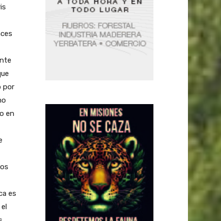
is
nces
ente
que
 por
mo
to en
e
ios
ica es
 el
s