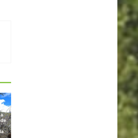
la
 de
la