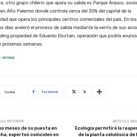
e, otro grupo chileno que apura su salida es Parque Arauco, soci
en Alto Palermo donde controla cerca del 30% del capital de la
dad que opera los principales centros comerciales del país. En los
s días aceleró el proceso de salida mediante la venta de sus acc
lding propiedad de Eduardo Elsztain, operación que podría anunci
as próximas semanas.
: INFOBAE
Facebook
X
Cuota
ULO ANTERIOR
ARTÍCULO SIG
ho meses de su puesta en
Ecología permitirá la reape
ha, expertos coinciden en
de la planta celulósica de