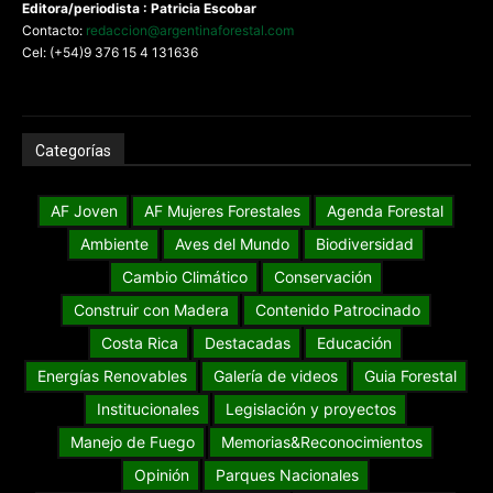
Editora/periodista : Patricia Escobar
Contacto:
redaccion@argentinaforestal.com
Cel: (+54)9 376 15 4 131636
Categorías
AF Joven
AF Mujeres Forestales
Agenda Forestal
Ambiente
Aves del Mundo
Biodiversidad
Cambio Climático
Conservación
Construir con Madera
Contenido Patrocinado
Costa Rica
Destacadas
Educación
Energías Renovables
Galería de videos
Guia Forestal
Institucionales
Legislación y proyectos
Manejo de Fuego
Memorias&Reconocimientos
Opinión
Parques Nacionales