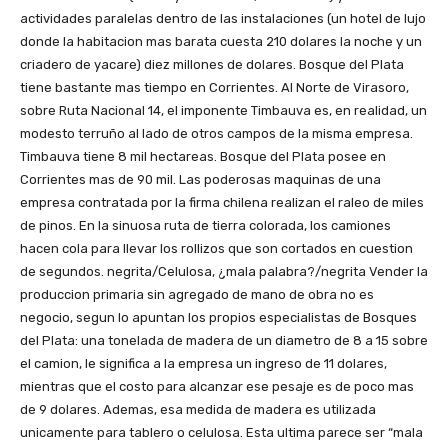
actividades paralelas dentro de las instalaciones (un hotel de lujo
donde la habitacion mas barata cuesta 210 dolares la noche y un
criadero de yacare) diez millones de dolares. Bosque del Plata
tiene bastante mas tiempo en Corrientes. Al Norte de Virasoro,
sobre Ruta Nacional 14, el imponente Timbauva es, en realidad, un
modesto terruño al lado de otros campos de la misma empresa.
Timbauva tiene 8 mil hectareas. Bosque del Plata posee en
Corrientes mas de 90 mil. Las poderosas maquinas de una
empresa contratada por la firma chilena realizan el raleo de miles
de pinos. En la sinuosa ruta de tierra colorada, los camiones
hacen cola para llevar los rollizos que son cortados en cuestion
de segundos. negrita/Celulosa, ¿mala palabra?/negrita Vender la
produccion primaria sin agregado de mano de obra no es
negocio, segun lo apuntan los propios especialistas de Bosques
del Plata: una tonelada de madera de un diametro de 8 a 15 sobre
el camion, le significa a la empresa un ingreso de 11 dolares,
mientras que el costo para alcanzar ese pesaje es de poco mas
de 9 dolares. Ademas, esa medida de madera es utilizada
unicamente para tablero o celulosa. Esta ultima parece ser “mala