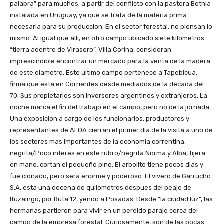
palabra” para muchos, a partir del conflicto con la pastera Botnia
instalada en Uruguay, ya que se trata de la materia prima
necesaria para su produccion. En el sector forestal, no piensan lo
mismo. Al igual que alli, en otro campo ubicado siete kilometros
“tierra adentro de Virasoro”, Villa Corina, consideran
imprescindible encontrar un mercado para la venta de la madera
de este diametro. Este ultimo campo pertenece a Tapebicua,
firma que esta en Corrientes desde mediados de la decada del
70. Sus propietarios son inversores argentinos y extranjeros. La
noche marca el fin del trabajo en el campo, pero no de la jornada.
Una exposicion a cargo de los funcionarios, productores y
representantes de AFOA cierran el primer dia de la visita a uno de
los sectores mas importantes de la economia correntina.
negrita/Poco interes en este rubro/negrita Norma y Alba, tijera
en mano, cortan el pequeño pino. El arbolito tiene pocos dias y
fue clonado, pero sera enorme y poderoso. El vivero de Garrucho
S.A. esta una decena de quilometros despues del peaje de
Ituzaingo, por Ruta 12, yendo a Posadas. Desde “la ciudad luz”, las
hermanas partieron para vivir en un perdido paraje cerca del
campo de la empresa forestal. Curiosamente, son de las pocas