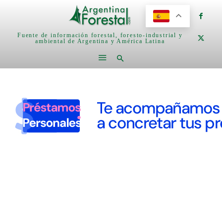
Fuente de información forestal, foresto-industrial y
ambiental de Argentina y América Latina