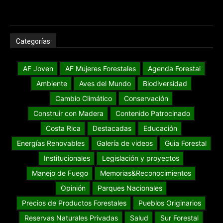
Categorías
AF Joven
AF Mujeres Forestales
Agenda Forestal
Ambiente
Aves del Mundo
Biodiversidad
Cambio Climático
Conservación
Construir con Madera
Contenido Patrocinado
Costa Rica
Destacadas
Educación
Energías Renovables
Galería de videos
Guia Forestal
Institucionales
Legislación y proyectos
Manejo de Fuego
Memorias&Reconocimientos
Opinión
Parques Nacionales
Precios de Productos Forestales
Pueblos Originarios
Reservas Naturales Privadas
Salud
Sur Forestal