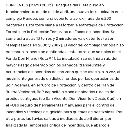
CORRIENTES (MAYO 2008).- Bosques del Plata puso en
funcionamiento, desde el 1 de abril, una nueva torre ubicada en el
complejo Pariopá, con una cobertura aproximada de 6.200
hectáreas. Esta torre viene a reforzar la estrategia de Protección
Forestal en la Detección Temprana de Focos de Incendios. Se
suma así a otras 13 torres y 2 miradores ya existentes (a ser
reemplazados en 2008 y 2009). El valor del complejo Pariopá hizo
necesaria la inversión destinada a este torre, que se ubica en el
Fundo Don Hilario (Ruta 94). La instalación se definió a raíz del
mayor riesgo generado por los bañados, transeúntes y
ocurrencias de incendios de esa zona que se asocia, a la vez, al
movimiento generado en dichos fondos por las operaciones de
BdP. Además, en el rubro de Protección, y dentro del Plan de
Buena Vecindad, BdP capacitó a cinco empleados rurales de
predios contiguos (de San Vicente, Don Vicente y Jesús Cué) en
el «Uso seguro de herramientas manuales para el control de
incendios y técnicas de ignición para quemas de pastizales». Por
otra parte, las lluvias caídas a mediados de abril dieron por
finalizada la Temporada crítica de incendios, que abarcó el