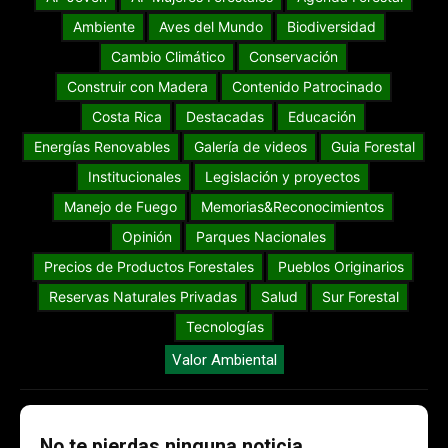
Ambiente
Aves del Mundo
Biodiversidad
Cambio Climático
Conservación
Construir con Madera
Contenido Patrocinado
Costa Rica
Destacadas
Educación
Energías Renovables
Galería de videos
Guia Forestal
Institucionales
Legislación y proyectos
Manejo de Fuego
Memorias&Reconocimientos
Opinión
Parques Nacionales
Precios de Productos Forestales
Pueblos Originarios
Reservas Naturales Privadas
Salud
Sur Forestal
Tecnologías
Valor Ambiental
No te pierdas ninguna noticia