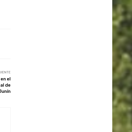
UIENTE
en el
al de
Junín