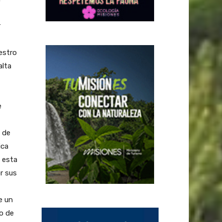
r
estro
alta
e
l de
ica
 esta
r sus
e un
o de