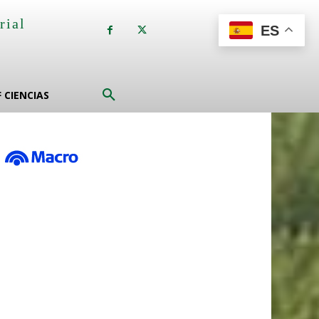
rial
ES
a
F CIENCIAS