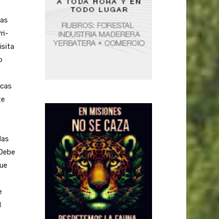
mas
ri-
isita
o
icas
te
las
 Debe
que
e
l
a