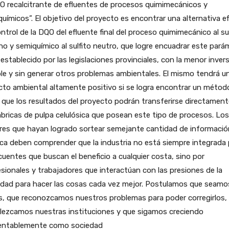
O recalcitrante de efluentes de procesos quimimecánicos y
uímicos”. El objetivo del proyecto es encontrar una alternativa ef
ntrol de la DQO del efluente final del proceso quimimecánico al sul
ino y semiquímico al sulfito neutro, que logre encuadrar este pará
 establecido por las legislaciones provinciales, con la menor inver
le y sin generar otros problemas ambientales. El mismo tendrá u
to ambiental altamente positivo si se logra encontrar un métod
que los resultados del proyecto podrán transferirse directament
ábricas de pulpa celulósica que posean este tipo de procesos. Los
res que hayan logrado sortear semejante cantidad de informació
ca deben comprender que la industria no está siempre integrada 
cuentes que buscan el beneficio a cualquier costa, sino por
sionales y trabajadores que interactúan con las presiones de la
edad para hacer las cosas cada vez mejor. Postulamos que seamo
s, que reconozcamos nuestros problemas para poder corregirlos,
alezcamos nuestras instituciones y que sigamos creciendo
entablemente como sociedad