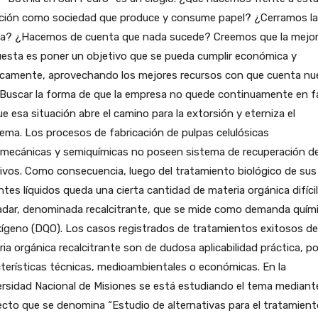
ación como sociedad que produce y consume papel? ¿Cerramos la
ta? ¿Hacemos de cuenta que nada sucede? Creemos que la mejo
esta es poner un objetivo que se pueda cumplir económica y
icamente, aprovechando los mejores recursos con que cuenta nu
 Buscar la forma de que la empresa no quede continuamente en f
e esa situación abre el camino para la extorsión y eterniza el
ema. Los procesos de fabricación de pulpas celulósicas
imecánicas y semiquímicas no poseen sistema de recuperación d
ivos. Como consecuencia, luego del tratamiento biológico de sus
ntes líquidos queda una cierta cantidad de materia orgánica difíci
adar, denominada recalcitrante, que se mide como demanda quím
ígeno (DQO). Los casos registrados de tratamientos exitosos de
ia orgánica recalcitrante son de dudosa aplicabilidad práctica, po
terísticas técnicas, medioambientales o económicas. En la
rsidad Nacional de Misiones se está estudiando el tema mediant
cto que se denomina “Estudio de alternativas para el tratamient