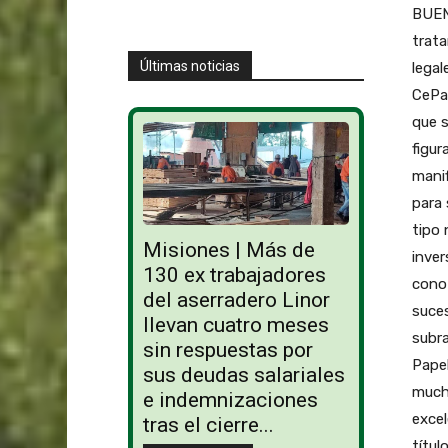
BUEN
trata
Últimas noticias
legal
CePa 
que s
figur
manif
para 
tipo 
Misiones | Más de
inver
130 ex trabajadores
conoz
del aserradero Linor
suces
llevan cuatro meses
subr
sin respuestas por
Papel
sus deudas salariales
much
e indemnizaciones
excel
tras el cierre...
títul