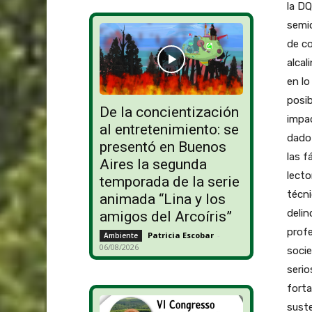
la DQ
semiq
de co
alcal
en lo
posib
De la concientización
impac
al entretenimiento: se
dado 
presentó en Buenos
las f
Aires la segunda
lecto
temporada de la serie
técni
animada “Lina y los
delin
amigos del Arcoíris”
profe
Patricia Escobar
-
Ambiente
06/08/2026
soci
serio
fort
sust