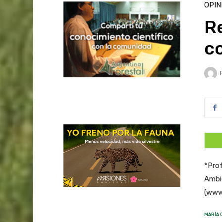
OPIN
R
co
*Prof
Ambie
(www.
MARÍA 