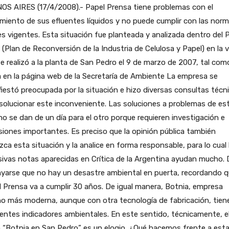
OS AIRES (17/4/2008).- Papel Prensa tiene problemas con el
miento de sus efluentes líquidos y no puede cumplir con las nor
es vigentes. Esta situación fue planteada y analizada dentro del P
(Plan de Reconversión de la Industria de Celulosa y Papel) en la v
e realizó a la planta de San Pedro el 9 de marzo de 2007, tal com
a en la página web de la Secretaría de Ambiente La empresa se
iestó preocupada por la situación e hizo diversas consultas técn
solucionar este inconveniente. Las soluciones a problemas de es
no se dan de un día para el otro porque requieren investigación e
siones importantes. Es preciso que la opinión pública también
ca esta situación y la analice en forma responsable, para lo cual 
ivas notas aparecidas en Crítica de la Argentina ayudan mucho.
ayarse que no hay un desastre ambiental en puerta, recordando 
 Prensa va a cumplir 30 años. De igual manera, Botnia, empresa
o más moderna, aunque con otra tecnología de fabricación, tien
entes indicadores ambientales. En este sentido, técnicamente, e
o “Botnia en San Pedro” es un elogio. ¿Qué hacemos frente a est