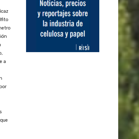
icaz
fito
metro
sión
n
o,
e a
n
por
s
 que