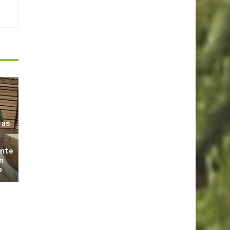
ras
ante
n
o