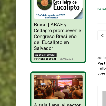
MARÍA 
Brasil | ABAF y
Cedagro promueven el
Congreso Brasileño
del Eucalipto en
Salvador
Agenda Forestal
ARTÍC
Patricia Escobar
-
05/08/2026
Port
mill
oper
A sala llena: el sector