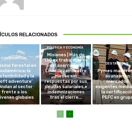
ÍCULOS RELACIONADOS
POLÍTICA Y ECONOMÍA
Misiones | Más de
CONSERVACIÓN
130 ex trabajadores
DESTACADAS
ismo forestal en
del aserradero
Sudamérica: la
Linor llevan cuatro
Pymes madere
stenibilidad y la
meses sin
avanzan en
soft adventure’
respuestas por sus
mercados
lindan al sector
deudas salariales e
exigentes medi
frente a los
indemnizaciones
la certificació
ivenes globales
tras el cierre...
PEFC en grup