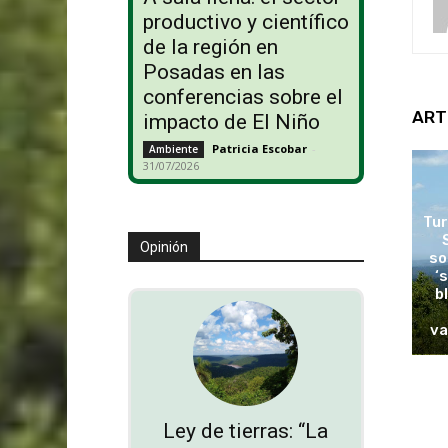
productivo y científico
de la región en
Posadas en las
conferencias sobre el
ART
impacto de El Niño
Patricia Escobar
-
Ambiente
31/07/2026
Tur
Opinión
so
‘
b
va
Ley de tierras: “La