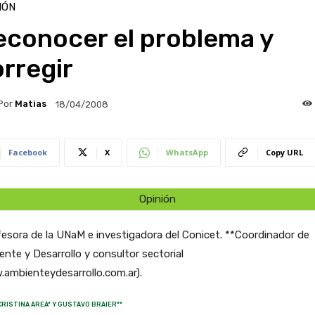
IÓN
econocer el problema y
rregir
Por
Matias
18/04/2008
Facebook
X
WhatsApp
Copy URL
Opinión
esora de la UNaM e investigadora del Conicet. **Coordinador de
nte y Desarrollo y consultor sectorial
ambienteydesarrollo.com.ar).
CRISTINA AREA* Y GUSTAVO BRAIER**