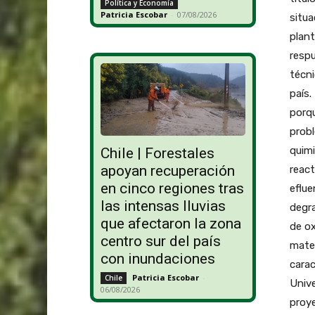
Política y Economía
Patricia Escobar
-
07/08/2026
situ
plan
respu
técn
país.
porqu
probl
quim
Chile | Forestales
apoyan recuperación
react
en cinco regiones tras
eflue
las intensas lluvias
degr
que afectaron la zona
de ox
centro sur del país
mater
con inundaciones
carac
Patricia Escobar
-
Chile
Unive
06/08/2026
proye