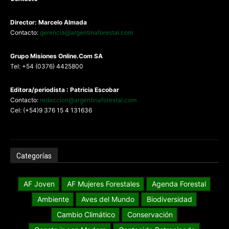
Director: Marcelo Almada
Contacto:
gerencia@argentinaforestal.com
G
rupo Misiones
Online.Com
SA
Tel: +54 (0376) 4425800
Editora/periodista : Patricia Escobar
Contacto:
redaccion@argentinaforestal.com
Cel: (+54)9 376 15 4 131636
Categorías
AF Joven
AF Mujeres Forestales
Agenda Forestal
Ambiente
Aves del Mundo
Biodiversidad
Cambio Climático
Conservación