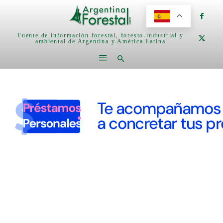
Fuente de información forestal, foresto-industrial y
ambiental de Argentina y América Latina