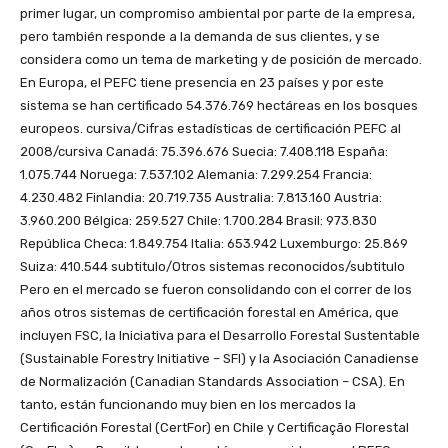
primer lugar, un compromiso ambiental por parte de la empresa,
pero también responde a la demanda de sus clientes, y se
considera como un tema de marketing y de posición de mercado.
En Europa, el PEFC tiene presencia en 23 países y por este
sistema se han certificado 54.376.769 hectáreas en los bosques
europeos. cursiva/Cifras estadísticas de certificación PEFC al
2008/cursiva Canadá: 75.396.676 Suecia: 7.408.118 España:
1.075.744 Noruega: 7.537.102 Alemania: 7.299.254 Francia:
4.230.482 Finlandia: 20.719.735 Australia: 7.813.160 Austria:
3.960.200 Bélgica: 259.527 Chile: 1.700.284 Brasil: 973.830
República Checa: 1.849.754 Italia: 653.942 Luxemburgo: 25.869
Suiza: 410.544 subtitulo/Otros sistemas reconocidos/subtitulo
Pero en el mercado se fueron consolidando con el correr de los
años otros sistemas de certificación forestal en América, que
incluyen FSC, la Iniciativa para el Desarrollo Forestal Sustentable
(Sustainable Forestry Initiative – SFI) y la Asociación Canadiense
de Normalización (Canadian Standards Association – CSA). En
tanto, están funcionando muy bien en los mercados la
Certificación Forestal (CertFor) en Chile y Certificação Florestal