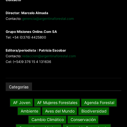
Director: Marcelo Almada
Contacto:
gerencia@argentinaforestal.com
G
rupo Misiones
Online.Com
SA
Tel: +54 (0376) 4425800
Editora/periodista : Patricia Escobar
Contacto:
redaccion@argentinaforestal.com
Cel: (+54)9 376 15 4 131636
Categorías
AF Joven
AF Mujeres Forestales
Agenda Forestal
Ambiente
Aves del Mundo
Biodiversidad
Cambio Climático
Conservación