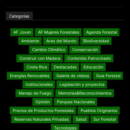
Categorías
AF Joven
AF Mujeres Forestales
Agenda Forestal
Ambiente
Aves del Mundo
Biodiversidad
Cambio Climático
Conservación
Construir con Madera
Contenido Patrocinado
Costa Rica
Destacadas
Educación
Energías Renovables
Galería de videos
Guia Forestal
Institucionales
Legislación y proyectos
Manejo de Fuego
Memorias&Reconocimientos
Opinión
Parques Nacionales
Precios de Productos Forestales
Pueblos Originarios
Reservas Naturales Privadas
Salud
Sur Forestal
Tecnologías