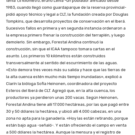
tenía 1,5 kilómetro, Bruno Leiva -un poblador afincado desde
1983, cuando llegó como guardaparque de la reserva provincial-
pidió apoyo técnico y legal a CLT, la fundación creada por Douglas
Tompkins, que desarrolla proyectos de conservación en el Iberá.
Sucesivos fallos en primera y en segunda instancia ordenaron a
la empresa primero frenar la construcción del terraplén, y luego
demolerlo. Sin embargo, Forestal Andina continuó la
construcción, sin que el ICAA tampoco tomara cartas en el
asunto. Los primeros 10 kilómetros están construidos
transversalmente al sentido del escurrimiento de las aguas.
«Esto demora tres veces más su salida y hace que las tierras de
la alta cuenca estén mucho más tiempo inundadas», explicó a
Clarín la bióloga Sofía Heinonen, coordinadora del proyecto
Esteros del Iberá de CLT. Agregó que, en la alta cuenca, los
productores ya perdieron unas 200 vacas. Según Heinonen,
Forestal Andina tiene allí 17.000 hectáreas, por las que pagó entre
30 y 50 dólares la hectárea, y ubicó allí 4.000 cabezas, en una
zona no apta para la ganadería. «Hoy las están retirando, porque
están bajo agua -señaló-. Y están ofreciendo el campo en venta
a 500 dólares la hectárea. Aunque la mensura y el registro de