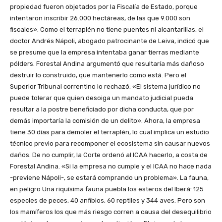
propiedad fueron objetados por la Fiscalía de Estado, porque
intentaron inscribir 26.000 hectáreas, de las que 9.000 son
fiscales». Como el terraplén no tiene puentes ni alcantarillas, el
doctor Andrés Nápoli, abogado patrocinante de Leiva, indicó que
se presume que la empresa intentaba ganar tierras mediante
pólders. Forestal Andina argumentó que resultaría más dañoso
destruir lo construido, que mantenerlo como está. Pero el
Superior Tribunal correntino lo rechazó: «El sistema jurídico no
puede tolerar que quien desoiga un mandato judicial pueda
resultar a la postre beneficiado por dicha conducta, que por
demás importaría la comisión de un delito». Ahora, la empresa
tiene 30 días para demoler el terraplén, lo cual implica un estudio
técnico previo para recomponer el ecosistema sin causar nuevos
daños. De no cumplir, la Corte ordenó al ICAA hacerlo, a costa de
Forestal Andina. «Si la empresa no cumple y el ICAA no hace nada
-previene Nápoli-, se estará comprando un problema». La fauna,
en peligro Una riquísima fauna puebla los esteros del Iberá: 125
especies de peces, 40 anfibios, 60 reptiles y 344 aves. Pero son
los mamíferos los que más riesgo corren a causa del desequilibrio