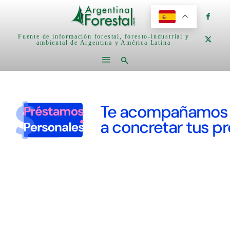
Fuente de información forestal, foresto-industrial y
ambiental de Argentina y América Latina