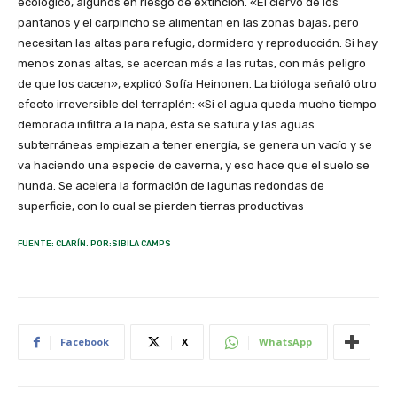
ecológico, algunos en riesgo de extinción. «El ciervo de los
pantanos y el carpincho se alimentan en las zonas bajas, pero
necesitan las altas para refugio, dormidero y reproducción. Si hay
menos zonas altas, se acercan más a las rutas, con más peligro
de que los cacen», explicó Sofía Heinonen. La bióloga señaló otro
efecto irreversible del terraplén: «Si el agua queda mucho tiempo
demorada infiltra a la napa, ésta se satura y las aguas
subterráneas empiezan a tener energía, se genera un vacío y se
va haciendo una especie de caverna, y eso hace que el suelo se
hunda. Se acelera la formación de lagunas redondas de
superficie, con lo cual se pierden tierras productivas
FUENTE: CLARÍN. POR:SIBILA CAMPS
Facebook
X
WhatsApp