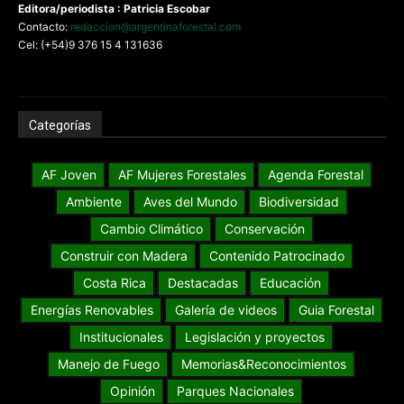
Editora/periodista : Patricia Escobar
Contacto:
redaccion@argentinaforestal.com
Cel: (+54)9 376 15 4 131636
Categorías
AF Joven
AF Mujeres Forestales
Agenda Forestal
Ambiente
Aves del Mundo
Biodiversidad
Cambio Climático
Conservación
Construir con Madera
Contenido Patrocinado
Costa Rica
Destacadas
Educación
Energías Renovables
Galería de videos
Guia Forestal
Institucionales
Legislación y proyectos
Manejo de Fuego
Memorias&Reconocimientos
Opinión
Parques Nacionales