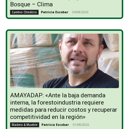
Bosque – Clima
Patricia Escobar
-
04/08/2026
Cambio Climático
AMAYADAP: «Ante la baja demanda
interna, la forestoindustria requiere
medidas para reducir costos y recuperar
competitividad en la región»
Patricia Escobar
-
01/08/2026
Madera & Mueble