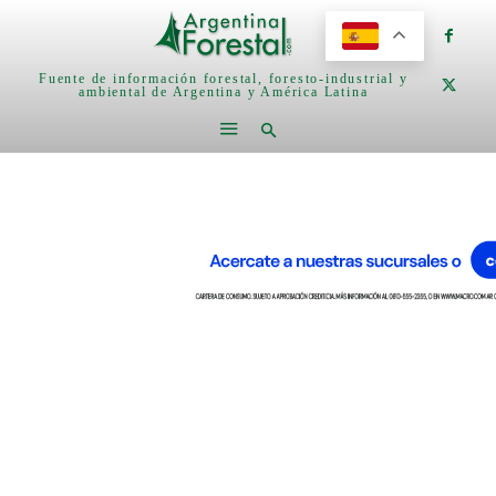
Fuente de información forestal, foresto-industrial y
ambiental de Argentina y América Latina