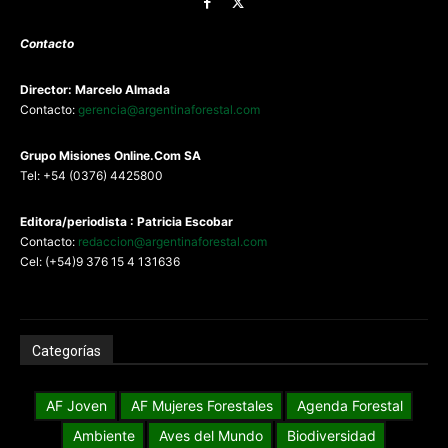
Contacto
Director: Marcelo Almada
Contacto:
gerencia@argentinaforestal.com
G
rupo Misiones
Online.Com
SA
Tel: +54 (0376) 4425800
Editora/periodista : Patricia Escobar
Contacto:
redaccion@argentinaforestal.com
Cel: (+54)9 376 15 4 131636
Categorías
AF Joven
AF Mujeres Forestales
Agenda Forestal
Ambiente
Aves del Mundo
Biodiversidad