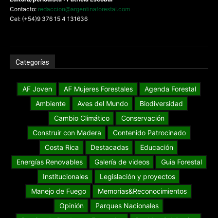
Contacto:
redaccion@argentinaforestal.com
Cel: (+54)9 376 15 4 131636
Categorías
AF Joven
AF Mujeres Forestales
Agenda Forestal
Ambiente
Aves del Mundo
Biodiversidad
Cambio Climático
Conservación
Construir con Madera
Contenido Patrocinado
Costa Rica
Destacadas
Educación
Energías Renovables
Galería de videos
Guia Forestal
Institucionales
Legislación y proyectos
Manejo de Fuego
Memorias&Reconocimientos
Opinión
Parques Nacionales