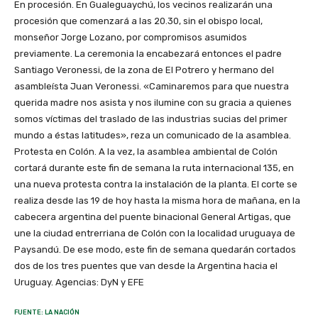
En procesión. En Gualeguaychú, los vecinos realizarán una
procesión que comenzará a las 20.30, sin el obispo local,
monseñor Jorge Lozano, por compromisos asumidos
previamente. La ceremonia la encabezará entonces el padre
Santiago Veronessi, de la zona de El Potrero y hermano del
asambleísta Juan Veronessi. «Caminaremos para que nuestra
querida madre nos asista y nos ilumine con su gracia a quienes
somos víctimas del traslado de las industrias sucias del primer
mundo a éstas latitudes», reza un comunicado de la asamblea.
Protesta en Colón. A la vez, la asamblea ambiental de Colón
cortará durante este fin de semana la ruta internacional 135, en
una nueva protesta contra la instalación de la planta. El corte se
realiza desde las 19 de hoy hasta la misma hora de mañana, en la
cabecera argentina del puente binacional General Artigas, que
une la ciudad entrerriana de Colón con la localidad uruguaya de
Paysandú. De ese modo, este fin de semana quedarán cortados
dos de los tres puentes que van desde la Argentina hacia el
Uruguay. Agencias: DyN y EFE
FUENTE: LA NACIÓN