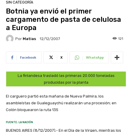
SIN CATEGORÍA
Botnia ya envió el primer
cargamento de pasta de celulosa
a Europa
Por
Matias
121
12/12/2007
Facebook
X
WhatsApp
La finlandesa trasladó las primeras 20.000 toneladas
producidas por la planta
El carguero partió esta mañana de Nueva Palmira; los
asambleístas de Gualeguaychú realizarán una procesión; en
Colón bloquearon la ruta 135
FUENTE: LA NACIÓN
BUENOS AIRES (8/12/2007).- En el Día de la Virgen, mientras los