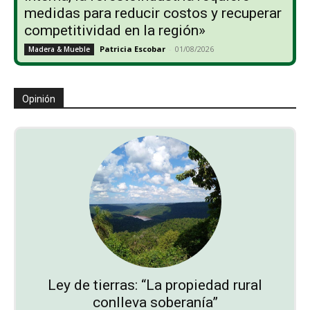
medidas para reducir costos y recuperar
competitividad en la región»
Patricia Escobar
-
01/08/2026
Madera & Mueble
Opinión
Ley de tierras: “La propiedad rural
conlleva soberanía”