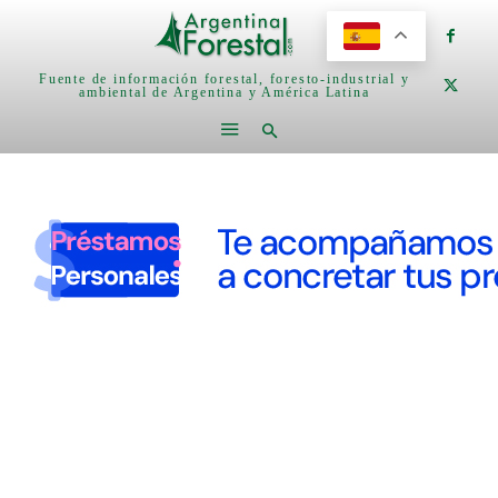
Fuente de información forestal, foresto-industrial y
ambiental de Argentina y América Latina