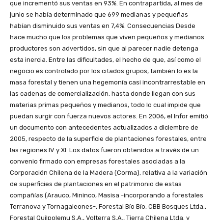
que incrementó sus ventas en 93%. En contrapartida, al mes de
junio se había determinado que 699 medianas y pequeñas
habían disminuido sus ventas en 7,4%. Consecuencias Desde
hace mucho que los problemas que viven pequeños y medianos
productores son advertidos, sin que al parecer nadie detenga
esta inercia. Entre las dificultades, el hecho de que, así como el
negocio es controlado por los citados grupos, también lo es la
masa forestal y tienen una hegemonía casi incontrarrestable en
las cadenas de comercialización, hasta donde llegan con sus
materias primas pequeños y medianos, todo lo cual impide que
puedan surgir con fuerza nuevos actores. En 2006, el Infor emitió
un documento con antecedentes actualizados a diciembre de
2005, respecto de la superficie de plantaciones forestales, entre
las regiones IV y XI. Los datos fueron obtenidos a través de un
convenio firmado con empresas forestales asociadas a la
Corporación Chilena de la Madera (Corma), relativa a la variación
de superficies de plantaciones en el patrimonio de estas
compañías (Arauco, Mininco, Masisa -incorporando a forestales
Terranova y Tornagaleones-, Forestal Bío Bío, CBB Bosques Ltda.,
Forestal Quilpolemu S.A., Volterra S.A., Tierra Chilena Ltda. y