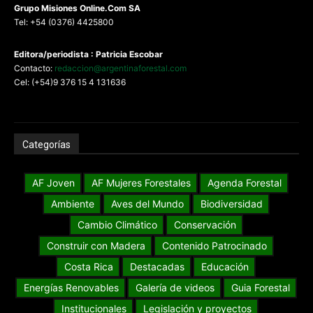
G
rupo Misiones
Online.Com
SA
Tel: +54 (0376) 4425800
Editora/periodista : Patricia Escobar
Contacto:
redaccion@argentinaforestal.com
Cel: (+54)9 376 15 4 131636
Categorías
AF Joven
AF Mujeres Forestales
Agenda Forestal
Ambiente
Aves del Mundo
Biodiversidad
Cambio Climático
Conservación
Construir con Madera
Contenido Patrocinado
Costa Rica
Destacadas
Educación
Energías Renovables
Galería de videos
Guia Forestal
Institucionales
Legislación y proyectos