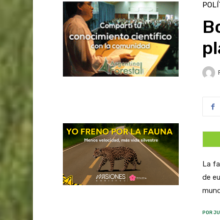
POLÍ
Bo
pl
La fa
de eu
mundi
POR JU