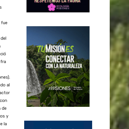
s
 fue
 del
a
ció
ifra
ones).
do al
factor
 con
n de
ros y
e la