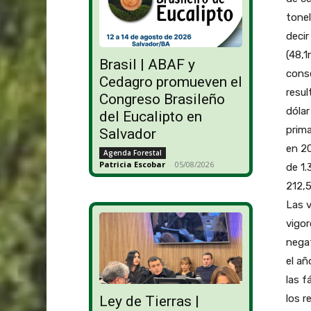
tonel
decir
(48,1
Brasil | ABAF y
conse
Cedagro promueven el
resul
Congreso Brasileño
dólar
del Eucalipto en
prima
Salvador
en 20
Agenda Forestal
Patricia Escobar
-
05/08/2026
de 1.
212,5
Las v
vigor
negat
el añ
las f
los r
Ley de Tierras |