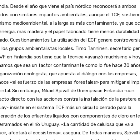
ndia. Desde el año que viene el país nórdico reconocerá a ambos
os con similares impactos ambientales, aunque el TCF, sostiene
nismo medioambiental, a la larga es más contaminante, ya que o
nergía, más madera y el papel fabricado tiene menos durabilidad
lado. Cuestionamientos La utilización del ECF genera controversi
 los grupos ambientalistas locales. Timo Tanninen, secretario gen
WF en Finlandia sostiene que la técnica «avanzó muchísimo y ho
mamos que sea un factor contaminante como lo fue hace 30 año
ganización ecologista, que apuesta al diálogo con las empresas,
oce «el esfuerzo de las empresas forestales» para mitigar el im
ntal. Sin embargo, Mikael Sjövall de Greenpeace Finlandia -con
cto directo con las acciones contra la instalación de la pastera 
ay- insiste en el sistema TCF más un circuito cerrado para la
eración de los efluentes líquidos con componentes de cloro ant
erramados en el río Uruguay. «La cantidad de celulosa que va a
cir, afectará al ecosistema», asegura. De todas maneras, Sjövall