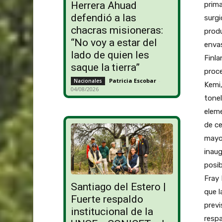
Herrera Ahuad
prim
defendió a las
surgi
chacras misioneras:
produ
“No voy a estar del
envas
lado de quien les
Finla
saque la tierra”
proc
Patricia Escobar
-
Nacionales
Kemi,
04/08/2026
tonel
eleme
de ce
mayor
inaug
posib
Fray 
Santiago del Estero |
que l
Fuerte respaldo
previ
institucional de la
respa