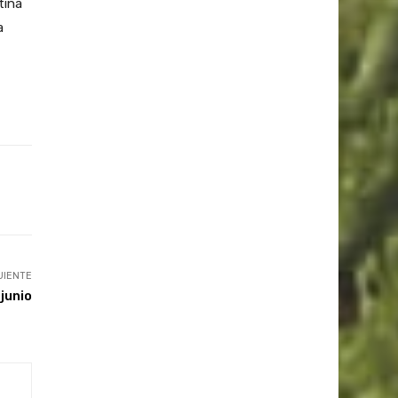
tina
a
UIENTE
junio