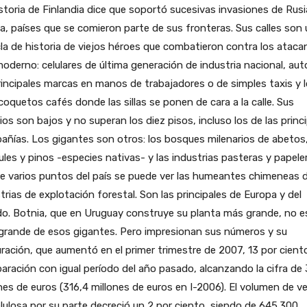
storia de Finlandia dice que soportó sucesivas invasiones de Rusi
a, países que se comieron parte de sus fronteras. Sus calles son
a de historia de viejos héroes que combatieron contra los ataca
moderno: celulares de última generación de industria nacional, aut
rincipales marcas en manos de trabajadores o de simples taxis y 
oquetos cafés donde las sillas se ponen de cara a la calle. Sus
cios son bajos y no superan los diez pisos, incluso los de las princ
ñías. Los gigantes son otros: los bosques milenarios de abetos
les y pinos -especies nativas- y las industrias pasteras y papele
 varios puntos del país se puede ver las humeantes chimeneas d
trias de explotación forestal. Son las principales de Europa y del
. Botnia, que en Uruguay construye su planta más grande, no es
grande de esos gigantes. Pero impresionan sus números y su
ración, que aumentó en el primer trimestre de 2007, 13 por cient
ración con igual período del año pasado, alcanzando la cifra de 
nes de euros (316,4 millones de euros en I-2006). El volumen de v
lulosa por su parte decreció un 2 por ciento, siendo de 645.300