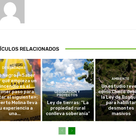
ÍCULOS RELACIONADOS
DESTACADAS
o Negro | «Saber
AMBIENTE
r qué empieza un
incendio es el
Un estudio rev
rimer paso para
cómo Chaco debi
LEGISLACIÓN Y
PROYECTOS
tar el siguiente»:
la Ley de Bosq
erto Molina lleva
Ley de tierras: “La
para habilita
u experiencia a
propiedad rural
desmontes
una...
conlleva soberanía”
masivos