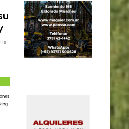
su
y
143
lones
king