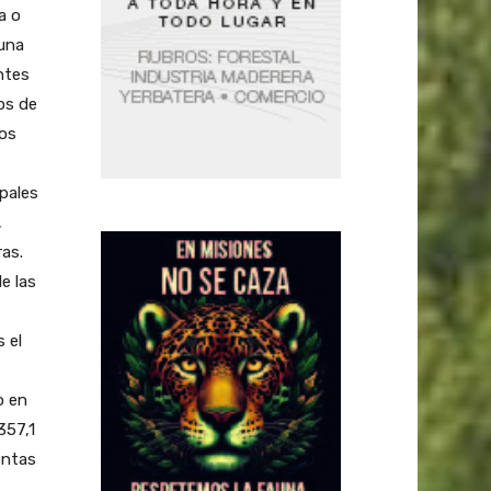
a o
 una
ntes
os de
los
ipales
,
ras.
e las
 el
o en
357,1
entas