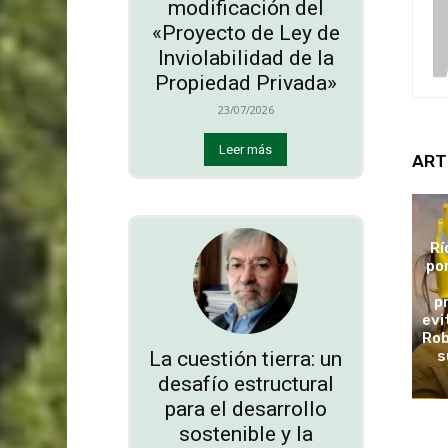
modificación del
«Proyecto de Ley de
Inviolabilidad de la
Propiedad Privada»
23/07/2026
Leer más
ART
Rí
po
p
evi
Rob
La cuestión tierra: un
s
desafío estructural
para el desarrollo
sostenible y la