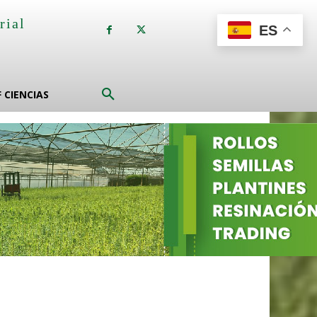
rial
ES
a
F CIENCIAS