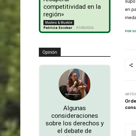
supo 
competitividad en la
en pa
región»
medal
Madera & Mueble
Patricia Escobar
-
01/08/2026
POR JU
Opinión
ARTÍC
Orde
Algunas
cons
consideraciones
sobre los derechos y
el debate de