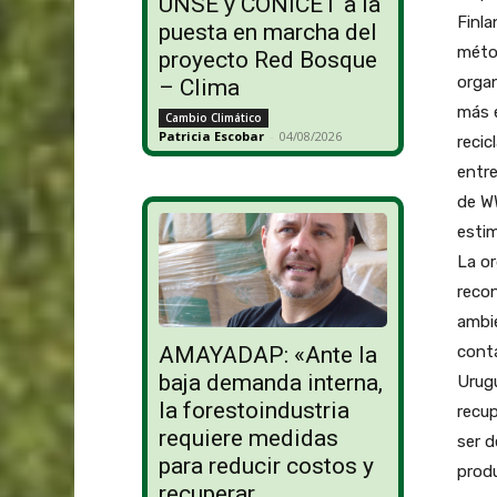
UNSE y CONICET a la
Finla
puesta en marcha del
métod
proyecto Red Bosque
orga
– Clima
más e
Cambio Climático
Patricia Escobar
-
04/08/2026
recic
entre
de W
esti
La or
recon
ambie
conta
AMAYADAP: «Ante la
baja demanda interna,
Urugu
la forestoindustria
recup
requiere medidas
ser d
para reducir costos y
produ
recuperar