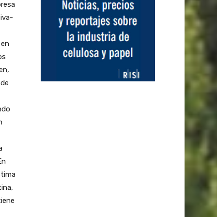
presa
iva-
 en
os
en,
 de
endo
n
a
En
stima
ina,
tiene