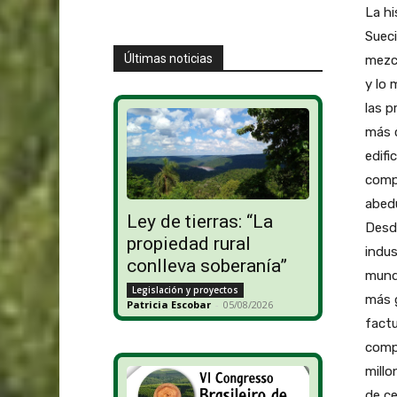
La hi
Sueci
Últimas noticias
mezcl
y lo 
las p
más c
edifi
compa
abedu
Ley de tierras: “La
Desde
propiedad rural
indus
conlleva soberanía”
mundo
Legislación y proyectos
más 
Patricia Escobar
-
05/08/2026
factu
compa
millo
de ce