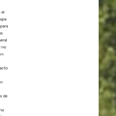
 el
cupa
 para
as
eral
y no
s».
pacto
en
es de
 no