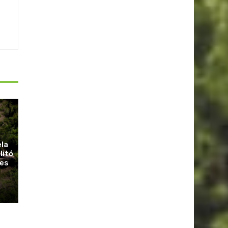
ela
litó
ues
r