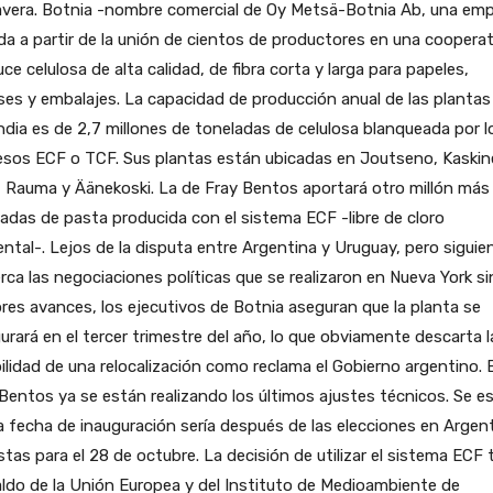
avera. Botnia -nombre comercial de Oy Metsä-Botnia Ab, una em
da a partir de la unión de cientos de productores en una cooperat
ce celulosa de alta calidad, de fibra corta y larga para papeles,
es y embalajes. La capacidad de producción anual de las plantas
ndia es de 2,7 millones de toneladas de celulosa blanqueada por l
esos ECF o TCF. Sus plantas están ubicadas en Joutseno, Kaskin
 Rauma y Äänekoski. La de Fray Bentos aportará otro millón más
adas de pasta producida con el sistema ECF -libre de cloro
ntal-. Lejos de la disputa entre Argentina y Uruguay, pero sigui
rca las negociaciones políticas que se realizaron en Nueva York si
es avances, los ejecutivos de Botnia aseguran que la planta se
urará en el tercer trimestre del año, lo que obviamente descarta l
ilidad de una relocalización como reclama el Gobierno argentino. 
Bentos ya se están realizando los últimos ajustes técnicos. Se e
a fecha de inauguración sería después de las elecciones en Argent
stas para el 28 de octubre. La decisión de utilizar el sistema ECF 
ldo de la Unión Europea y del Instituto de Medioambiente de