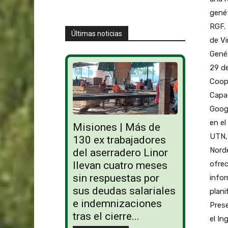
gené
RGF. 
Últimas noticias
de Vi
Genét
29 de
Coope
Capa
Googl
en el
Misiones | Más de
UTN, 
130 ex trabajadores
Norde
del aserradero Linor
ofrec
llevan cuatro meses
sin respuestas por
infor
sus deudas salariales
plani
e indemnizaciones
Prese
tras el cierre...
el In