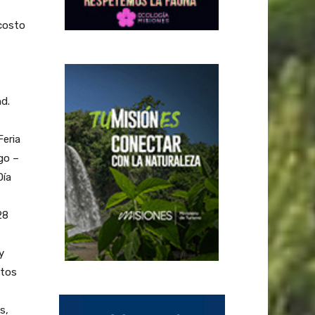
costo
d.
Feria
go –
Día
28
y
etos
s,