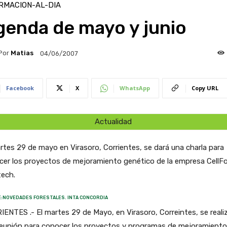
RMACION-AL-DIA
genda de mayo y junio
Por
Matias
04/06/2007
Facebook
X
WhatsApp
Copy URL
Actualidad
rtes 29 de mayo en Virasoro, Corrientes, se dará una charla para
er los proyectos de mejoramiento genético de la empresa CellFo
tech.
:NOVEDADES FORESTALES. INTA CONCORDIA
ENTES .- El martes 29 de Mayo, en Virasoro, Correintes, se reali
reunión para conocer los proyectos y programas de mejoramiento