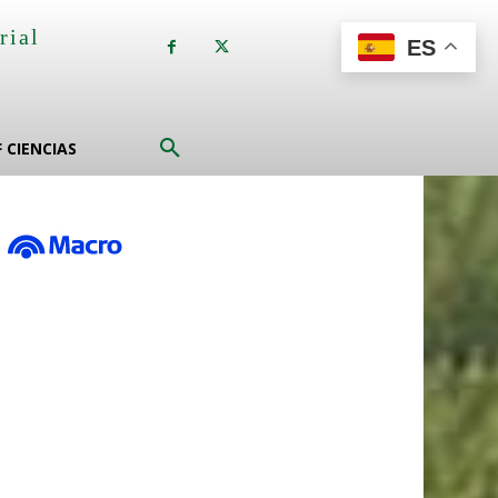
rial
ES
a
F CIENCIAS