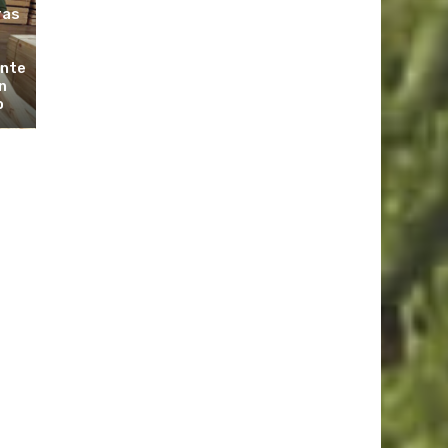
ras
ante
n
o