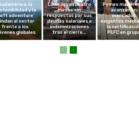
Sudamérica: la
Linor llevan cuatro
Pymes madere
stenibilidad y la
meses sin
avanzan en
soft adventure’
respuestas por sus
mercados
lindan al sector
deudas salariales e
exigentes medi
frente a los
indemnizaciones
la certificació
ivenes globales
tras el cierre...
PEFC en grup