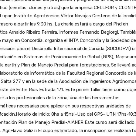
tico (semillas, clones y otros) que la empresa CELLFOR y CLONT
Lugar: Instituto Agrotécnico Víctor Navajas Centeno de la locali
rasoro a partir las 9,30 hs. La charla estará a cargo del Phd en
ica Arnaldo Ribeiro Ferreira. Informes Fernando Degiorgi. Tambié
 mayo en Concordia, organiza el INTA Concordia y la Sociedad de
ración para el Desarrollo Internacional de Canadá (SOCODEVI) u
citación en Sistemas de Posicionamiento Global (GPS), Mapsourc
e earth y Plan de Manejo Predial para forestaciones. Se llevará 
 laboratorio de informática de la Facultad Regional Concordia de l
Salta 277 y en la sede de la Asociación de Ingenieros Agrónomos
ste de Entre Ríos Estrada 171. Este primer taller tiene como obje
er a los profesionales de la zona, una de las herramientas
máticas necesarias para aplicar en sus respectivas unidades de
ficación.Horario de inicio: 8hs a 15hs -Uso del GPS- UTN 17hs-18
ntación Plan de Manejo Predial-AIANER Este curso será dictado
g. Agr.Flavio Galizzi El cupo es limitado, la inscripción se realizará 