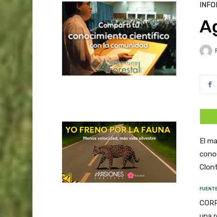
INFO
A
El ma
conoc
Clon
FUENTE
CORRI
una 