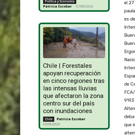
Política y Economía
el 27
Patricia Escobar
-
07/08/2026
paul
es de
Inter
Bueno
Bueno
Ergon
Nacio
Chile | Forestales
Inter
apoyan recuperación
Españ
en cinco regiones tras
de C
las intensas lluvias
FCA/
que afectaron la zona
9193 
centro sur del país
Alter
con inundaciones
debat
Patricia Escobar
-
Chile
06/08/2026
que i
alter