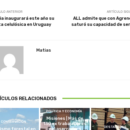
ULO ANTERIOR
ARTÍCULO SIG
ia inaugurará este año su
ALL admite que con Agren
ta celulósica en Uruguay
saturó su capacidad de ser
Matias
ÍCULOS RELACIONADOS
POLÍTICA Y ECONOMÍA
Misiones | Más de
CONSERVACIÓN
130 ex trabajadores
DESTACADAS
ismo forestal en
del aserradero