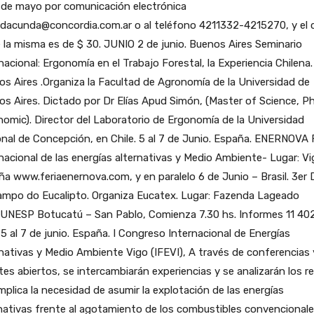
 de mayo por comunicación electrónica
adacunda@concordia.com.ar o al teléfono 4211332-4215270, y el 
 la misma es de $ 30. JUNIO 2 de junio. Buenos Aires Seminario
nacional: Ergonomía en el Trabajo Forestal, la Experiencia Chilena.
s Aires .Organiza la Facultad de Agronomía de la Universidad de
s Aires. Dictado por Dr Elías Apud Simón, (Master of Science, Ph
omic). Director del Laboratorio de Ergonomía de la Universidad
nal de Concepción, en Chile. 5 al 7 de Junio. España. ENERNOVA 
nacional de las energías alternativas y Medio Ambiente- Lugar: Vi
a www.feriaenernova.com, y en paralelo 6 de Junio – Brasil. 3er 
ampo do Eucalipto. Organiza Eucatex. Lugar: Fazenda Lageado
UNESP Botucatú – San Pablo, Comienza 7.30 hs. Informes 11 40
5 al 7 de junio. España. I Congreso Internacional de Energías
nativas y Medio Ambiente Vigo (IFEVI), A través de conferencias 
es abiertos, se intercambiarán experiencias y se analizarán los r
mplica la necesidad de asumir la explotación de las energías
nativas frente al agotamiento de los combustibles convencionale