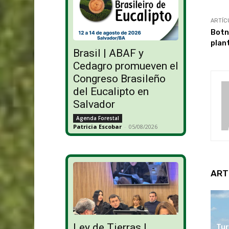
ARTÍC
Botn
plan
Brasil | ABAF y
Cedagro promueven el
Congreso Brasileño
del Eucalipto en
Salvador
Agenda Forestal
Patricia Escobar
-
05/08/2026
ART
Ley de Tierras |
Tur