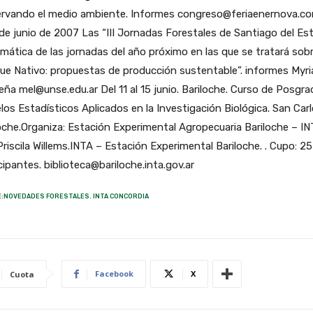
ervando el medio ambiente. Informes congreso@feriaenernova.c
de junio de 2007 Las “III Jornadas Forestales de Santiago del Es
mática de las jornadas del año próximo en las que se tratará sobr
ue Nativo: propuestas de producción sustentable”. informes Myr
ña mel@unse.edu.ar Del 11 al 15 junio. Bariloche. Curso de Posgr
os Estadísticos Aplicados en la Investigación Biológica. San Car
oche.Organiza: Estación Experimental Agropecuaria Bariloche – IN
Priscila Willems.INTA – Estación Experimental Bariloche. . Cupo: 25
cipantes. biblioteca@bariloche.inta.gov.ar
:NOVEDADES FORESTALES. INTA CONCORDIA
Facebook
X
Cuota