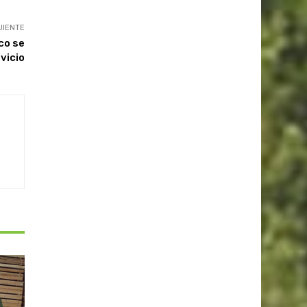
UIENTE
co se
vicio