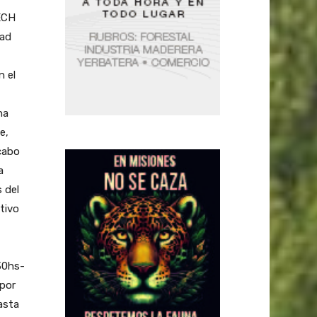
ECH
dad
n el
na
e,
acabo
a
 del
tivo
:30hs-
 por
hasta