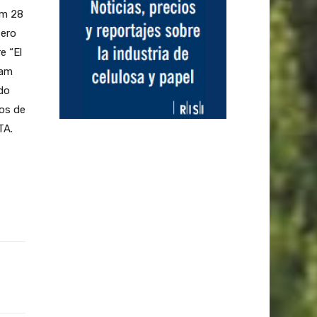
om 28
tero
e “El
iam
ado
los de
TA.