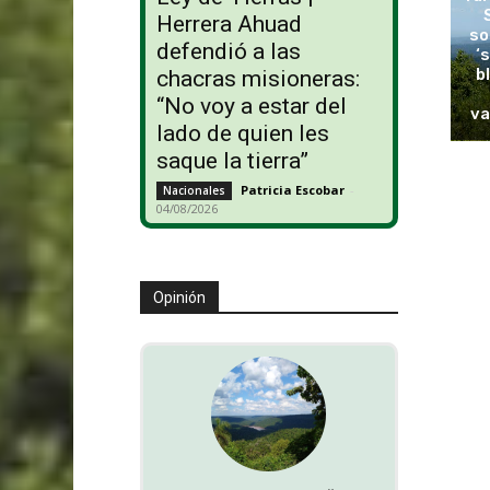
Herrera Ahuad
so
defendió a las
‘
b
chacras misioneras:
“No voy a estar del
va
lado de quien les
saque la tierra”
Patricia Escobar
-
Nacionales
04/08/2026
Opinión