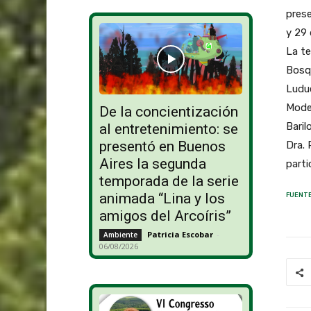
pres
y 29 
La te
Bosq
Ludue
Model
De la concientización
Baril
al entretenimiento: se
presentó en Buenos
Dra. 
Aires la segunda
parti
temporada de la serie
animada “Lina y los
FUENTE
amigos del Arcoíris”
Patricia Escobar
-
Ambiente
06/08/2026