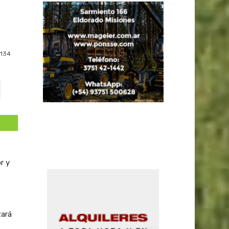
134
r y
zará