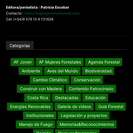
Editora/periodista : Patricia Escobar
Contacto:
redaccion@argentinaforestal.com
Cel: (+54)9 376 15 4 131636
Categorías
AF Joven
AF Mujeres Forestales
Agenda Forestal
Ambiente
Aves del Mundo
Biodiversidad
Cambio Climático
Conservación
Construir con Madera
Contenido Patrocinado
Costa Rica
Destacadas
Educación
Energías Renovables
Galería de videos
Guia Forestal
Institucionales
Legislación y proyectos
Manejo de Fuego
Memorias&Reconocimientos