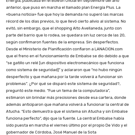
Energía, publicada en el Boletín Oficial en septiembre del año
anterior, que puso en marcha el llamado plan Energía Plus. La
«buena noticia» fue que hoy la demanda no superó las marcas
récord de los días previos, lo que llevó cierto alivio al sistema. No
evitó, sin embargo, que el shopping Alto Avellaneda, junto con
parte del barrio que lo rodea, se quedara sin luz cerca de las 20,
según confirmaron fuentes de la empresa. Sin desperfectos.
Desde el Ministerio de Planificación confiaron a LANACION.com
que el freno en el funcionamiento de Embalse se dio debido a que
“se gatillo un relé [un dispositivo electromecánico que funciona
como sistema de seguridad]” y aclararon que “no hubo ningún
desperfecto y que mañana por la tarde volverá a funcionar sin
problemas”. ¿Por qué se disparó este sistema de seguridad?,
preguntó este medio. “Fue un tema de la computadora”,
estimaron sin brindar más precisiones desde esa cartera, donde
además anticiparon que mañana volverá a funcionar la central de
Atucha. “Esto demuestra que el sistema sin Atucha y sin Embalse
funciona perfecto”, dijo que la fuente. La central Embalse había
sido puesta en marcha el viernes último por el propio De Vido y el
gobernador de Córdoba, José Manuel de la Sota