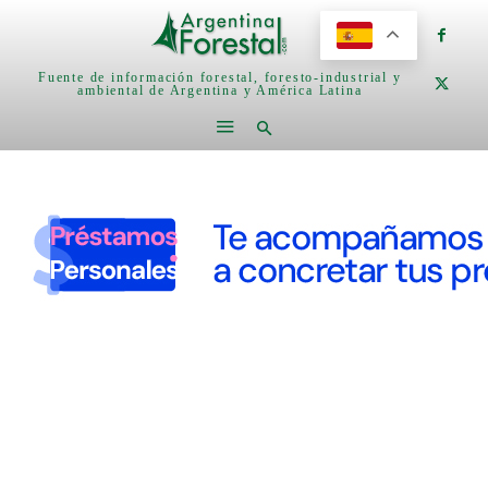
Fuente de información forestal, foresto-industrial y
ambiental de Argentina y América Latina