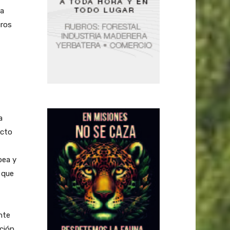
la
uros
a
ecto
pea y
 que
nte
ación