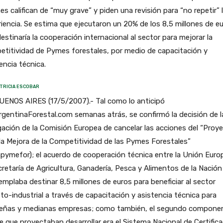
es califican de “muy grave” y piden una revisión para “no repetir” 
iencia. Se estima que ejecutaron un 20% de los 8,5 millones de e
estinaría la cooperación internacional al sector para mejorar la
titividad de Pymes forestales, por medio de capacitación y
encia técnica.
TRICIA ESCOBAR
UENOS AIRES (17/5/2007).- Tal como lo anticipó
rgentinaForestal.com semanas atrás, se confirmó la decisión de l
ación de la Comisión Europea de cancelar las acciones del “Proy
la Mejora de la Competitividad de las Pymes Forestales”
ymefor); el acuerdo de cooperación técnica entre la Unión Euro
cretaría de Agricultura, Ganadería, Pesca y Alimentos de la Nación
mplaba destinar 8,5 millones de euros para beneficiar al sector
to-industrial a través de capacitación y asistencia técnica para
eñas y medianas empresas; como también, el segundo compone
e que proyectaban desarrollar era el Sistema Nacional de Certific