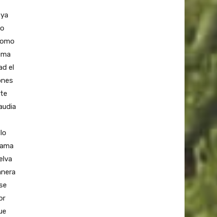
 ya
co
-como
tema
ad el
ones
ite
audia
lo
rama
elva
anera
 se
or
ue