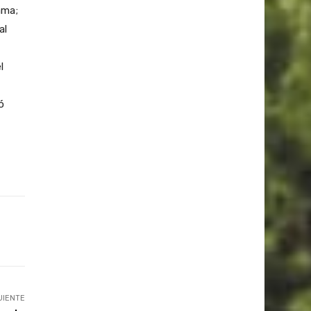
ama;
al
l
ó
UIENTE