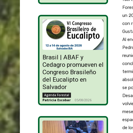
Fores
un 20
con r
Gusta
Al en
Pedro
reuni
Brasil | ABAF y
concl
Cedagro promueven el
Congreso Brasileño
term
del Eucalipto en
absol
Salvador
se po
Desar
Agenda Forestal
Patricia Escobar
-
05/08/2026
volvi
meses
espac
de lo