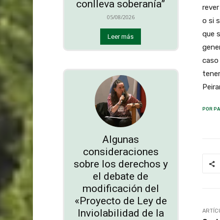
conlleva soberanía”
rever
05/08/2026
o si 
que s
Leer más
gener
caso
tenem
Peira
POR PA
Algunas
consideraciones
sobre los derechos y
el debate de
modificación del
«Proyecto de Ley de
Inviolabilidad de la
ARTÍC