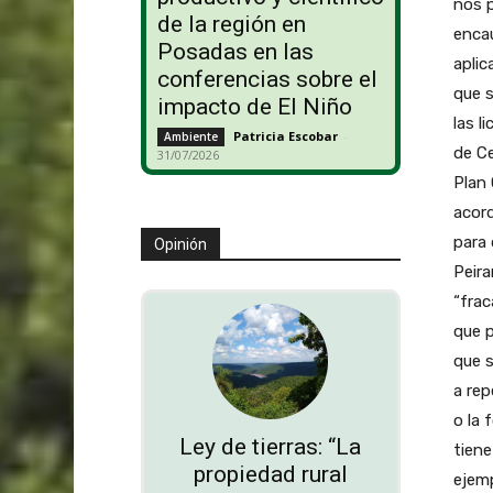
nos 
de la región en
encau
Posadas en las
aplic
conferencias sobre el
que 
impacto de El Niño
las l
Patricia Escobar
-
Ambiente
de Ce
31/07/2026
Plan 
acord
para 
Opinión
Peira
“frac
que p
que s
a rep
o la 
Ley de tierras: “La
tiene
propiedad rural
ejemp