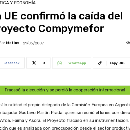
TICA Y ECONOMÍA
 UE confirmó la caída del
royecto Compymefor
Por
Matias
21/05/2007
Facebook
X
WhatsApp
Copy URL
Fracasó la ejecución y se perdió la cooperación internacional
sí lo ratificó el propio delegado de la Comisión Europea en Argenti
mbajador Gustavo Martín Prada, quien se reunió el lunes con direc
 Afoa, Faima y Asora. El Proyecto fracasó en su instrumentación,
ción que es analizada con preocupación desde el sector producti