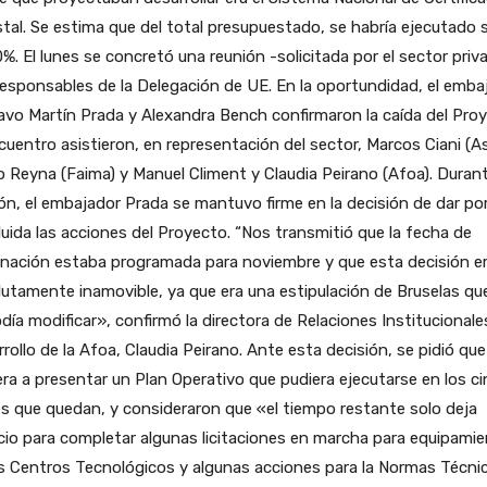
tal. Se estima que del total presupuestado, se habría ejecutado 
%. El lunes se concretó una reunión -solicitada por el sector priv
esponsables de la Delegación de UE. En la oportundidad, el emba
vo Martín Prada y Alexandra Bench confirmaron la caída del Proy
cuentro asistieron, en representación del sector, Marcos Ciani (As
 Reyna (Faima) y Manuel Climent y Claudia Peirano (Afoa). Durant
ón, el embajador Prada se mantuvo firme en la decisión de dar po
uida las acciones del Proyecto. “Nos transmitió que la fecha de
inación estaba programada para noviembre y que esta decisión e
utamente inamovible, ya que era una estipulación de Bruselas qu
día modificar», confirmó la directora de Relaciones Institucionale
rollo de la Afoa, Claudia Peirano. Ante esta decisión, se pidió que
era a presentar un Plan Operativo que pudiera ejecutarse en los c
 que quedan, y consideraron que «el tiempo restante solo deja
io para completar algunas licitaciones en marcha para equipami
s Centros Tecnológicos y algunas acciones para la Normas Técni