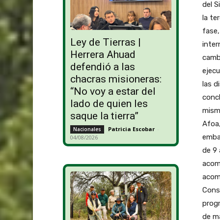
del S
la te
fase,
Ley de Tierras |
inter
Herrera Ahuad
cambi
defendió a las
ejecu
chacras misioneras:
las d
“No voy a estar del
concl
lado de quien les
mismo
saque la tierra”
Afoa
Patricia Escobar
-
Nacionales
emba
04/08/2026
de 9 
acomp
acom
Consu
progr
de m