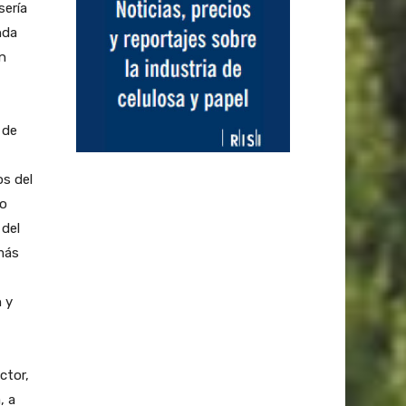
sería
nda
n
 de
os del
to
del
más
 y
ctor,
, a