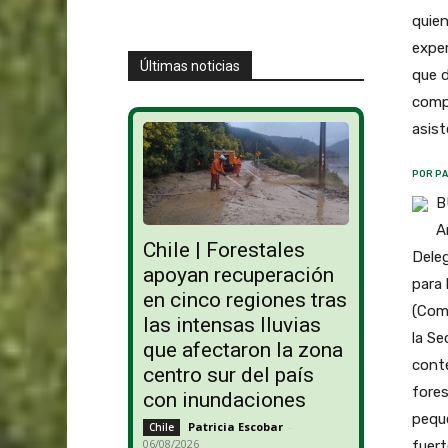
quien
exper
Últimas noticias
que d
compe
asist
POR PA
B
A
Chile | Forestales
Deleg
apoyan recuperación
para 
en cinco regiones tras
(Comp
las intensas lluvias
la Se
que afectaron la zona
conte
centro sur del país
fores
con inundaciones
pequ
Patricia Escobar
-
Chile
06/08/2026
fuert