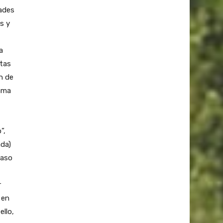
dades
s y
a
stas
n de
rama
”,
ada)
caso
r
 en
ello,