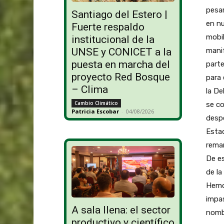
pesar
Santiago del Estero |
en nu
Fuerte respaldo
mobil
institucional de la
mani
UNSE y CONICET a la
puesta en marcha del
parte
proyecto Red Bosque
para 
– Clima
la De
Cambio Climático
se co
Patricia Escobar
-
04/08/2026
despe
Estad
remar
De es
de l
Hemo
impas
A sala llena: el sector
nombr
productivo y científico