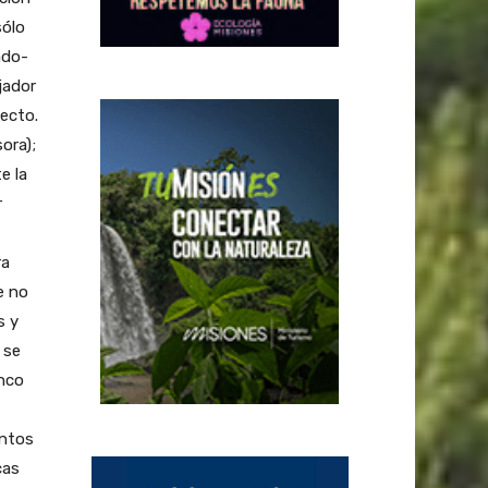
sólo
ado-
jador
ecto.
ora);
e la
r
ra
e no
s y
 se
inco
entos
cas