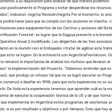
ponemos a su disposición para analizar de que manera podemos
zar positivamente el Programa y evitar desperdiciar los recursos
ados”, indicaron. negrita/Revisión/negrita Por el momento, lo úni
se podría hacer para que se cumpla con las acciones en marcha 
icitaciones para equipamientos de los Centros y acciones del Sis
rtificación Forestal- es lograr que la Sagpya presente a la breved
Operativo Anual 2 modificado. Los dirigentes de las tres asociaci
aron en la reunión con el Embajador «tratar de agilizar este trám
que esto se logre». En la entrevista con ArgentinaFrestal.com, Cl
no remarcó la importancia de analizar los motivos que llevaron al
aso” la implementación del Proyecto. “Debemos entender que es 
asó, que produjo un retraso tal que no se logró ejecutar un Prog
e comenzó a diseñar en 1998, para que esta experiencia no se vu
etir. De toda esta experiencia tenemos que aprender cuál es la m
forma de ejecutar la cooperación técnica de la UE y de que forma
 que implementar en Argentina estos programas de asistencia; p
lo, si es por resultado y objetivos o por tiempos. Creo que hay q