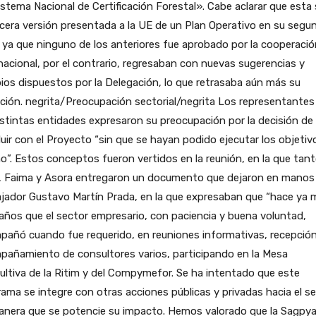
istema Nacional de Certificación Forestal». Cabe aclarar que esta 
rcera versión presentada a la UE de un Plan Operativo en su segu
 ya que ninguno de los anteriores fue aprobado por la cooperació
nacional, por el contrario, regresaban con nuevas sugerencias y
os dispuestos por la Delegación, lo que retrasaba aún más su
ción. negrita/Preocupación sectorial/negrita Los representantes
istintas entidades expresaron su preocupación por la decisión de
uir con el Proyecto “sin que se hayan podido ejecutar los objetiv
”. Estos conceptos fueron vertidos en la reunión, en la que tan
, Faima y Asora entregaron un documento que dejaron en manos 
jador Gustavo Martín Prada, en la que expresaban que “hace ya 
años que el sector empresario, con paciencia y buena voluntad,
añó cuando fue requerido, en reuniones informativas, recepción
pañamiento de consultores varios, participando en la Mesa
ltiva de la Ritim y del Compymefor. Se ha intentado que este
ama se integre con otras acciones públicas y privadas hacia el se
anera que se potencie su impacto. Hemos valorado que la Sagpya