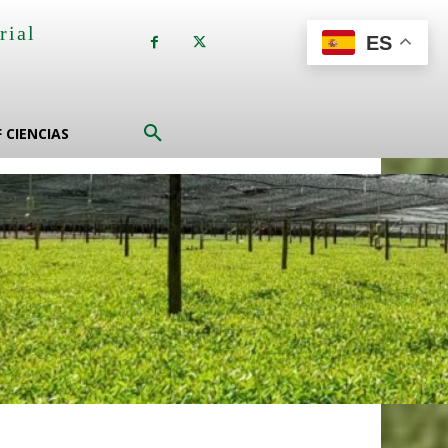
rial
ES
a
F CIENCIAS