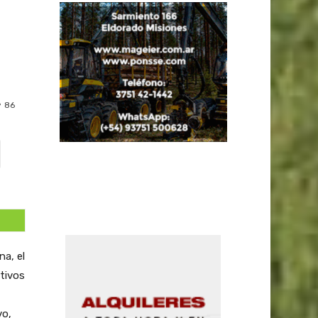
86
na, el
tivos
vo,