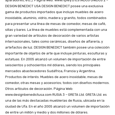
aparadores, etc.). Página Web: www.ripley.cl ESTADOS UNIDOS 2 –
DESIGN BENEDICT USA DESIGN BENEDICT posee una exclusiva
gama de productos importados que incluye muebles de acero
inoxidable, aluminio, vidrio, madera y granito, todos combinados
para presentar una línea de mesas de comedor, mesas de café,
sillas y bares. La línea de muebles está complementada con una
gran variedad de artículos de decoración de varios artistas
internacionales, tales como cerámicas, diseños de alfarería, y
artefactos de luz. DESIGN BENEDICT también posee una colección
importante de objetos de arte que incluye pinturas, esculturas y
estatuas. En 2005 alcanzó un volumen de importación de entre
seiscientos y ochocientos mil dólares, siendo los principales
mercados abastecedores Sudáfrica, Francia y Argentina.
Productos de interés: Muebles de acero inoxidable; mesas de
comedor, otras mesas y accesorios; todos con diseños modernos.
Otros artículos de decoración. Página Web:
www.designbenedictusa.com RUSIA 3 – GRETA Ltd. GRETA Ltd. es
una de las más destacadas mueblerías de Rusia, ubicada en la
ciudad de Ufa. En el año 2005 alcanzó un volumen de importación
de entre un millón y medio y dos millones de dólares.