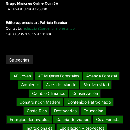
G
rupo Misiones
Online.Com
SA
Tel: +54 (0376) 4425800
Editora/periodista : Patricia Escobar
Contacto:
redaccion@argentinaforestal.com
Cel: (+54)9 376 15 4 131636
Categorías
AF Joven
AF Mujeres Forestales
Agenda Forestal
Ambiente
Aves del Mundo
Biodiversidad
Cambio Climático
Conservación
Construir con Madera
Contenido Patrocinado
Costa Rica
Destacadas
Educación
Energías Renovables
Galería de videos
Guia Forestal
Institucionales
Legislación y proyectos