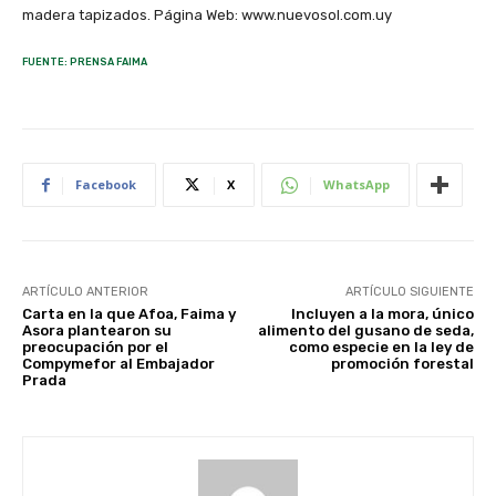
madera tapizados. Página Web: www.nuevosol.com.uy
FUENTE: PRENSA FAIMA
Facebook
X
WhatsApp
ARTÍCULO ANTERIOR
ARTÍCULO SIGUIENTE
Carta en la que Afoa, Faima y
Incluyen a la mora, único
Asora plantearon su
alimento del gusano de seda,
preocupación por el
como especie en la ley de
Compymefor al Embajador
promoción forestal
Prada