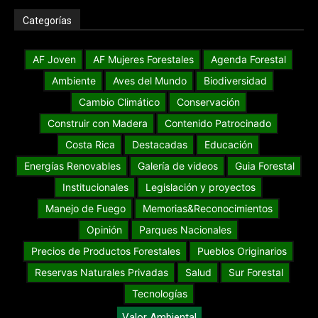
Categorías
AF Joven
AF Mujeres Forestales
Agenda Forestal
Ambiente
Aves del Mundo
Biodiversidad
Cambio Climático
Conservación
Construir con Madera
Contenido Patrocinado
Costa Rica
Destacadas
Educación
Energías Renovables
Galería de videos
Guia Forestal
Institucionales
Legislación y proyectos
Manejo de Fuego
Memorias&Reconocimientos
Opinión
Parques Nacionales
Precios de Productos Forestales
Pueblos Originarios
Reservas Naturales Privadas
Salud
Sur Forestal
Tecnologías
Valor Ambiental