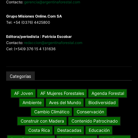
Contacto:
gerencia@argentinaforestal.com
G
rupo Misiones
Online.Com
SA
Tel: +54 (0376) 4425800
Editora/periodista : Patricia Escobar
Contacto:
redaccion@argentinaforestal.com
Cel: (+54)9 376 15 4 131636
Categorías
AF Joven
AF Mujeres Forestales
Agenda Forestal
Ambiente
Aves del Mundo
Biodiversidad
Cambio Climático
Conservación
Construir con Madera
Contenido Patrocinado
Costa Rica
Destacadas
Educación