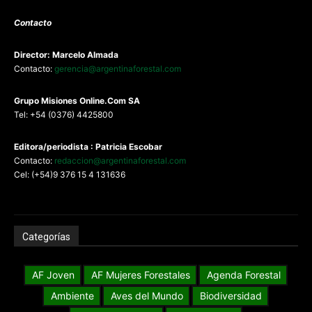
Contacto
Director: Marcelo Almada
Contacto:
gerencia@argentinaforestal.com
G
rupo Misiones
Online.Com
SA
Tel: +54 (0376) 4425800
Editora/periodista : Patricia Escobar
Contacto:
redaccion@argentinaforestal.com
Cel: (+54)9 376 15 4 131636
Categorías
AF Joven
AF Mujeres Forestales
Agenda Forestal
Ambiente
Aves del Mundo
Biodiversidad