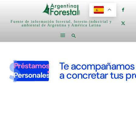
Fuente de información forestal, foresto-industrial y
ambiental de Argentina y América Latina