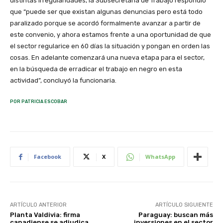
distintas irregularidades, la Subsecretaría de Trabajo respondió
que “puede ser que existan algunas denuncias pero está todo
paralizado porque se acordó formalmente avanzar a partir de
este convenio, y ahora estamos frente a una oportunidad de que
el sector regularice en 60 días la situación y pongan en orden las
cosas. En adelante comenzará una nueva etapa para el sector,
en la búsqueda de erradicar el trabajo en negro en esta
actividad”, concluyó la funcionaria.
POR PATRICIA ESCOBAR
Facebook
X
WhatsApp
ARTÍCULO ANTERIOR
ARTÍCULO SIGUIENTE
Planta Valdivia: firma
Paraguay: buscan más
canadiense se adjudica
inversiones en el sector