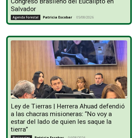
Congreso Brasileño del Eucalipto en
Salvador
Patricia Escobar
-
05/08/2026
Agenda Forestal
Ley de Tierras | Herrera Ahuad defendió
a las chacras misioneras: “No voy a
estar del lado de quien les saque la
tierra”
Patricia Escobar
-
04/08/2026
Nacionales